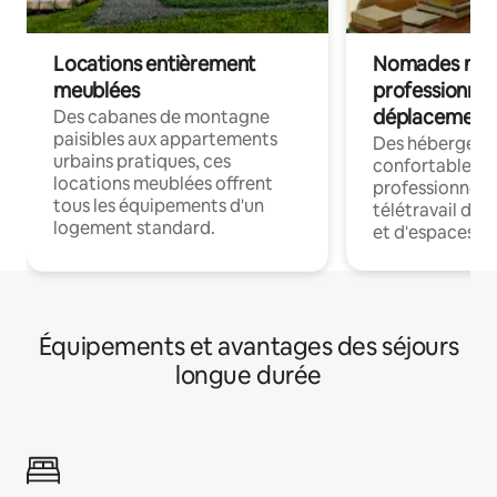
Locations entièrement
Nomades num
meublées
professionnel
déplacement
Des cabanes de montagne
paisibles aux appartements
Des hébergem
urbains pratiques, ces
confortables p
locations meublées offrent
professionnels
tous les équipements d'un
télétravail dis
logement standard.
et d'espaces de
Équipements et avantages des séjours
longue durée