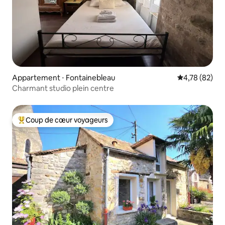
Appartement ⋅ Fontainebleau
Évaluation mo
4,78 (82)
Charmant studio plein centre
Coup de cœur voyageurs
Coups de cœur voyageurs les plus appréciés