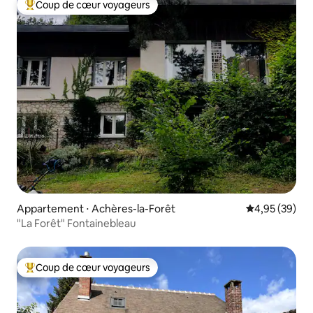
Coup de cœur voyageurs
Coups de cœur voyageurs les plus appréciés
Appartement ⋅ Achères-la-Forêt
Évaluation mo
4,95 (39)
"La Forêt" Fontainebleau
Coup de cœur voyageurs
Coups de cœur voyageurs les plus appréciés