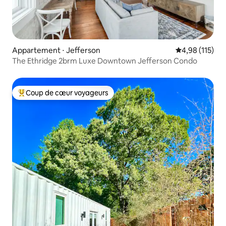
Appartement ⋅ Jefferson
Évaluation moy
4,98 (115)
The Ethridge 2brm Luxe Downtown Jefferson Condo
Coup de cœur voyageurs
Coups de cœur voyageurs les plus appréciés