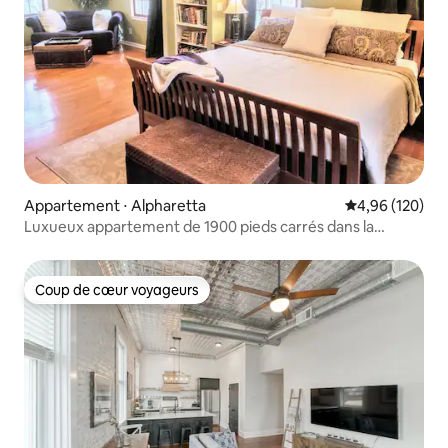
Appartement ⋅ Alpharetta
Évaluation moy
4,96 (120)
Luxueux appartement de 1900 pieds carrés dans la
maison boisée de Milton
Coup de cœur voyageurs
Coup de cœur voyageurs