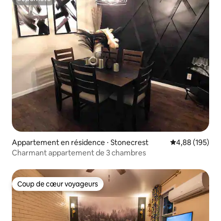
Superhôte
Appartement en résidence ⋅ Stonecrest
Évaluation moy
4,88 (195)
Charmant appartement de 3 chambres
Coup de cœur voyageurs
Coup de cœur voyageurs