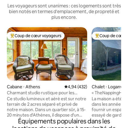
Les voyageurs sont unanimes : ces logements sont très
bien notés en termes d'emplacement, de propreté et
plus encore.
Coup de cœur voyageurs
Coup de cœur 
Coups de cœur voyageurs les plus appréciés
Coups de cœur vo
Cabane ⋅ Athens
Évaluation moyenne sur la base 
4,94 (432)
Chalet ⋅ Loganville
Charmant studio rustique pour les
« TheNappingHous
amoureux de la nature
luxe au charme hi
Ce studio lumineux et aéré est sur notre
La maison a été con
terrain de 2 acres séparé et privé de
dans les années 1
notre maison. Dans un quartier sûr, à 15-
fournir un espace 
20 minutes d'Athènes, il dispose d'un
essayé de garder 
Équipements populaires dans les
porche arrière privé confortable. Nous
que possible tout
nous efforçons d'être respectueux de
confort d'aujourd 