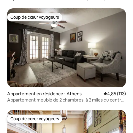
Milledge (2)
Coup de cœur voyageurs
Coup de cœur voyageurs
Appartement en résidence ⋅ Athens
Évaluation moy
4,85 (113)
Appartement meublé de 2 chambres, à 2 miles du centre-
ville
Coup de cœur voyageurs
Coup de cœur voyageurs