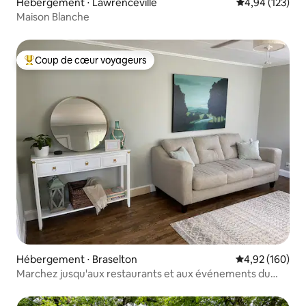
Hébergement ⋅ Lawrenceville
Évaluation moy
4,94 (123)
Maison Blanche
Coup de cœur voyageurs
Coups de cœur voyageurs les plus appréciés
Hébergement ⋅ Braselton
Évaluation moy
4,92 (160)
Marchez jusqu'aux restaurants et aux événements du
centre-ville !