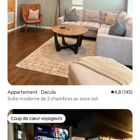
Appartement ⋅ Dacula
Évaluation mo
4,8 (145)
Suite moderne de 2 chambres au sous-sol
Coup de cœur voyageurs
Coup de cœur voyageurs