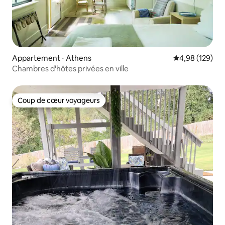
Appartement ⋅ Athens
Évaluation moy
4,98 (129)
Chambres d'hôtes privées en ville
Coup de cœur voyageurs
Coup de cœur voyageurs