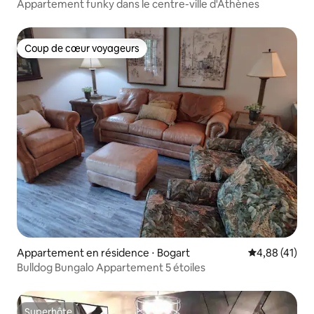
Appartement funky dans le centre-ville d'Athènes
Coup de cœur voyageurs
Coup de cœur voyageurs
Appartement en résidence ⋅ Bogart
Évaluation mo
4,88 (41)
Bulldog Bungalo Appartement 5 étoiles
Superhôte