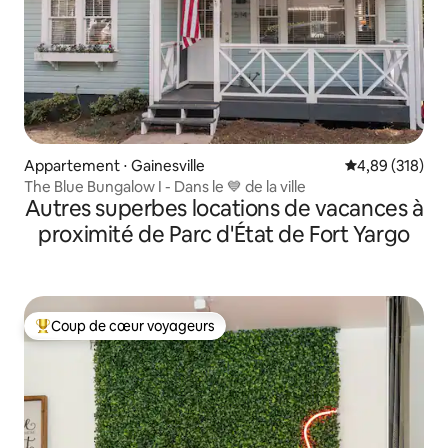
Appartement ⋅ Gainesville
Évaluation moy
4,89 (318)
The Blue Bungalow I - Dans le 💙 de la ville
Autres superbes locations de vacances à
proximité de Parc d'État de Fort Yargo
Coup de cœur voyageurs
Coups de cœur voyageurs les plus appréciés