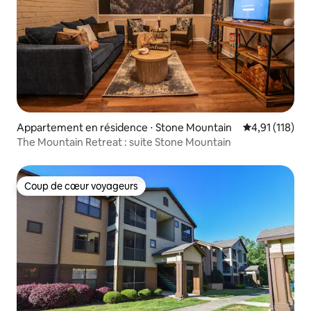
Appartement en résidence ⋅ Stone Mountain
Évaluation moy
4,91 (118)
The Mountain Retreat : suite Stone Mountain
Coup de cœur voyageurs
Coup de cœur voyageurs