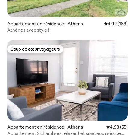
Appartement en résidence ⋅ Athens
Évaluation moy
4,92 (168)
Athènes avec style !
Coup de cœur voyageurs
Coup de cœur voyageurs
Appartement en résidence ⋅ Athens
Évaluation mo
4,93 (55)
Appartement 2 chambres relaxant et spacieux près de