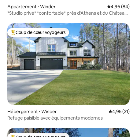
Appartement ⋅ Winder
Évaluation mo
4,96 (84)
*Studio privé* *confortable* près d'Athens et du Château
Elan*
Coup de cœur voyageurs
Coups de cœur voyageurs les plus appréciés
Hébergement ⋅ Winder
Évaluation mo
4,95 (21)
Refuge paisible avec équipements modernes