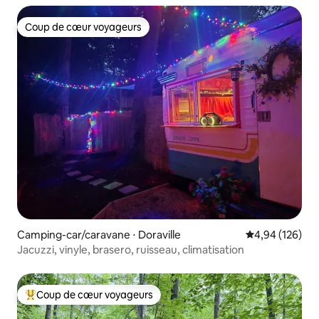
Coup de cœur voyageurs
Coup de cœur voyageurs
Camping-car/caravane ⋅ Doraville
Évaluation moy
4,94 (126)
Jacuzzi, vinyle, brasero, ruisseau, climatisation
Coup de cœur voyageurs
Coups de cœur voyageurs les plus appréciés