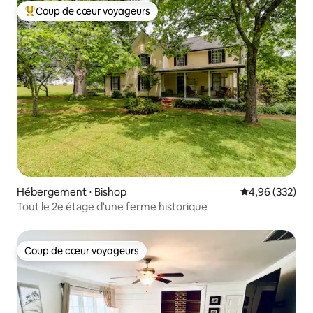
Coup de cœur voyageurs
Coups de cœur voyageurs les plus appréciés
Hébergement ⋅ Bishop
Évaluation moy
4,96 (332)
Tout le 2e étage d'une ferme historique
Coup de cœur voyageurs
Coup de cœur voyageurs