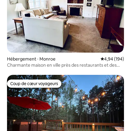
Hébergement ⋅ Monroe
Évaluation moy
4,94 (194)
Charmante maison en ville près des restaurants et des
magasins, UGA
Coup de cœur voyageurs
Coup de cœur voyageurs