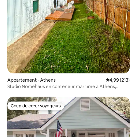
Appartement ⋅ Athens
Évaluation moy
4,99 (213)
Studio Nomehaus en conteneur maritime à Athens,
Géorgie, États-Unis
Coup de cœur voyageurs
Coup de cœur voyageurs