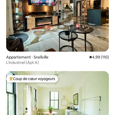
Appartement ⋅ Snellville
Évaluation moy
4,99 (110)
L'industriel (Apt A)
Coup de cœur voyageurs
Coups de cœur voyageurs les plus appréciés