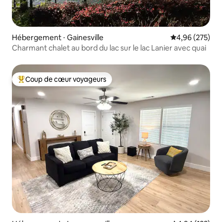
Hébergement ⋅ Gainesville
Évaluation moy
4,96 (275)
Charmant chalet au bord du lac sur le lac Lanier avec quai
Coup de cœur voyageurs
Coups de cœur voyageurs les plus appréciés