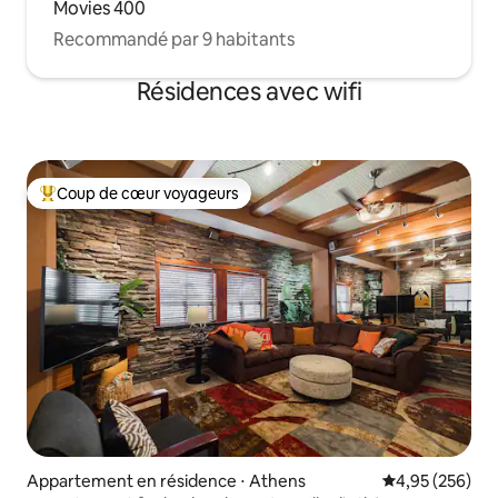
Movies 400
Recommandé par 9 habitants
Résidences avec wifi
Coup de cœur voyageurs
Coups de cœur voyageurs les plus appréciés
Appartement en résidence ⋅ Athens
Évaluation moy
4,95 (256)