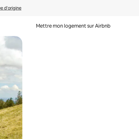
ue d'origine
Mettre mon logement sur Airbnb
sant glisser.