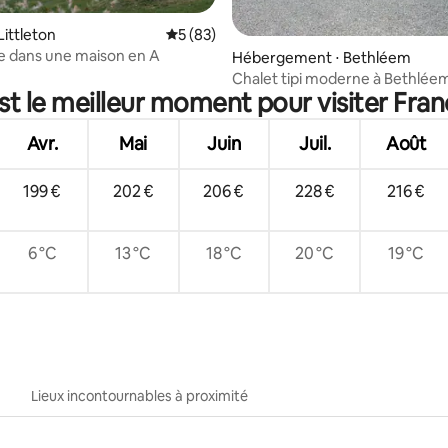
 la base de 25 commentaires : 4,88 sur 5
Littleton
Évaluation moyenne sur la base de 83 co
5 (83)
e dans une maison en A
Hébergement ⋅ Bethléem
Chalet tipi moderne à Bethlée
st le meilleur moment pour visiter Fran
Avr.
Mai
Juin
Juil.
Août
199 €
202 €
206 €
228 €
216 €
6 °C
13 °C
18 °C
20 °C
19 °C
Lieux incontournables à proximité