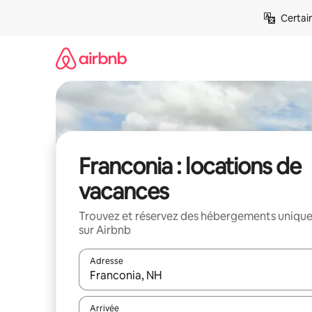
Aller
Certai
directement
au
contenu
Franconia : locations de
vacances
Trouvez et réservez des hébergements uniqu
sur Airbnb
Adresse
Lorsque les résultats s'affichent, utilisez les flèc
Arrivée