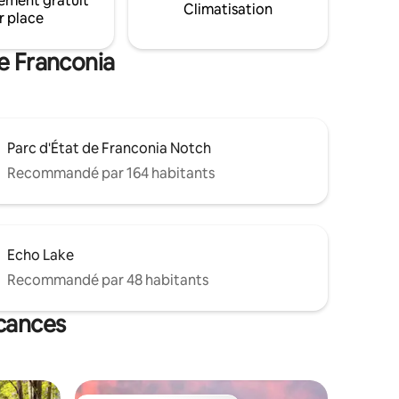
ement gratuit
Climatisation
u vélo et
sélection de films, de jeux et de livres
r place
pour tous les âges * Internet par fibre
 Cannon À
optique pour le télétravail et le streaming
e Franconia
ods
Parc d'État de Franconia Notch
Recommandé par 164 habitants
Echo Lake
Recommandé par 48 habitants
acances