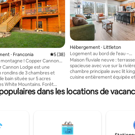
Hébergement ⋅ Littleton
sur la base de 54 commentaires : 5 sur 5
Logement au bord de l'eau –
ent ⋅ Franconia
Évaluation moyenne sur la base de 38 co
5 (38)
2 lits/2,5 salles de bain à proxim
Maison fluviale neuve : terrasse
a montagne ! Copper Cannon
centre-ville
spacieuse avec vue sur la rivièr
ranconia
r Cannon Lodge est une
chambre principale avec lit king
 rondins de 3 chambres et
cuisine entièrement équipée et
 de bain située sur 5 acres
pour 2 véhicules. Parfait pour l
les White Mountains. Forêt
ou les petites familles • Climatisation
opulaires dans les locations de vacanc
 le paradis ! Il est facile d'aller
dans chaque pièce • 2 chambres :
 en voiture. Profitez des
king size, 1 lit queen size • 2,5 sa
de soleil sur la montagne
bain • Terrasse avec places assi
 porche. Proche de
Laveuse et sécheuse • Statio
 Notch, de brasseries, de
pour 2 véhicules • Wifi haut débi
ts, de sentiers de
Espace de travail dédié À quelques
/pistes cyclables et de lieux
minutes des restaurants et des
de. Cannon Mtn, Echo Lake,
magasins, à distance de march