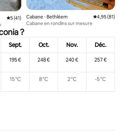
mmentaires : 5 sur 5
Cabane ⋅ Bethléem
Évaluation moyenne su
4,95 (81)
Évaluation moyenne sur la base de 41 commentaires : 5 sur 5
5 (41)
Cabane en rondins sur mesure
m
conia ?
Sept.
Oct.
Nov.
Déc.
195 €
248 €
240 €
257 €
15 °C
8 °C
2 °C
-5 °C