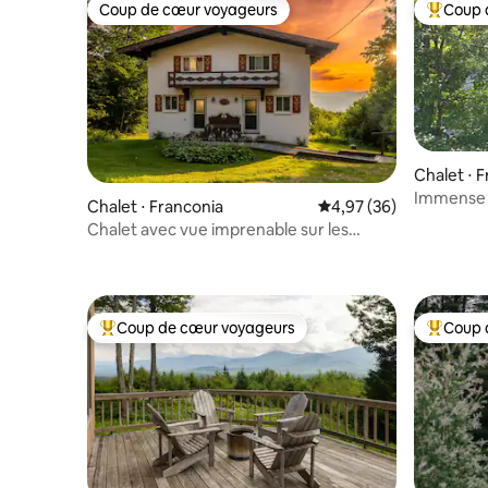
Coup de cœur voyageurs
Coup 
Coup de cœur voyageurs
Coups de
Chalet ⋅ 
Immense 
Chalet ⋅ Franconia
Évaluation moyenne sur
4,97 (36)
Parfait po
Chalet avec vue imprenable sur les
couchers de soleil, le feuillage et les
étoiles
Coup de cœur voyageurs
Coup 
Coups de cœur voyageurs les plus appréciés
Coups de