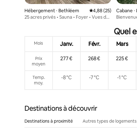
Hébergement ⋅ Bethléem
Évaluation moyenne sur
4,88 (25)
Cabane ⋅ 
25 acres privés • Sauna • Foyer • Vues de
Bienvenu
luxe
Quel e
Mois
Janv.
Févr.
Mars
277 €
268 €
225 €
Prix
moyen
-8 °C
-7 °C
-1 °C
Temp.
moy.
Destinations à découvrir
Destinations à proximité
Autres types de logements