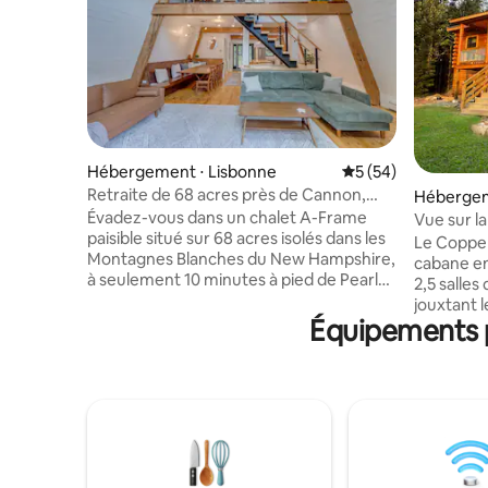
Hébergement ⋅ Lisbonne
Évaluation moyenne 
5 (54)
Retraite de 68 acres près de Cannon,
Hébergem
jacuzzi et accès au lac
Évadez-vous dans un chalet A-Frame
Vue sur l
paisible situé sur 68 acres isolés dans les
Lodge à F
Le Coppe
Montagnes Blanches du New Hampshire,
cabane en
à seulement 10 minutes à pied de Pearl
2,5 salles
Lake. Profitez de la vue sur les
jouxtant 
montagnes, d'un jacuzzi sous les étoiles,
Équipements p
nationale –
de sentiers de randonnée privés et de la
au Lupine Fest
possibilité de faire du vélo à proximité sur
couchers 
l'Ammonoosuc Rail Trail. Près de Cannon
depuis le
et de Loon, Pearl Lake House est parfaite
Franconia
pour les aventures estivales, les week-
restauran
ends d'automne pour admirer les
randonnée
couleurs, les voyages de ski et les
de baigna
escapades confortables tout au long de