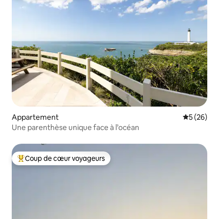
Appartement
Évaluation
5 (26)
Une parenthèse unique face à l’océan
Coup de cœur voyageurs
Coups de cœur voyageurs les plus appréciés