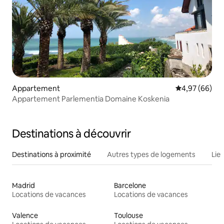
Appartement
Évaluation mo
4,97 (66)
Appartement Parlementia Domaine Koskenia
Destinations à découvrir
Destinations à proximité
Autres types de logements
Lie
Madrid
Barcelone
Locations de vacances
Locations de vacances
Valence
Toulouse