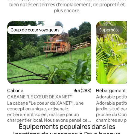
bien notés en termes d'emplacement, de propreté et
plus encore.
Coup de cœur voyageurs
Superhôte
Coup de cœur voyageurs
Superhôte
Cabane
Évaluation moyenne sur la ba
5 (283)
Hébergement
CABANE "LE CŒUR DE XANET'"
Adorable petite m
jardin
La cabane "Le coeur de XANET'", une
Adorable petite mai
conception unique, artisanale,
jardin, situé dans un quartier résidentiel
entièrement isolée, réalisée par un
proche du Conser
charpentier local. Nous avons pensé ce
chambres au premi
Équipements populaires dans les
bien pour vous offrir une parenthèse, un
cuisine, sdb et bu
moment hors du temps. Le bois offre
extérieur sans vis 