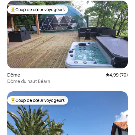
Coup de cœur voyageurs
Coups de cœur voyageurs les plus appréciés
Dôme
Évaluation mo
4,99 (70)
Dôme du haut Béarn
Coup de cœur voyageurs
Coups de cœur voyageurs les plus appréciés