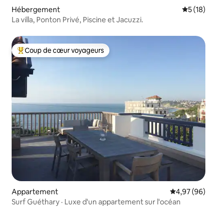
Hébergement
Évaluation
5 (18)
La villa, Ponton Privé, Piscine et Jacuzzi.
Coup de cœur voyageurs
Coups de cœur voyageurs les plus appréciés
Appartement
Évaluation mo
4,97 (96)
Surf Guéthary · Luxe d'un appartement sur l'océan