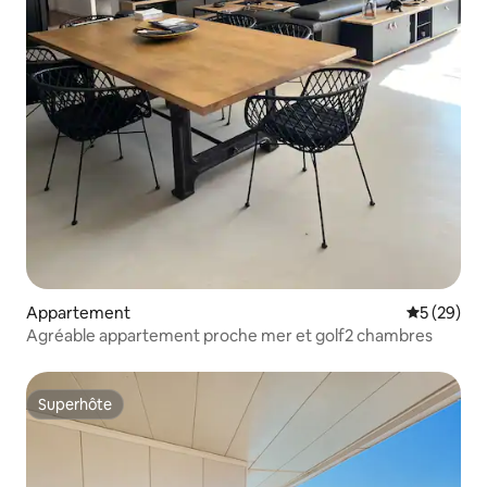
Appartement
Évaluation
5 (29)
Agréable appartement proche mer et golf2 chambres
Superhôte
Superhôte