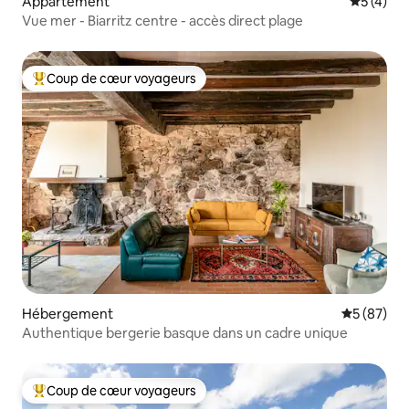
Appartement
Évaluatio
5 (4)
Vue mer - Biarritz centre - accès direct plage
Coup de cœur voyageurs
Coups de cœur voyageurs les plus appréciés
Hébergement
Évaluation
5 (87)
Authentique bergerie basque dans un cadre unique
Coup de cœur voyageurs
Coups de cœur voyageurs les plus appréciés