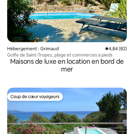
Hébergement ⋅ Grimaud
Évaluation mo
4,84 (82)
Golfe de Saint-Tropez, plage et commerces à pieds
Maisons de luxe en location en bord de
mer
Coup de cœur voyageurs
Coup de cœur voyageurs