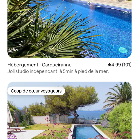
Hébergement ⋅ Carqueiranne
Évaluation moy
4,99 (101)
Joli studio indépendant, à 5min à pied de la mer.
Coup de cœur voyageurs
Coup de cœur voyageurs