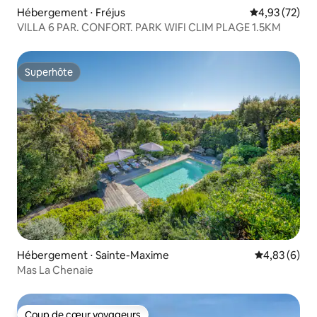
Hébergement ⋅ Fréjus
Évaluation mo
4,93 (72)
VILLA 6 PAR. CONFORT. PARK WIFI CLIM PLAGE 1.5KM
Superhôte
Superhôte
Hébergement ⋅ Sainte-Maxime
Évaluation m
4,83 (6)
Mas La Chenaie
Coup de cœur voyageurs