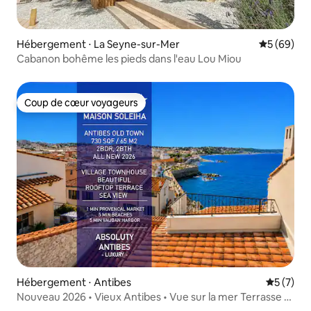
Hébergement ⋅ La Seyne-sur-Mer
Évaluation
5 (69)
Cabanon bohême les pieds dans l'eau Lou Miou
Coup de cœur voyageurs
Coup de cœur voyageurs
Hébergement ⋅ Antibes
Évaluatio
5 (7)
Nouveau 2026 • Vieux Antibes • Vue sur la mer Terrasse 2
chambres 2 salles de bain