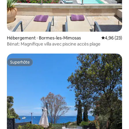
Hébergement ⋅ Bormes-les-Mimosas
Évaluation mo
4,96 (23)
Bénat: Magnifique villa avec piscine accès plage
Superhôte
Superhôte