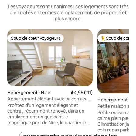
Les voyageurs sont unanimes : ces logements sont très
bien notés en termes d'emplacement, de propreté et
plus encore.
Coup de cœur voyageurs
Coup de cœur 
Coup de cœur voyageurs
Coups de cœur vo
Hébergement ⋅ Nice
Évaluation moyenne sur la base
4,95 (111)
Appartement élégant avec balcon avec
Hébergement ⋅ La
vue sur la mer
Profitez d'un logement élégant et
-Mer
Petite maison aty
central, récemment rénové, dans un
pied
Petite maison aty
emplacement unique dans le
calme plein pied et mezzanine
magnifique port de Nice, le quartier le
Climatisation jardin ombragé/barbecue -
plus demandé de la ville. Enfants
coin repas parking devant maison 2
bienvenus. Distances : à proximité de
places PLAGES 3mn à pied la Verne