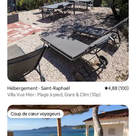
Hébergement ⋅ Saint-Raphaël
Évaluation moy
4,88 (100)
Villa Vue Mer : Plage à pied, Gare & Clim (10p)
Coup de cœur voyageurs
Coup de cœur voyageurs