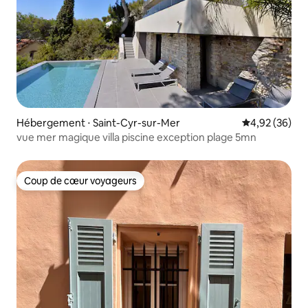
Hébergement ⋅ Saint-Cyr-sur-Mer
Évaluation mo
4,92 (36)
vue mer magique villa piscine exception plage 5mn
Coup de cœur voyageurs
Coup de cœur voyageurs