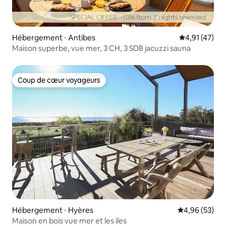
Hébergement ⋅ Antibes
Évaluation mo
4,91 (47)
Maison superbe, vue mer, 3 CH, 3 SDB jacuzzi sauna
Coup de cœur voyageurs
Coup de cœur voyageurs
Hébergement ⋅ Hyères
Évaluation mo
4,96 (53)
Maison en bois vue mer et les iles