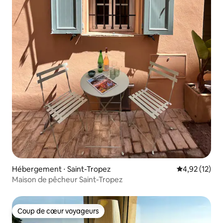
Hébergement ⋅ Saint-Tropez
Évaluation mo
4,92 (12)
Maison de pêcheur Saint-Tropez
Coup de cœur voyageurs
Coup de cœur voyageurs