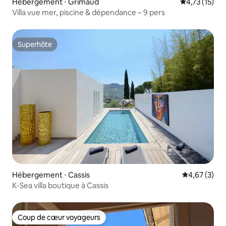
Hébergement ⋅ Grimaud
Évaluation mo
4,73 (15)
Villa vue mer, piscine & dépendance – 9 pers
Superhôte
Superhôte
Hébergement ⋅ Cassis
Évaluation m
4,67 (3)
K-Sea villa boutique à Cassis
Coup de cœur voyageurs
Coup de cœur voyageurs