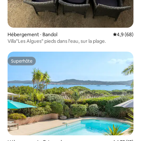
Hébergement ⋅ Bandol
Évaluation m
4,9 (68)
Villa"Les Algues" pieds dans l'eau, sur la plage.
Superhôte
Superhôte