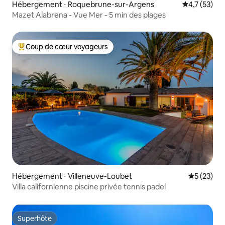
Hébergement ⋅ Roquebrune-sur-Argens
Évaluation m
4,7 (53)
Mazet Alabrena - Vue Mer - 5 min des plages
Coup de cœur voyageurs
Coups de cœur voyageurs les plus appréciés
Hébergement ⋅ Villeneuve-Loubet
Évaluation
5 (23)
Villa californienne piscine privée tennis padel
Superhôte
Superhôte