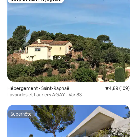
Coup de cœur voyageurs
Hébergement ⋅ Saint-Raphaël
Évaluation moy
4,89 (109)
Lavandes et Lauriers AGAY - Var 83
Superhôte
Superhôte