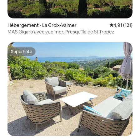
Hébergement ⋅ La Croix-Valmer
Évaluation mo
4,91 (121)
MAS Gigaro avec vue mer, Presqu'île de St.Tropez
Superhôte
Superhôte