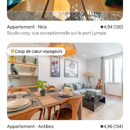
Appartement ⋅ Nice
Évaluation moy
4,94 (120)
Studio cosy, vue exceptionnelle sur le port Lympia
Coup de cœur voyageurs
Coups de cœur voyageurs les plus appréciés
Appartement ⋅ Antibes
Évaluation moy
4,96 (134)