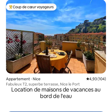
Coup de cœur voyageurs
Coups de cœur voyageurs les plus appréciés
Appartement ⋅ Nice
Évaluation moy
4,93 (104)
Fabuleux T2, superbe terrasse, Nice le Port
Location de maisons de vacances au
bord de l'eau