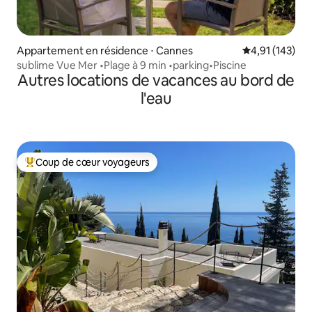
Appartement en résidence ⋅ Cannes
Évaluation moy
4,91 (143)
sublime Vue Mer •Plage à 9 min •parking•Piscine
Autres locations de vacances au bord de
l'eau
Coup de cœur voyageurs
Coups de cœur voyageurs les plus appréciés