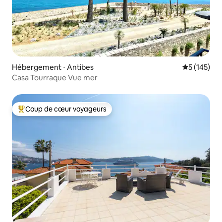
Hébergement ⋅ Antibes
Évaluation 
5 (145)
Casa Tourraque Vue mer
Coup de cœur voyageurs
Coups de cœur voyageurs les plus appréciés