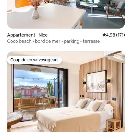
Appartement ⋅ Nice
Évaluation moy
4,98 (171)
Coco beach • bord de mer • parking • terrasse
Coup de cœur voyageurs
Coup de cœur voyageurs