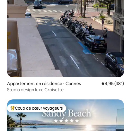
Appartement en résidence ⋅ Cannes
Évaluation moy
4,95 (481)
Studio design luxe Croisette
Coup de cœur voyageurs
Coups de cœur voyageurs les plus appréciés