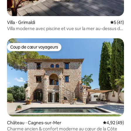
Villa ⋅ Grimaldi
Évaluation
5 (41)
Villa moderne avec piscine et vue sur la mer au-dessus de
Monaco
Coup de cœur voyageurs
Coup de cœur voyageurs
Château ⋅ Cagnes-sur-Mer
Évaluation mo
4,92 (49)
Charme ancien & confort moderne au cœur de la Côte