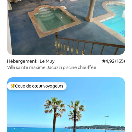
Hébergement ⋅ Le Muy
Évaluation moy
4,92 (165)
Villa sainte maxime Jacuzzi piscine chauffée
Coup de cœur voyageurs
Coups de cœur voyageurs les plus appréciés