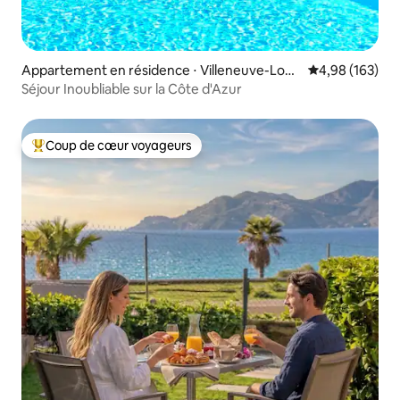
Appartement en résidence ⋅ Villeneuve-Loub
Évaluation moy
4,98 (163)
et
Séjour Inoubliable sur la Côte d'Azur
Coup de cœur voyageurs
Coups de cœur voyageurs les plus appréciés