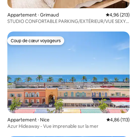
Appartement ⋅ Grimaud
Évaluation moy
4,96 (213)
STUDIO CONFORTABLE PARKING/EXTÉRIEUR/VUE SEXY
PORT GRIMAUD
Coup de cœur voyageurs
Coup de cœur voyageurs
Appartement ⋅ Nice
Évaluation moy
4,86 (113)
Azur Hideaway - Vue imprenable sur la mer