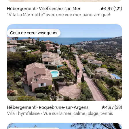
Hébergement ⋅ Villefranche-sur-Mer
Évaluation moy
4,97 (121)
"Villa La Marmotte" avec une vue mer panoramique!
Coup de cœur voyageurs
Coup de cœur voyageurs
Hébergement ⋅ Roquebrune-sur-Argens
Évaluation mo
4,97 (33)
Villa Thymfalaise - Vue sur la mer, calme, plage, tennis