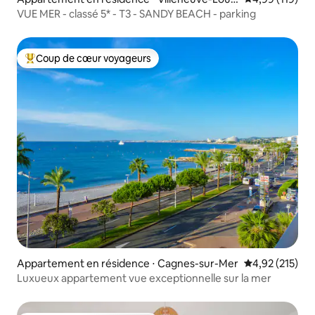
et
VUE MER - classé 5* - T3 - SANDY BEACH - parking
Coup de cœur voyageurs
Coups de cœur voyageurs les plus appréciés
Appartement en résidence ⋅ Cagnes-sur-Mer
Évaluation moy
4,92 (215)
Luxueux appartement vue exceptionnelle sur la mer