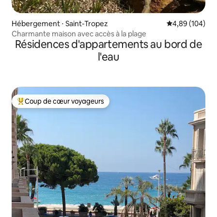
Hébergement ⋅ Saint-Tropez
Évaluation moy
4,89 (104)
Charmante maison avec accès à la plage
Résidences d'appartements au bord de
l'eau
Coup de cœur voyageurs
Coups de cœur voyageurs les plus appréciés