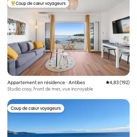
Coup de cœur voyageurs
Coups de cœur voyageurs les plus appréciés
Appartement en résidence ⋅ Antibes
Évaluation moy
4,83 (192)
Studio cosy, front de mer, vue incroyable
Coup de cœur voyageurs
Coup de cœur voyageurs