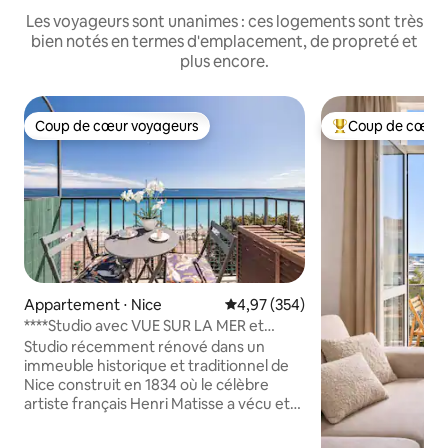
Les voyageurs sont unanimes : ces logements sont très
bien notés en termes d'emplacement, de propreté et
plus encore.
Coup de cœur voyageurs
Coup de cœur 
Coup de cœur voyageurs
Coups de cœur vo
Appartement ⋅ Nice
Évaluation moyenne sur la base 
4,97 (354)
****Studio avec VUE SUR LA MER et
BALCON****
Studio récemment rénové dans un
immeuble historique et traditionnel de
Nice construit en 1834 où le célèbre
artiste français Henri Matisse a vécu et
peint plusieurs chefs-d'œuvre tels que
La Baie de Nice en 1918. Fantastique vue