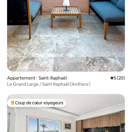
Appartement ⋅ Saint-Raphaël
Évaluation
5 (20)
Le Grand Large / Saint Raphaël (Antheor)
Coup de cœur voyageurs
Coups de cœur voyageurs les plus appréciés