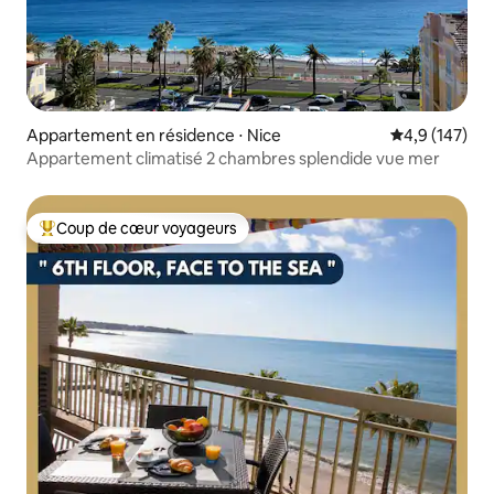
Appartement en résidence ⋅ Nice
Évaluation mo
4,9 (147)
Appartement climatisé 2 chambres splendide vue mer
Coup de cœur voyageurs
Coups de cœur voyageurs les plus appréciés