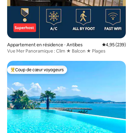
Appartement en résidence ⋅ Antibes
Évaluation moy
4,95 (239)
Vue Mer Panoramique : Clim ★ Balcon ★ Plages
Coup de cœur voyageurs
Coups de cœur voyageurs les plus appréciés