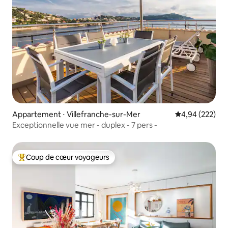
Appartement ⋅ Villefranche-sur-Mer
Évaluation moy
4,94 (222)
Exceptionnelle vue mer - duplex - 7 pers -
Coup de cœur voyageurs
Coups de cœur voyageurs les plus appréciés