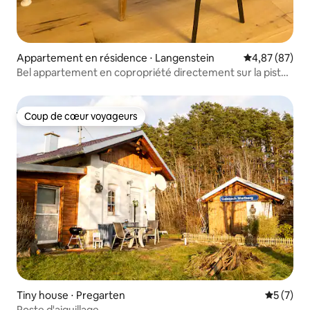
Appartement en résidence ⋅ Langenstein
Évaluation mo
4,87 (87)
Bel appartement en copropriété directement sur la piste
cyclable du Danube
Coup de cœur voyageurs
Coup de cœur voyageurs
Tiny house ⋅ Pregarten
Évaluatio
5 (7)
Poste d'aiguillage