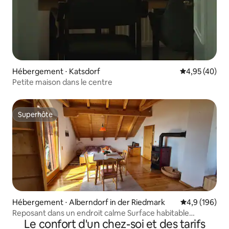
Hébergement ⋅ Katsdorf
Évaluation mo
4,95 (40)
Petite maison dans le centre
Superhôte
Superhôte
Hébergement ⋅ Alberndorf in der Riedmark
Évaluation mo
4,9 (196)
Reposant dans un endroit calme Surface habitable
Le confort d'un chez-soi et des tarifs
150 m2, privé Chambre