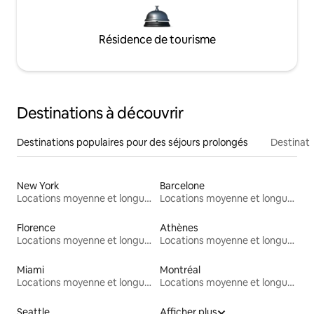
Résidence de tourisme
Destinations à découvrir
Destinations populaires pour des séjours prolongés
Destinati
New York
Barcelone
Locations moyenne et longue durée
Locations moyenne et longue durée
Florence
Athènes
Locations moyenne et longue durée
Locations moyenne et longue durée
Miami
Montréal
Locations moyenne et longue durée
Locations moyenne et longue durée
Seattle
Afficher plus