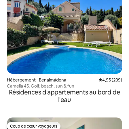
Hébergement ⋅ Benalmádena
Évaluation moy
4,95 (209)
Camelia 45. Golf, beach, sun & fun
Résidences d'appartements au bord de
l'eau
Coup de cœur voyageurs
Coup de cœur voyageurs