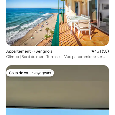
Appartement ⋅ Fuengirola
Évaluation mo
4,71 (58)
Olimpo | Bord de mer | Terrasse | Vue panoramique sur
mer
Coup de cœur voyageurs
Coup de cœur voyageurs