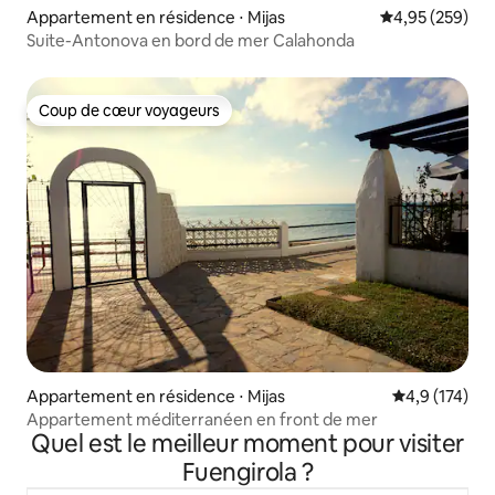
Appartement en résidence ⋅ Mijas
Évaluation moy
4,95 (259)
Suite-Antonova en bord de mer Calahonda
Coup de cœur voyageurs
Coup de cœur voyageurs
Appartement en résidence ⋅ Mijas
Évaluation mo
4,9 (174)
Appartement méditerranéen en front de mer
Quel est le meilleur moment pour visiter
Fuengirola ?