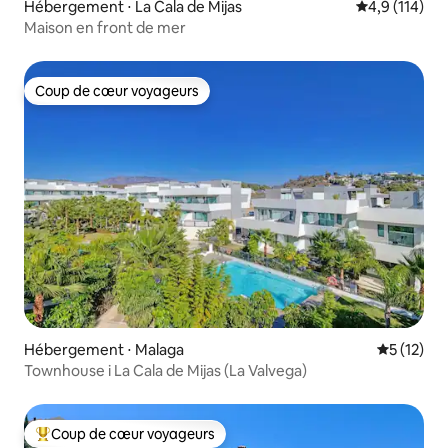
Hébergement ⋅ La Cala de Mijas
Évaluation mo
4,9 (114)
Maison en front de mer
Coup de cœur voyageurs
Coup de cœur voyageurs
Hébergement ⋅ Malaga
Évaluation
5 (12)
Townhouse i La Cala de Mijas (La Valvega)
Coup de cœur voyageurs
Coups de cœur voyageurs les plus appréciés