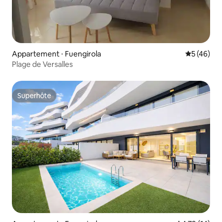
Appartement ⋅ Fuengirola
Évaluation
5 (46)
Plage de Versalles
Superhôte
Superhôte