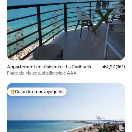
Appartement en résidence ⋅ La Carihuela
Évaluation moy
4,97 (161)
Plage de Malaga, studio triple AAA
Coup de cœur voyageurs
Coups de cœur voyageurs les plus appréciés