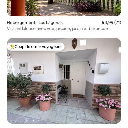
Hébergement ⋅ Las Lagunas
Évaluation mo
4,99 (71)
Villa andalouse avec vue, piscine, jardin et barbecue
Coup de cœur voyageurs
Coups de cœur voyageurs les plus appréciés