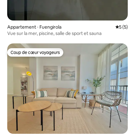
Appartement ⋅ Fuengirola
Évaluatio
5 (5)
Vue sur la mer, piscine, salle de sport et sauna
Coup de cœur voyageurs
Coup de cœur voyageurs