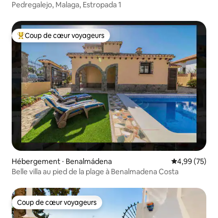
Pedregalejo, Malaga, Estropada 1
Coup de cœur voyageurs
Coups de cœur voyageurs les plus appréciés
Hébergement ⋅ Benalmádena
Évaluation mo
4,99 (75)
Belle villa au pied de la plage à Benalmadena Costa
Coup de cœur voyageurs
Coup de cœur voyageurs