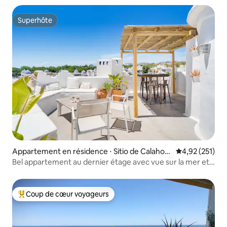
Superhôte
Superhôte
Appartement en résidence ⋅ Sitio de Calahon
Évaluation moy
4,92 (251)
da
Bel appartement au dernier étage avec vue sur la mer et
baignoire privée
Coup de cœur voyageurs
Coups de cœur voyageurs les plus appréciés