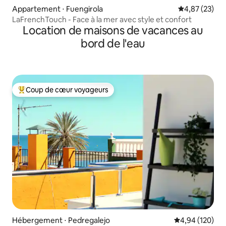
Appartement ⋅ Fuengirola
Évaluation mo
4,87 (23)
LaFrenchTouch - Face à la mer avec style et confort
Location de maisons de vacances au
bord de l'eau
Coup de cœur voyageurs
Coups de cœur voyageurs les plus appréciés
Hébergement ⋅ Pedregalejo
Évaluation moy
4,94 (120)