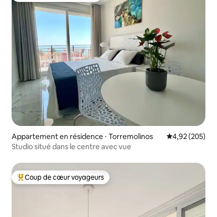
Appartement en résidence ⋅ Torremolinos
Évaluation moy
4,92 (205)
Studio situé dans le centre avec vue
Coup de cœur voyageurs
Coups de cœur voyageurs les plus appréciés