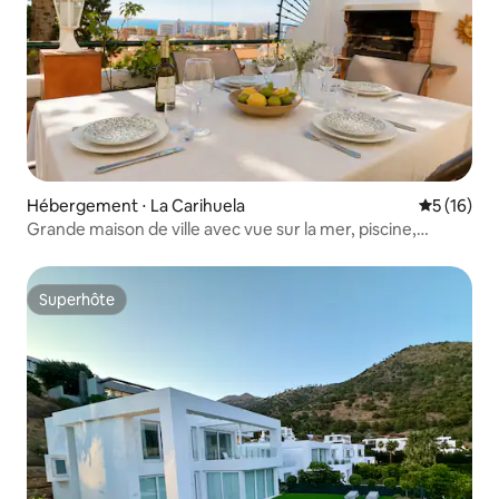
Hébergement ⋅ La Carihuela
Évaluation
5 (16)
Grande maison de ville avec vue sur la mer, piscine,
barbecue et espace de travail
Superhôte
Superhôte