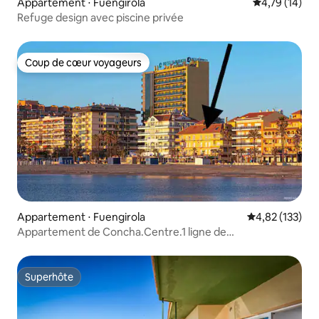
Appartement ⋅ Fuengirola
Évaluation mo
4,79 (14)
Refuge design avec piscine privée
Coup de cœur voyageurs
Coup de cœur voyageurs
Appartement ⋅ Fuengirola
Évaluation moy
4,82 (133)
Appartement de Concha.Centre.1 ligne de
plage.wiffi.IPTV
Superhôte
Superhôte