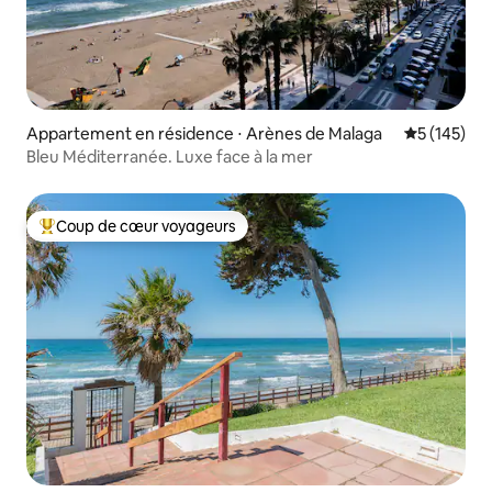
Appartement en résidence ⋅ Arènes de Malaga
Évaluation 
5 (145)
Bleu Méditerranée. Luxe face à la mer
Coup de cœur voyageurs
Coups de cœur voyageurs les plus appréciés