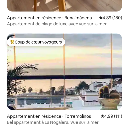
Appartement en résidence ⋅ Benalmádena
Évaluation moy
4,89 (180)
Appartement de plage de luxe avec vue sur la mer
Coup de cœur voyageurs
Coups de cœur voyageurs les plus appréciés
Appartement en résidence ⋅ Torremolinos
Évaluation moy
4,99 (111)
Bel appartement à La Nogalera. Vue sur la mer