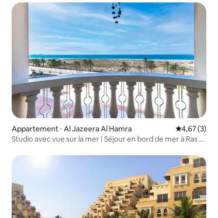
Appartement ⋅ Al Jazeera Al Hamra
Évaluation m
4,67 (3)
Studio avec vue sur la mer | Séjour en bord de mer à Ras Al
Khaimah