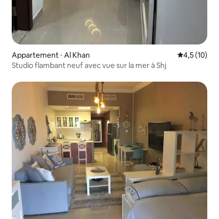
Appartement ⋅ Al Khan
Évaluation m
4,5 (10)
Studio flambant neuf avec vue sur la mer à Shj