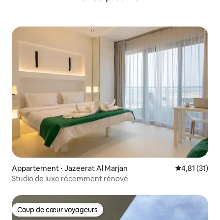
Appartement ⋅ Jazeerat Al Marjan
Évaluation mo
4,81 (31)
Studio de luxe récemment rénové
Coup de cœur voyageurs
Coup de cœur voyageurs