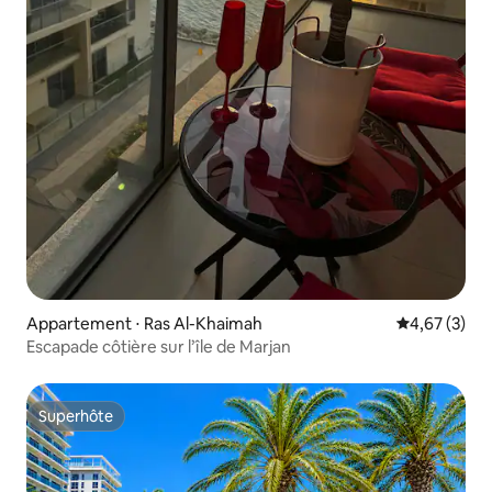
Appartement ⋅ Ras Al-Khaimah
Évaluation m
4,67 (3)
Escapade côtière sur l’île de Marjan
Superhôte
Superhôte