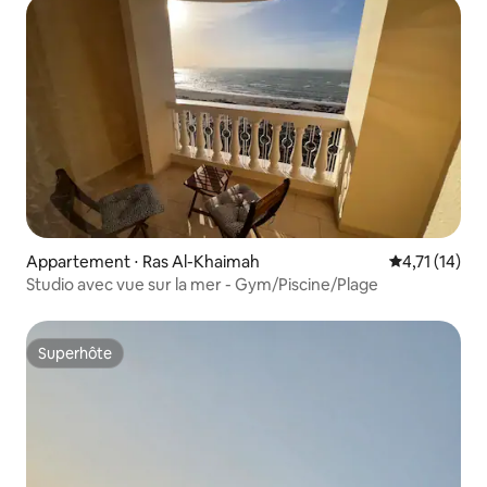
Appartement ⋅ Ras Al-Khaimah
Évaluation m
4,71 (14)
Studio avec vue sur la mer - Gym/Piscine/Plage
Superhôte
Superhôte