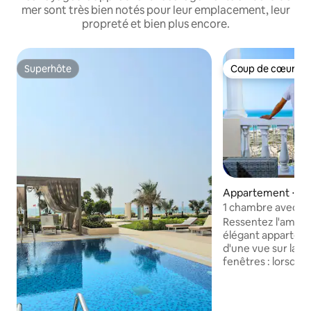
mer sont très bien notés pour leur emplacement, leur
propreté et bien plus encore.
Superhôte
Coup de cœur vo
Superhôte
Coup de cœur vo
Appartement ⋅ Al 
Hamra
1 chambre avec vue
pied de la plage
Ressentez l'ambia
élégant appartemen
d'une vue sur la m
fenêtres : lorsque
pendant que vous
le salon. Vous adorerez le grand balcon
avec salon: prene