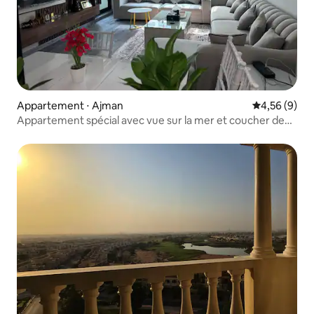
Appartement ⋅ Ajman
Évaluation m
4,56 (9)
Appartement spécial avec vue sur la mer et coucher de
soleil à Ajman 1️⃣