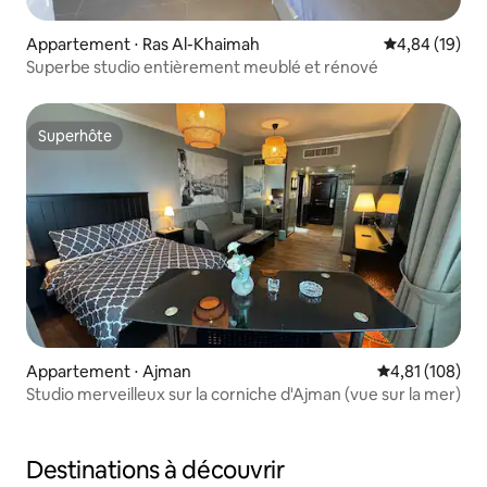
Appartement ⋅ Ras Al-Khaimah
Évaluation mo
4,84 (19)
Superbe studio entièrement meublé et rénové
Superhôte
Superhôte
Appartement ⋅ Ajman
Évaluation moy
4,81 (108)
Studio merveilleux sur la corniche d'Ajman (vue sur la mer)
Destinations à découvrir