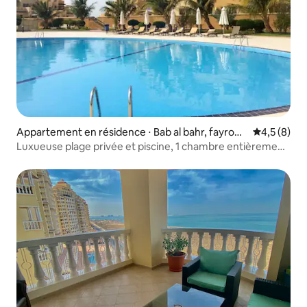
Appartement en résidence ⋅ Bab al bahr, fayrouz
Évaluation 
4,5 (8)
building, marjan Island,
Luxueuse plage privée et piscine, 1 chambre entièrement
meublée