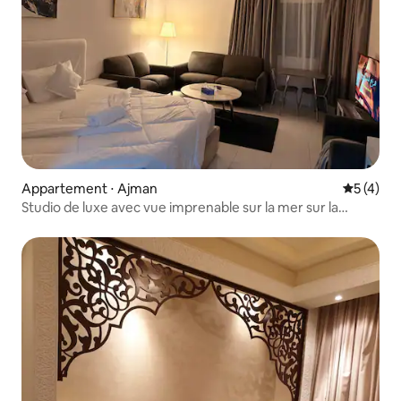
Appartement ⋅ Ajman
Évaluatio
5 (4)
Studio de luxe avec vue imprenable sur la mer sur la
Corniche d'Ajman