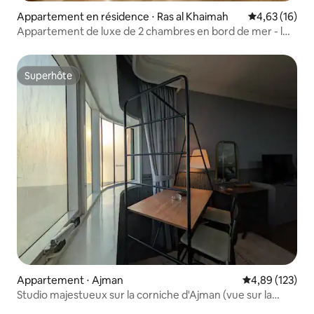
Appartement en résidence ⋅ Ras al Khaimah
Évaluation mo
4,63 (16)
Appartement de luxe de 2 chambres en bord de mer - l
Marjan Island
Superhôte
Superhôte
Appartement ⋅ Ajman
Évaluation moy
4,89 (123)
Studio majestueux sur la corniche d'Ajman (vue sur la
mer)