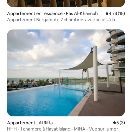
Appartement en résidence ⋅ Ras Al-Khaimah
Évaluation mo
4,73 (15)
Appartement Bergamote 2 chambres avec accès à la
plage Al Hamra.
Appartement ⋅ Al Riffa
Évaluatio
5 (3)
HHH - 1 chambre à Hayat Island - MINA - Vue sur la mer