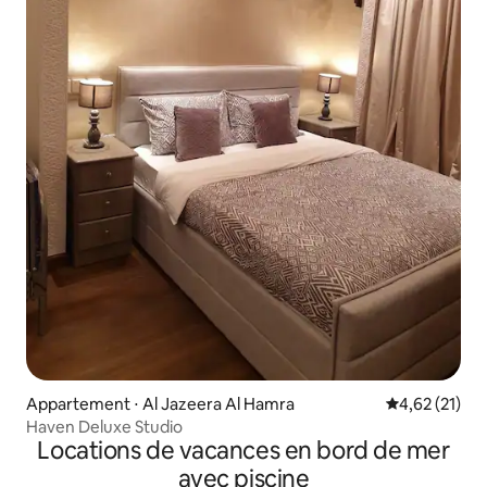
Appartement ⋅ Al Jazeera Al Hamra
Évaluation mo
4,62 (21)
Haven Deluxe Studio
Locations de vacances en bord de mer
avec piscine