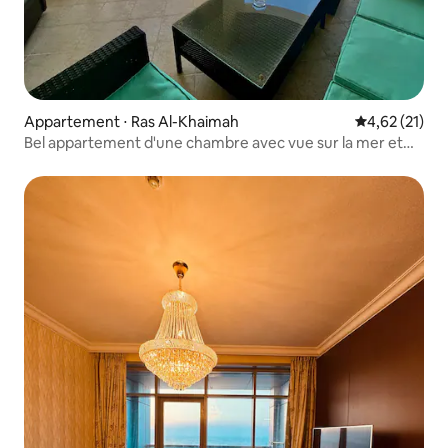
Appartement ⋅ Ras Al-Khaimah
Évaluation mo
4,62 (21)
Bel appartement d'une chambre avec vue sur la mer et
piscine