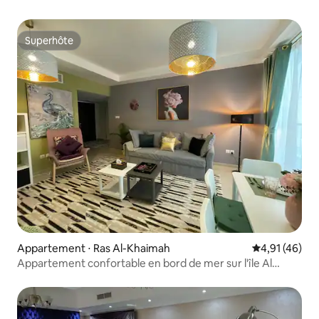
Superhôte
Superhôte
Appartement ⋅ Ras Al-Khaimah
Évaluation mo
4,91 (46)
Appartement confortable en bord de mer sur l'île Al
Marjan