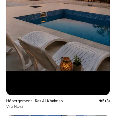
Hébergement ⋅ Ras Al-Khaimah
Évaluatio
5 (3)
Villa Nova