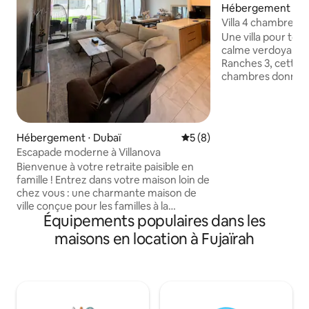
Hébergement ⋅ D
Villa 4 chambres av
Arabian Ranches 
Une villa pour tout
calme verdoyant d
Ranches 3, cette 
chambres donne su
un jacuzzi, et peut
personnes pour viv
reposer ensemble. Des intérieurs des
lumineux et spacie
Hébergement ⋅ Dubaï
Évaluation moyenne sur la 
5 (8)
quatre chambres, 
Escapade moderne à Villanova
une longue table 
Bienvenue à votre retraite paisible en
festins et un jardi
famille ! Entrez dans votre maison loin de
attend et le barb
chez vous : une charmante maison de
soirées fraîches. Ce que vous allez
ville conçue pour les familles à la
adorer : - Jardin p
Équipements populaires dans les
recherche de confort, d'intimité et de
Barbecue pour les s
tranquillité. Nichée dans un quartier
Jusqu'à 14 person
maisons en location à Fujaïrah
paisible de La Rosa 3, Villanova, notre
Famille
charmante villa offre l'évasion parfaite
de l'agitation de la ville tout en vous
gardant proche de tout ce dont vous
avez besoin. Avec des chambres