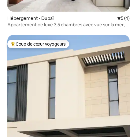
Hébergement ⋅ Dubaï
Évaluatio
5 (4)
Appartement de luxe 3,5 chambres avec vue sur la mer,
piscine et salle de sport
Coup de cœur voyageurs
Coups de cœur voyageurs les plus appréciés