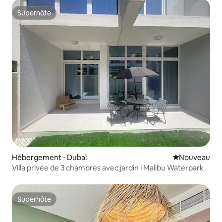
Superhôte
Superhôte
Hébergement ⋅ Dubaï
Nouvel hébe
Nouveau
Villa privée de 3 chambres avec jardin l Malibu Waterpark
Superhôte
Superhôte