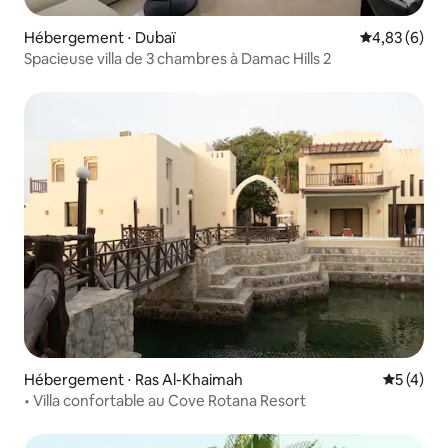
Hébergement ⋅ Dubaï
Évaluation m
4,83 (6)
Spacieuse villa de 3 chambres à Damac Hills 2
Hébergement ⋅ Ras Al-Khaimah
Évaluatio
5 (4)
• Villa confortable au Cove Rotana Resort