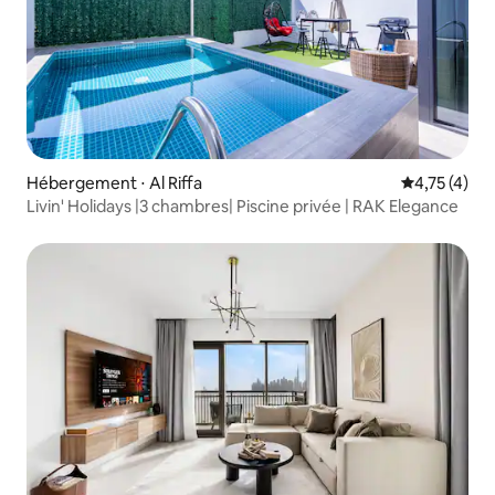
Hébergement ⋅ Al Riffa
Évaluation m
4,75 (4)
Livin' Holidays |3 chambres| Piscine privée | RAK Elegance