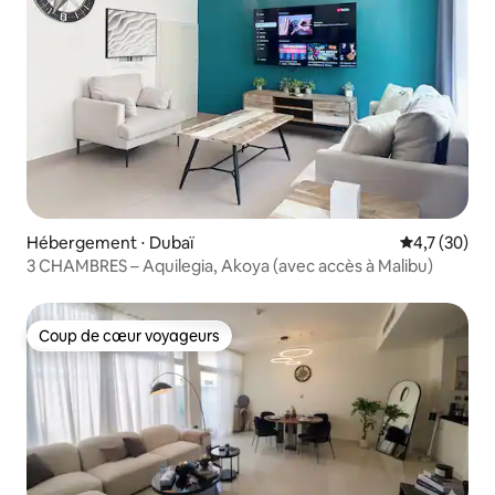
Hébergement ⋅ Dubaï
Évaluation m
4,7 (30)
3 CHAMBRES – Aquilegia, Akoya (avec accès à Malibu)
Coup de cœur voyageurs
Coup de cœur voyageurs