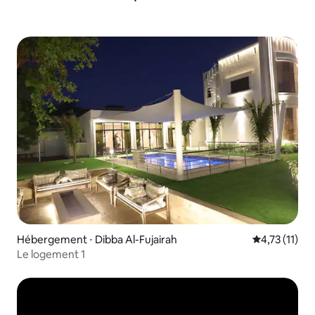
Hébergement ⋅ Dibba Al-Fujairah
Évaluation m
4,73 (11)
Le logement 1