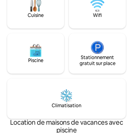
confortables, une cuisine entièrement
équipée et un espace extérieur sûr pour
que les enfants puissent jouer, la villa est
Cuisine
Wifi
parfaite pour les familles qui cherchent à
créer des souvenirs inoubliables.
Stationnement
Piscine
gratuit sur place
Climatisation
Location de maisons de vacances avec
piscine