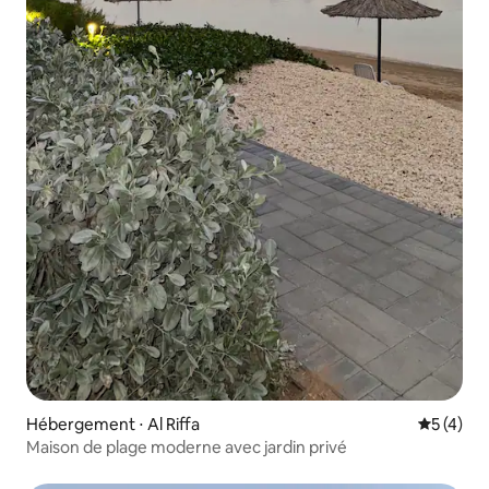
Hébergement ⋅ Al Riffa
Évaluatio
5 (4)
Maison de plage moderne avec jardin privé