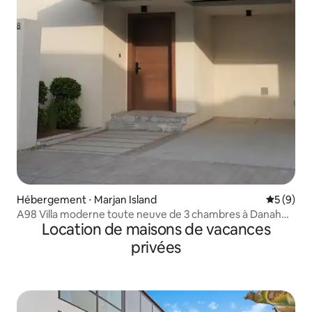
Hébergement ⋅ Marjan Island
Évaluatio
5 (9)
A98 Villa moderne toute neuve de 3 chambres à Danah
Location de maisons de vacances
Bay
privées