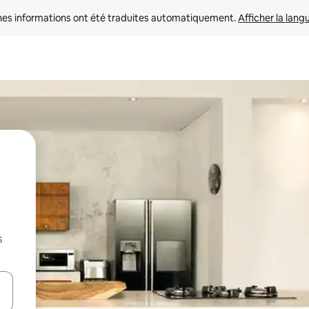
nes informations ont été traduites automatiquement. 
Afficher la lang
s
hes vers le haut et vers le bas pour les parcourir ou en appuyant et en fai