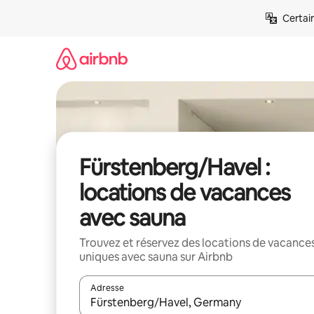
Aller
Certai
directement
au
contenu
Fürstenberg/Havel :
locations de vacances
avec sauna
Trouvez et réservez des locations de vacance
uniques avec sauna sur Airbnb
Adresse
Lorsque les résultats s'affichent, utilisez les flèc