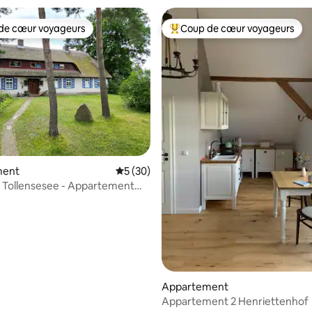
de cœur voyageurs
Coup de cœur voyageurs
 cœur voyageurs les plus appréciés
Coups de cœur voyageurs les p
r la base de 49 commentaires : 4,76 sur 5
ment
Évaluation moyenne sur la base de 30 co
5 (30)
 Tollensesee - Appartement
Appartement
Appartement 2 Henriettenhof