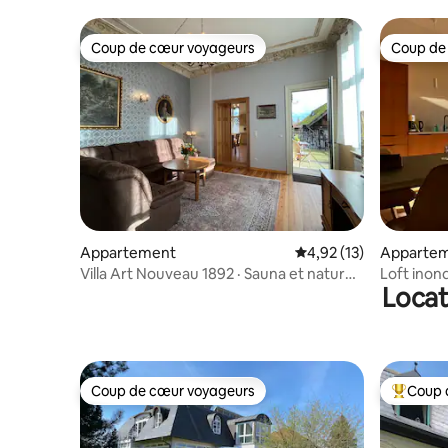
Coup de cœur voyageurs
Coup de
Coup de cœur voyageurs
Coup de
Appartement
Évaluation moyenne su
4,92 (13)
Apparte
Villa Art Nouveau 1892 · Sauna et nature ·
Loft inon
Locat
4 personnes
l'Uckerm
Coup de cœur voyageurs
Coup 
Coup de cœur voyageurs
Coups de