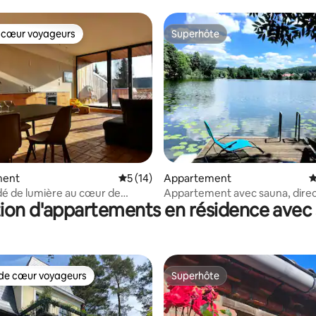
 cœur voyageurs
Superhôte
 cœur voyageurs
Superhôte
r la base de 13 commentaires : 4,92 sur 5
ment
Évaluation moyenne sur la base de 14 co
5 (14)
Appartement
É
dé de lumière au cœur de
Appartement avec sauna, dir
ion d'appartements en résidence avec
ark
sur le lac Buckow
de cœur voyageurs
Superhôte
 cœur voyageurs les plus appréciés
Superhôte