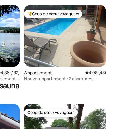
Coup de cœur voyageurs
Coups de cœur voyageurs les plus appréciés
mmentaires : 5 sur 5
valuation moyenne sur la base de 132 commentaires : 4,86 sur 5
4,86 (132)
Appartement
Évaluation moyenne su
4,98 (43)
ectement
Nouvel appartement : 2 chambres,
 sauna
sauna, jacuzzi, piscine chauffée
Coup de cœur voyageurs
Coup de cœur voyageurs