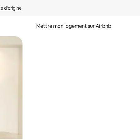
ue d'origine
Mettre mon logement sur Airbnb
sant glisser.