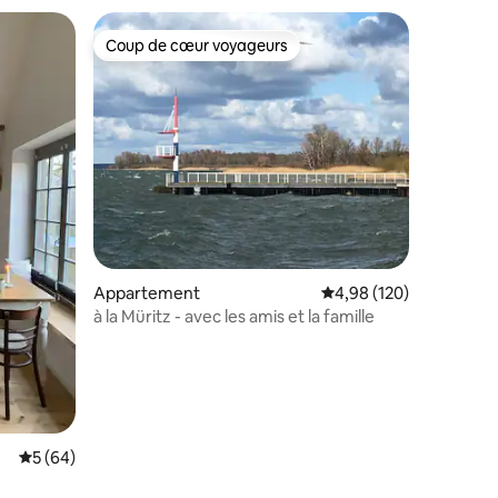
Coup de cœur voyageurs
lus appréciés
Coup de cœur voyageurs
mmentaires : 5 sur 5
Appartement
Évaluation moyenne sur
4,98 (120)
à la Müritz - avec les amis et la famille
Évaluation moyenne sur la base de 64 commentaires : 5 sur 5
5 (64)