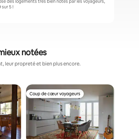
se des logements très bien notés par les voyageurs,
sur 5 !
 mieux notées
, leur propreté et bien plus encore.
Tiny hou
Coup de cœur voyageurs
Coup de
lus appréciés
Coup de cœur voyageurs
Coup de
Tiny Hou
La roulot
grange vie
transform
construct
salon, li
cuisine e