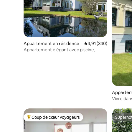
Appartement en résidence
Évaluation moyenne sur 
4,91 (340)
Appartement élégant avec piscine,
sauna et toit-terrasse
Appartem
Vivre dan
près de Be
Coup de cœur voyageurs
Superhô
Coups de cœur voyageurs les plus appréciés
Superhô