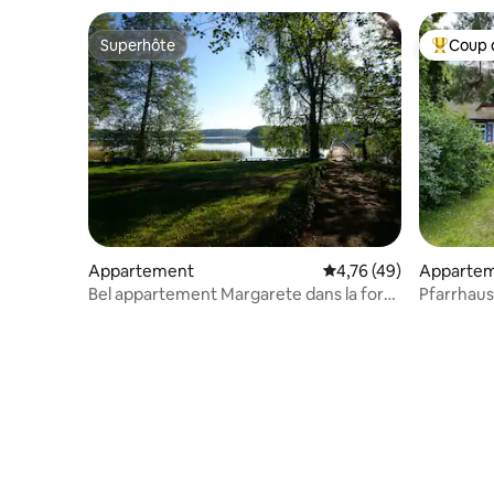
Superhôte
Coup 
Superhôte
Coups de
Appartement
Évaluation moyenne su
4,76 (49)
Apparte
Bel appartement Margarete dans la forêt
Pfarrhaus
au bord du lac
LINDE