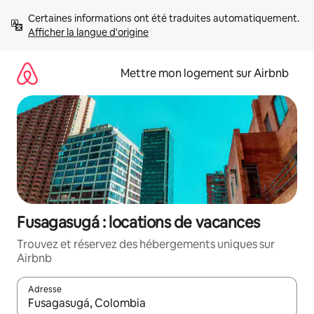
Aller
Certaines informations ont été traduites automatiquement. 
directement
Afficher la langue d'origine
au
contenu
Mettre mon logement sur Airbnb
Fusagasugá : locations de vacances
Trouvez et réservez des hébergements uniques sur
Airbnb
Adresse
Lorsque les résultats s'affichent, utilisez les flèches vers le hau