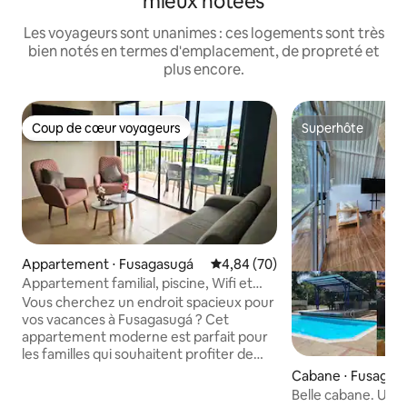
mieux notées
Les voyageurs sont unanimes : ces logements sont très
bien notés en termes d'emplacement, de propreté et
plus encore.
Coup de cœur voyageurs
Superhôte
Coup de cœur voyageurs
Superhôte
Appartement ⋅ Fusagasugá
Évaluation moyenne sur la base
4,84 (70)
Appartement familial, piscine, Wifi et
parking
Vous cherchez un endroit spacieux pour
vos vacances à Fusagasugá ? Cet
appartement moderne est parfait pour
les familles qui souhaitent profiter de
tout le confort et des divertissements
Cabane ⋅ Fusagas
offerts par cette belle ville. Amplitude et
Belle cabane. Une 
modernité : l'appartement dispose de