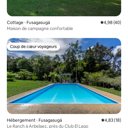
Cottage ⋅ Fusagasugá
Évaluation mo
4,98 (40)
Maison de campagne confortable
Coup de cœur voyageurs
Coup de cœur voyageurs
Hébergement ⋅ Fusagasugá
Évaluation mo
4,83 (18)
Le Ranch à Arbelaez, près du Club El Lago