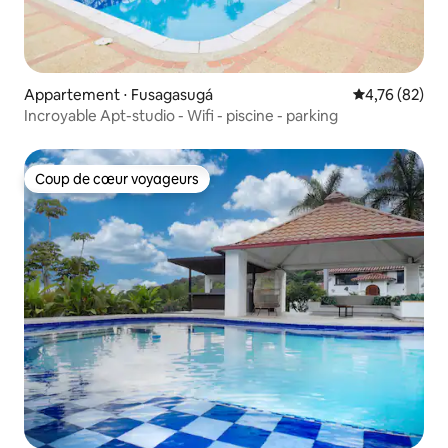
Appartement ⋅ Fusagasugá
Évaluation mo
4,76 (82)
Incroyable Apt-studio - Wifi - piscine - parking
Coup de cœur voyageurs
Coup de cœur voyageurs