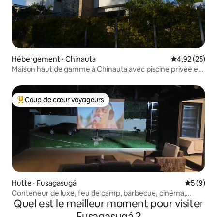
Hébergement ⋅ Chinauta
Évaluation mo
4,92 (25)
Maison haut de gamme à Chinauta avec piscine privée et
jacuzzi
Coup de cœur voyageurs
Coups de cœur voyageurs les plus appréciés
Hutte ⋅ Fusagasugá
Évaluatio
5 (9)
Conteneur de luxe, feu de camp, barbecue, cinéma,
Quel est le meilleur moment pour visiter
nature
Fusagasugá ?