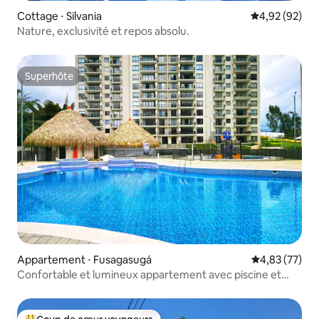
Cottage ⋅ Silvania
Évaluation mo
4,92 (92)
Nature, exclusivité et repos absolu.
Superhôte
Superhôte
Appartement ⋅ Fusagasugá
Évaluation mo
4,83 (77)
Confortable et lumineux appartement avec piscine et
Wifi