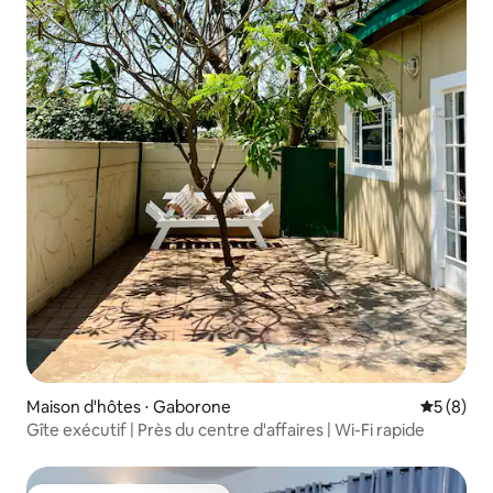
Maison d'hôtes ⋅ Gaborone
Évaluatio
5 (8)
Gîte exécutif | Près du centre d'affaires | Wi-Fi rapide