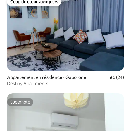
Coup de cœur voyageurs
Coup de cœur voyageurs
Appartement en résidence ⋅ Gaborone
Évaluation
5 (24)
Destiny Apartments
Superhôte
Superhôte