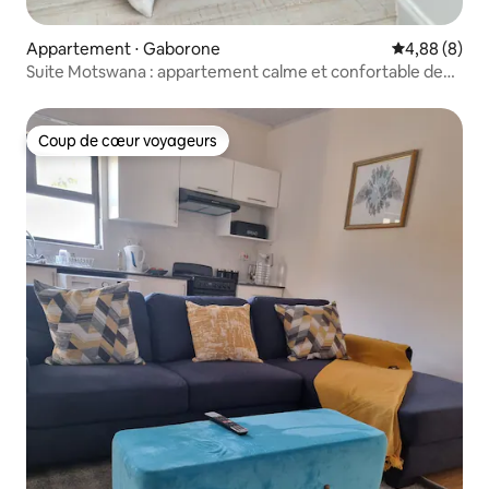
Appartement ⋅ Gaborone
Évaluation m
4,88 (8)
Suite Motswana : appartement calme et confortable de
2 chambres
Coup de cœur voyageurs
Coup de cœur voyageurs