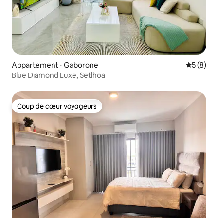
Appartement ⋅ Gaborone
Évaluatio
5 (8)
Blue Diamond Luxe, Setlhoa
Coup de cœur voyageurs
Coup de cœur voyageurs