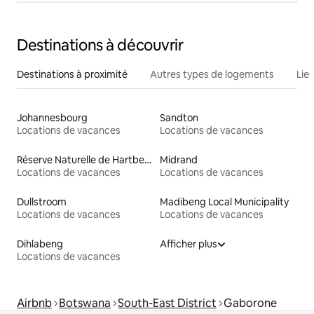
Destinations à découvrir
Destinations à proximité
Autres types de logements
Lie
Johannesbourg
Sandton
Locations de vacances
Locations de vacances
Réserve Naturelle de Hartbeespoort
Midrand
Locations de vacances
Locations de vacances
Dullstroom
Madibeng Local Municipality
Locations de vacances
Locations de vacances
Dihlabeng
Afficher plus
Locations de vacances
Airbnb
Botswana
South-East District
Gaborone