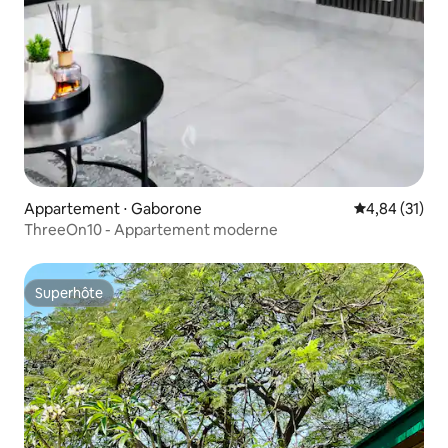
Appartement ⋅ Gaborone
Évaluation mo
4,84 (31)
ThreeOn10 - Appartement moderne
Superhôte
Superhôte