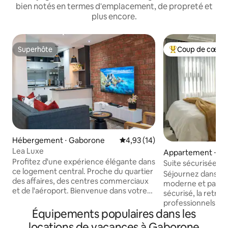
bien notés en termes d'emplacement, de propreté et
plus encore.
Superhôte
Coup de cœur 
Superhôte
Coups de cœur vo
Hébergement ⋅ Gaborone
Évaluation moyenne sur la base
4,93 (14)
Lea Luxe
Appartement ⋅ G
Profitez d'une expérience élégante dans
Suite sécurisée • 
ce logement central. Proche du quartier
travail • Centre c
Séjournez dans u
des affaires, des centres commerciaux
moderne et paisib
et de l'aéroport. Bienvenue dans votre
sécurisé, la retrai
maison idéale loin de chez vous à
professionnels ou l
Gaborone ! À quelques minutes du
Équipements populaires dans les
Les points forts 
quartier des affaires, des meilleurs
✔ Arrivée autonom
locations de vacances à Gaborone