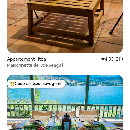
Appartement ⋅ Itea
Évaluation moy
4,93 (211)
Maisonnette de luxe Seagull
Coup de cœur voyageurs
Coups de cœur voyageurs les plus appréciés