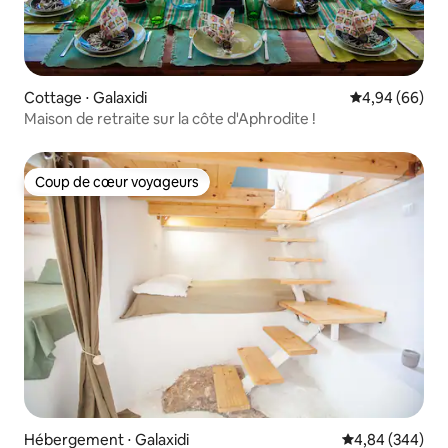
Cottage ⋅ Galaxidi
Évaluation mo
4,94 (66)
Maison de retraite sur la côte d'Aphrodite !
Coup de cœur voyageurs
Coup de cœur voyageurs
Hébergement ⋅ Galaxidi
Évaluation moy
4,84 (344)