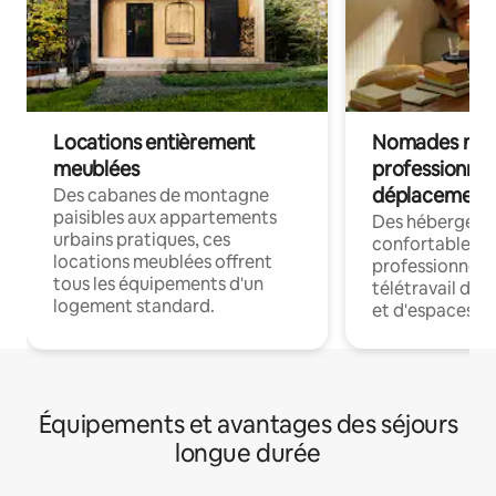
Locations entièrement
Nomades num
meublées
professionnel
déplacement
Des cabanes de montagne
paisibles aux appartements
Des hébergem
urbains pratiques, ces
confortables p
locations meublées offrent
professionnels
tous les équipements d'un
télétravail dis
logement standard.
et d'espaces de
Équipements et avantages des séjours
longue durée