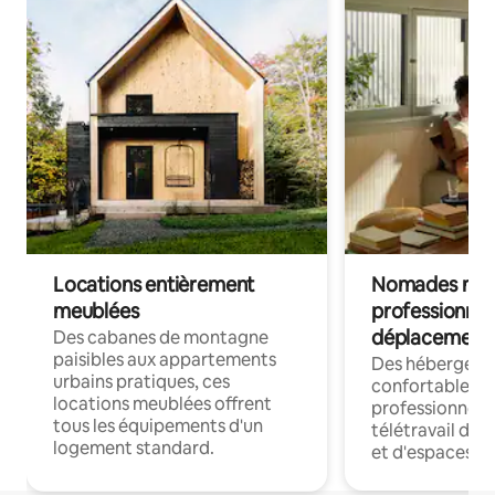
Locations entièrement
Nomades num
meublées
professionnel
déplacement
Des cabanes de montagne
paisibles aux appartements
Des hébergem
urbains pratiques, ces
confortables p
locations meublées offrent
professionnels
tous les équipements d'un
télétravail dis
logement standard.
et d'espaces de