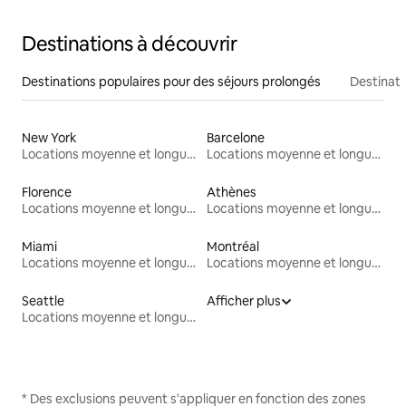
Destinations à découvrir
Destinations populaires pour des séjours prolongés
Destinati
New York
Barcelone
Locations moyenne et longue durée
Locations moyenne et longue durée
Florence
Athènes
Locations moyenne et longue durée
Locations moyenne et longue durée
Miami
Montréal
Locations moyenne et longue durée
Locations moyenne et longue durée
Seattle
Afficher plus
Locations moyenne et longue durée
* Des exclusions peuvent s'appliquer en fonction des zones