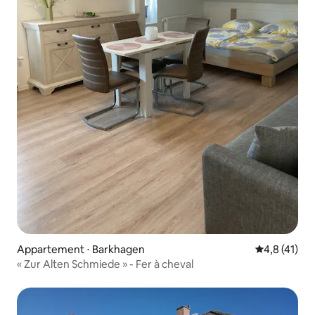
Appartement ⋅ Barkhagen
Évaluation m
4,8 (41)
« Zur Alten Schmiede » - Fer à cheval