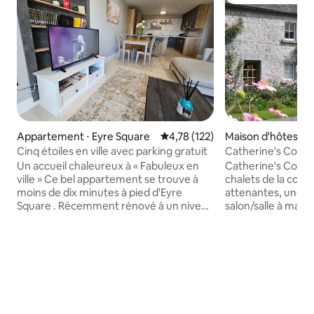
Coups de cœur vo
Appartement ⋅ Eyre Square
Évaluation moyenne sur la base 
4,78 (122)
Maison d'hôtes ⋅ 
way
Cinq étoiles en ville avec parking gratuit
Catherine's Cotta
Galway (Château 
Un accueil chaleureux à « Fabuleux en
Catherine's Cottag
ville » Ce bel appartement se trouve à
chalets de la cour
moins de dix minutes à pied d'Eyre
attenantes, une c
Square . Récemment rénové à un niveau
salon/salle à mang
extrêmement élevé, centre de loisirs
linge/sèche-linge 
complet et salle de sport sur place ,(des
Toutes les salles d
frais quotidiens s'appliquent) Détendez-
serviettes chauff
vous dans un environnement super
ont des sèche-ch
confortable, sortez et explorez la ville ,
d'accueil de 6 per
préparez une tempête dans notre
îles d'Aran, les fal
cuisine entièrement équipée ou faites
château d'Ashford
de l'exercice à la salle de sport .
Kylemore, la pêch