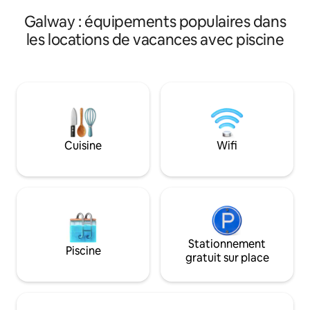
« Fabuleux dans la ville » offre tout ce
les terrains de golf
Galway : équipements populaires dans
que vous pourriez souhaiter . Avec
quelques-unes d
les locations de vacances avec piscine
parking privé gratuit inclus
attractions de cet
Cuisine
Wifi
Stationnement
Piscine
gratuit sur place