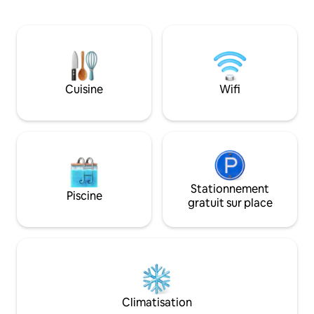
Hwangto House, vous trouverez votre
montagnes et des 
propre maison de repos au sein d'une
vous pourrez admir
vaste propriété d'environ
brillent dans le ciel. Le nombre 
2 000 pyeongs. Les quatre saisons sont
voyageurs pouvan
un cadeau. Au printemps de Hwangto
de 2 personnes (2 
House, C'est un joli sentier où fleurissent
réservations peuv
le chrysanthème sauvage, l'armoise et la
pour 2 personnes
Cuisine
Wifi
cléthre du Japon, et en été, jouer dans
février et pour 4
l'eau d'une vallée fraîche, légumes ssam
partir de mars. L
et barbecue, terrasses, repos sur
séjourner avec vou
hamac, À l'automne, c'est l'idéal pour
supplémentaires. 
cueillir des châtaignes, faire du trekking
linge de lit supplé
dans les feuillages du Hwayasan, faire un
marquer comme 
feu de camp dans un brasero en fer, Et
supplémentaire. La literie est toujours
en hiver, un sauna dans la pièce en loess,
Stationnement
fraîche et lavée à la m
Piscine
avec du bois de chauffage en chêne,
préparons du coton
gratuit sur place
pour vous réchauffer le corps, dire adieu
laine de coton et 
au froid et à la fatigue~~ Un refuge privé
pur. Vous pouvez cuisiner dans le
et caché, avec la nature pour seule
logement. Cependa
compagnie, idéal pour se détendre.
abstenir de cuisin
Hwangto House est une véritable
de fortes odeurs à 
maison en loess construite à partir de
nous le dites à l'
pins domestiques
faire un barbecue à 
Climatisation
matures + loess + algues
pas de frais suppl