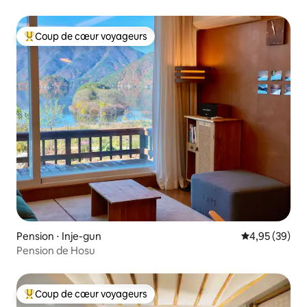
Coup de cœur voyageurs
Coups de cœur voyageurs les plus appréciés
Pension ⋅ Inje-gun
Évaluation mo
4,95 (39)
Pension de Hosu
Coup de cœur voyageurs
Coups de cœur voyageurs les plus appréciés