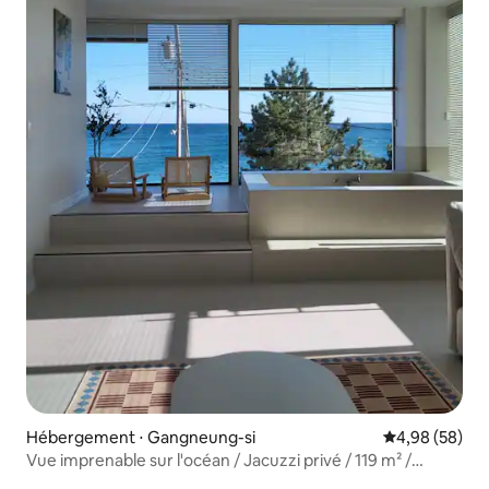
Hébergement ⋅ Gangneung-si
Évaluation mo
4,98 (58)
Vue imprenable sur l'océan / Jacuzzi privé / 119 m² /
Départ à 12h / Repos et détente / Nouveau