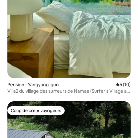
Pension ⋅ Yangyang-gun
Évaluation
5 (10)
Villa2 du village des surfeurs de Namae (Surfer's Village at
NamaeBeach)
Coup de cœur voyageurs
Coup de cœur voyageurs