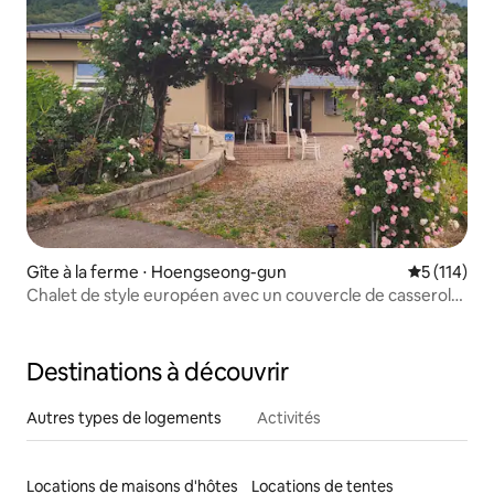
Gîte à la ferme ⋅ Hoengseong-gun
Évaluation 
5 (114)
Chalet de style européen avec un couvercle de casserole,
de la poitrine de porc, une télévision 86 pouces et de la
vaisselle #SteamerMurm
Destinations à découvrir
Autres types de logements
Activités
Locations de maisons d'hôtes
Locations de tentes