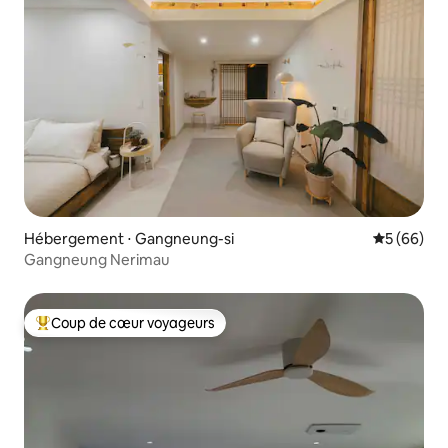
Hébergement ⋅ Gangneung-si
Évaluation
5 (66)
Gangneung Nerimau
Coup de cœur voyageurs
Coups de cœur voyageurs les plus appréciés