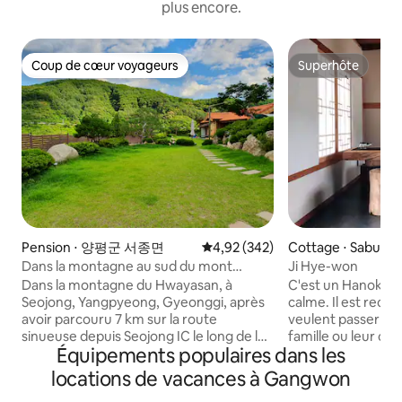
plus encore.
Coup de cœur voyageurs
Superhôte
Coup de cœur voyageurs
Superhôte
Pension ⋅ 양평군 서종면
Évaluation moyenne sur la base 
4,92 (342)
Cottage ⋅ Sabuk-
uncheon
Dans la montagne au sud du mont
Ji Hye-won
Hwayasan, à 35 km de Seoul Walkerhill,
Dans la montagne du Hwayasan, à
C'est un Hanok pri
maison à huangto avec annexe pour les
Seojong, Yangpyeong, Gyeonggi, après
calme. Il est rec
clients de 3 300 m²
avoir parcouru 7 km sur la route
veulent passer du
sinueuse depuis Seojong IC le long de la
famille ou leur cou
Équipements populaires dans les
vallée de Byeokgye, puis monté sur le
besoin d'une paus
côté gauche et emprunté la route en
un endroit confort
locations de vacances à Gangwon
forme de S réservée à la
journée, vous pour