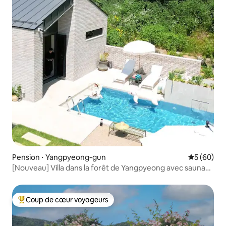
Pension ⋅ Yangpyeong-gun
Évaluation
5 (60)
[Nouveau] Villa dans la forêt de Yangpyeong avec sauna
finlandais et piscine extérieure
Coup de cœur voyageurs
Coups de cœur voyageurs les plus appréciés