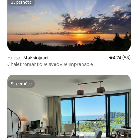
Superhôte
Superhôte
Hutte ⋅ Makhinjauri
Évaluation mo
4,74 (58)
Chalet romantique avec vue imprenable
Superhôte
Superhôte