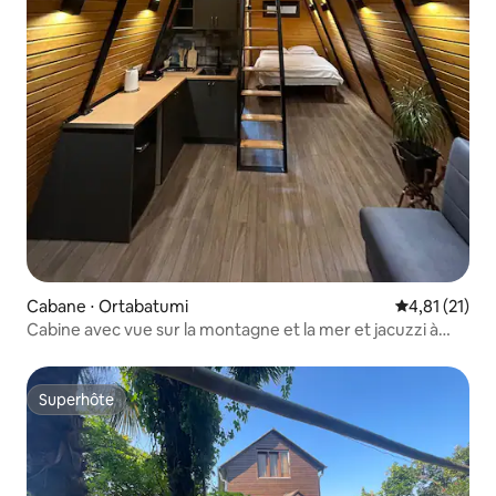
Cabane ⋅ Ortabatumi
Évaluation mo
4,81 (21)
Cabine avec vue sur la montagne et la mer et jacuzzi à
Batoumi
Superhôte
Superhôte