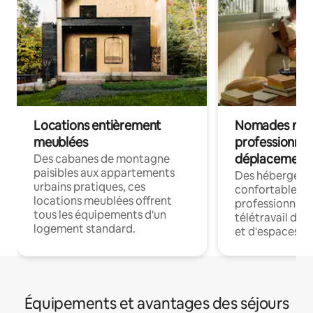
Locations entièrement
Nomades num
meublées
professionnel
déplacement
Des cabanes de montagne
paisibles aux appartements
Des hébergem
urbains pratiques, ces
confortables p
locations meublées offrent
professionnels
tous les équipements d'un
télétravail dis
logement standard.
et d'espaces de
Équipements et avantages des séjours