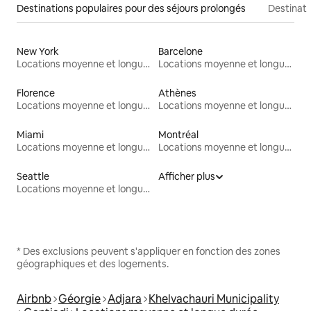
Destinations populaires pour des séjours prolongés
Destinati
New York
Barcelone
Locations moyenne et longue durée
Locations moyenne et longue durée
Florence
Athènes
Locations moyenne et longue durée
Locations moyenne et longue durée
Miami
Montréal
Locations moyenne et longue durée
Locations moyenne et longue durée
Seattle
Afficher plus
Locations moyenne et longue durée
* Des exclusions peuvent s'appliquer en fonction des zones
géographiques et des logements.
Airbnb
Géorgie
Adjara
Khelvachauri Municipality