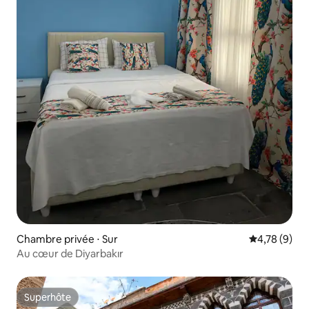
Chambre privée ⋅ Sur
Évaluation m
4,78 (9)
Au cœur de Diyarbakır
Superhôte
Superhôte