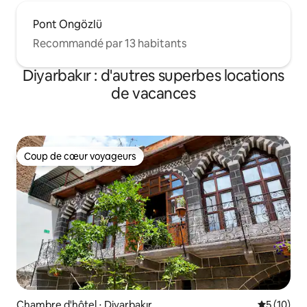
Pont Ongözlü
Recommandé par 13 habitants
Diyarbakır : d'autres superbes locations
de vacances
Coup de cœur voyageurs
Coup de cœur voyageurs
Chambre d'hôtel ⋅ Diyarbakır
Évaluation
5 (10)