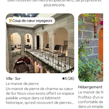
bien notés en termes d'emplacement, de propreté et
plus encore.
Coup de cœur voyageurs
Coups de cœur voyageurs les plus appréciés
Villa ⋅ Sur
Évaluation moyenne sur la b
5 (26)
Le manoir de pierre
Hébergement ⋅ Di
Un manoir de pierre de charme au cœur
Le manoir de Nûd
de Sur Nous vous avons offert un espace
Profitez d'un séjo
paisible unique dans ce bâtiment
confortable dans c
historique, qui est recouvert de pierres
dans un emplacem
de basalte noir, la signature de la ville.