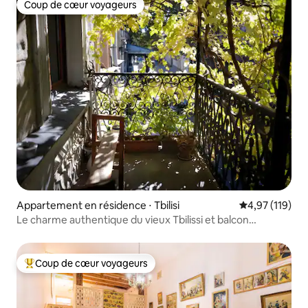
Coup de cœur voyageurs
Coup de cœur voyageurs
Appartement en résidence ⋅ Tbilisi
Évaluation moy
4,97 (119)
Le charme authentique du vieux Tbilissi et balcon
historique
Coup de cœur voyageurs
Coups de cœur voyageurs les plus appréciés