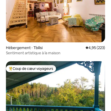
Hébergement ⋅ Tbilisi
Évaluation moy
4,95 (223)
Sentiment artistique à la maison
Coup de cœur voyageurs
Coups de cœur voyageurs les plus appréciés