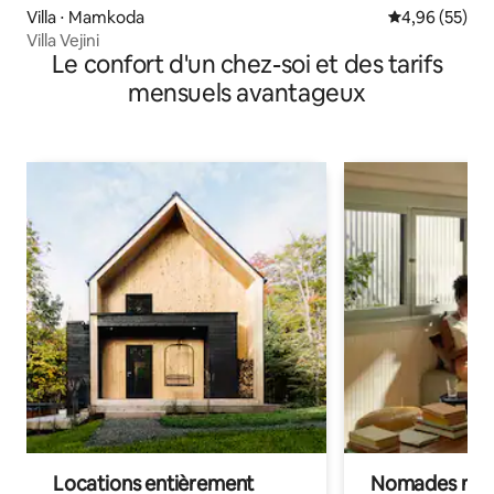
Villa ⋅ Mamkoda
Évaluation mo
4,96 (55)
Villa Vejini
Le confort d'un chez-soi et des tarifs
mensuels avantageux
Locations entièrement
Nomades num