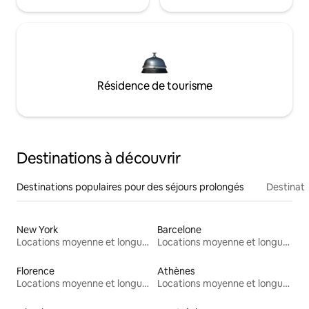
Résidence de tourisme
Destinations à découvrir
Destinations populaires pour des séjours prolongés
Destinati
New York
Barcelone
Locations moyenne et longue durée
Locations moyenne et longue durée
Florence
Athènes
Locations moyenne et longue durée
Locations moyenne et longue durée