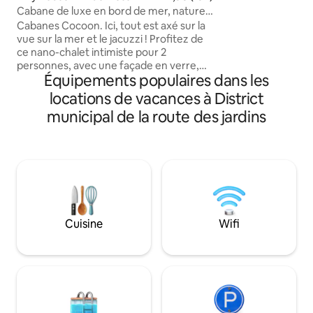
terrasse avec une 
Cabane de luxe en bord de mer, nature
3 chambres avec sa
sauvage
Cabanes Cocoon. Ici, tout est axé sur la
et terrasses privé
vue sur la mer et le jacuzzi ! Profitez de
et la forêt. Les é
ce nano-chalet intimiste pour 2
comprennent une s
personnes, avec une façade en verre,
domicile, des équi
Équipements populaires dans les
situé entre la forêt et la mer. Une
braai Weber, une 
cabane bien pensée avec un lit queen,
locations de vacances à District
75", DSTV complet,
une cuisine compacte mais
une table de footb
municipal de la route des jardins
fonctionnelle et une salle de bain
Wi-Fi non plafonn
ouverte (sans porte). Découvrez
plusieurs espaces extérieurs pour vous
détendre en toute intimité. De la
douche extérieure au foyer isolé, vous
trouverez de nombreuses touches
magiques. Quant à la vue depuis le lit et
le jacuzzi, vous ne voudrez peut-être
Cuisine
Wifi
plus jamais partir ! 1 des 2 chalets de la
propriété. ADULTES UNIQUEMENT, PAS
D'ENFANTS