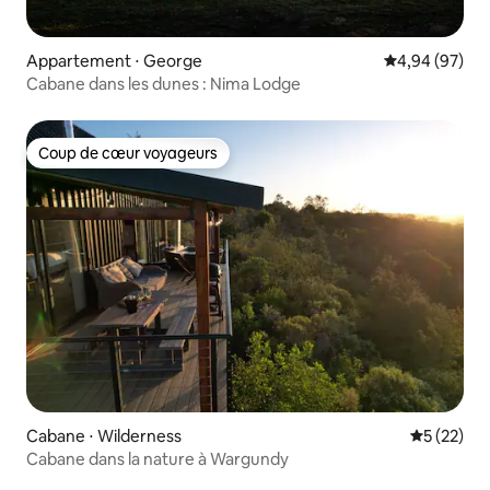
Appartement ⋅ George
Évaluation mo
4,94 (97)
Cabane dans les dunes : Nima Lodge
Coup de cœur voyageurs
Coup de cœur voyageurs
Cabane ⋅ Wilderness
Évaluation
5 (22)
Cabane dans la nature à Wargundy