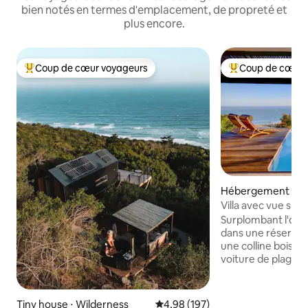
bien notés en termes d'emplacement, de propreté et
plus encore.
Coup de cœur voyageurs
Coup de cœur 
Coups de cœur voyageurs les plus appréciés
Coups de cœur vo
Hébergement
Villa avec vue sur l
de sport et piscin
Surplombant l'océa
dans une réserve 
une colline boisée
voiture de plages
centre de Wildern
maison indépenda
de vie et de resta
Tiny house ⋅ Wilderness
Évaluation moyenne sur la base 
4,98 (197)