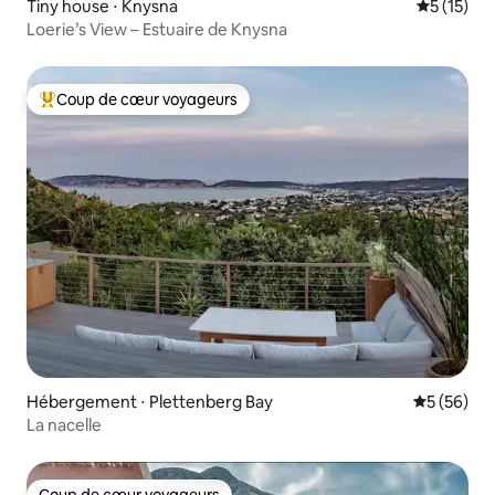
Tiny house ⋅ Knysna
Évaluation
5 (15)
Loerie’s View – Estuaire de Knysna
Coup de cœur voyageurs
Coups de cœur voyageurs les plus appréciés
Hébergement ⋅ Plettenberg Bay
Évaluation
5 (56)
La nacelle