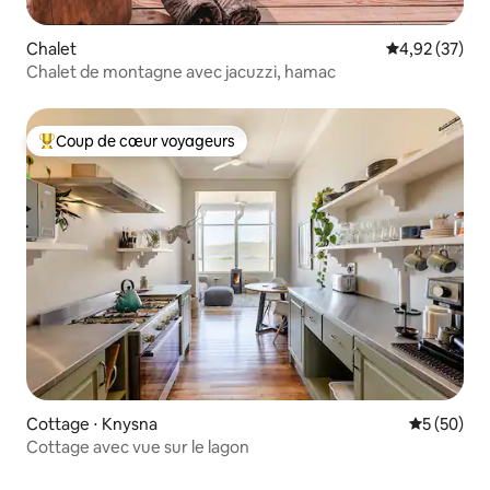
Chalet
Évaluation mo
4,92 (37)
Chalet de montagne avec jacuzzi, hamac
Coup de cœur voyageurs
Coups de cœur voyageurs les plus appréciés
Cottage ⋅ Knysna
Évaluation
5 (50)
Cottage avec vue sur le lagon