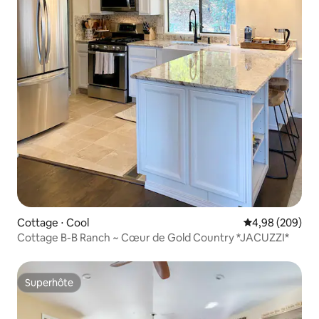
Cottage ⋅ Cool
Évaluation moy
4,98 (209)
Cottage B-B Ranch ~ Cœur de Gold Country *JACUZZI*
Superhôte
Superhôte