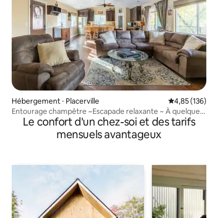
Hébergement ⋅ Placerville
Évaluation moy
4,85 (136)
Entourage champêtre ~Escapade relaxante ~ À quelques
Le confort d'un chez-soi et des tarifs
minutes de l'AUTOROUTE 50
mensuels avantageux