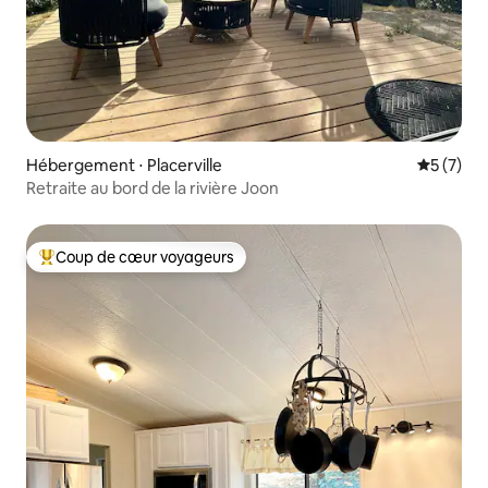
Hébergement ⋅ Placerville
Évaluatio
5 (7)
Retraite au bord de la rivière Joon
Coup de cœur voyageurs
Coups de cœur voyageurs les plus appréciés