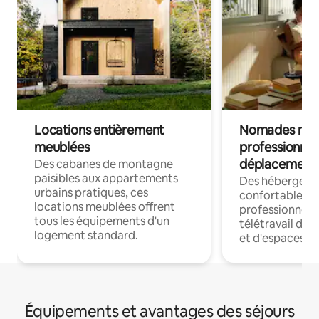
Locations entièrement
Nomades num
meublées
professionnel
déplacement
Des cabanes de montagne
paisibles aux appartements
Des hébergem
urbains pratiques, ces
confortables p
locations meublées offrent
professionnels
tous les équipements d'un
télétravail dis
logement standard.
et d'espaces de
Équipements et avantages des séjours