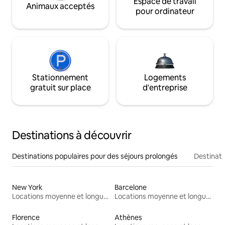
Espace de travail
Animaux acceptés
pour ordinateur
Stationnement
Logements
gratuit sur place
d'entreprise
Destinations à découvrir
Destinations populaires pour des séjours prolongés
Destinati
New York
Barcelone
Locations moyenne et longue durée
Locations moyenne et longue durée
Florence
Athènes