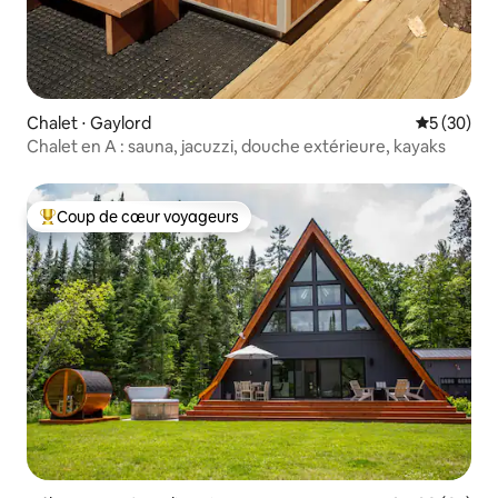
Chalet ⋅ Gaylord
Évaluation
5 (30)
Chalet en A : sauna, jacuzzi, douche extérieure, kayaks
Coup de cœur voyageurs
Coups de cœur voyageurs les plus appréciés