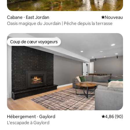
Cabane ⋅ East Jordan
Nouvel hébe
Nouveau
Oasis magique du Jourdain | Pêche depuis la terrasse
Coup de cœur voyageurs
Coup de cœur voyageurs
Hébergement ⋅ Gaylord
Évaluation mo
4,86 (90)
L'escapade à Gaylord