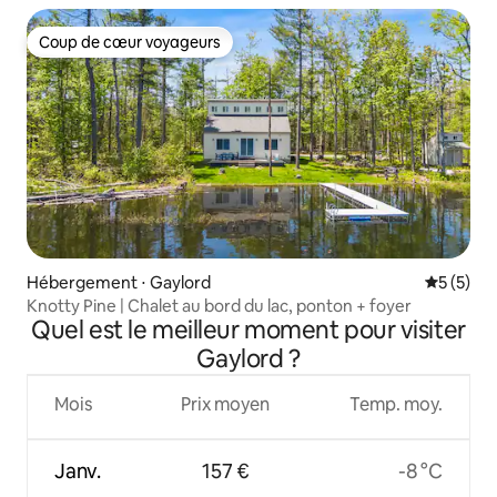
Coup de cœur voyageurs
Coup de cœur voyageurs
Hébergement ⋅ Gaylord
Évaluatio
5 (5)
Knotty Pine | Chalet au bord du lac, ponton + foyer
Quel est le meilleur moment pour visiter
Gaylord ?
Mois
Prix moyen
Temp. moy.
Janv.
157 €
-8 °C