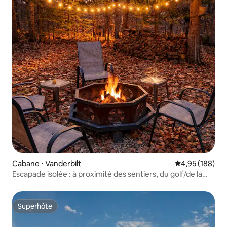
Cabane ⋅ Vanderbilt
Évaluation moy
4,95 (188)
Escapade isolée : à proximité des sentiers, du golf/de la
station de ski
Superhôte
Superhôte