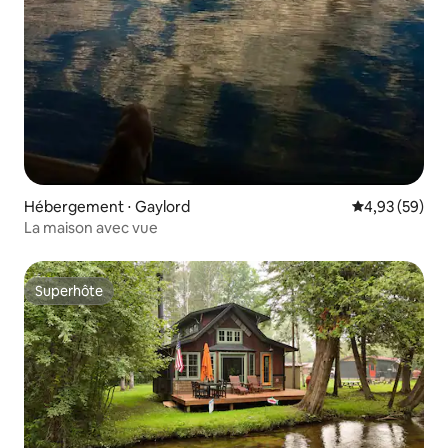
Hébergement ⋅ Gaylord
Évaluation mo
4,93 (59)
La maison avec vue
Superhôte
Superhôte