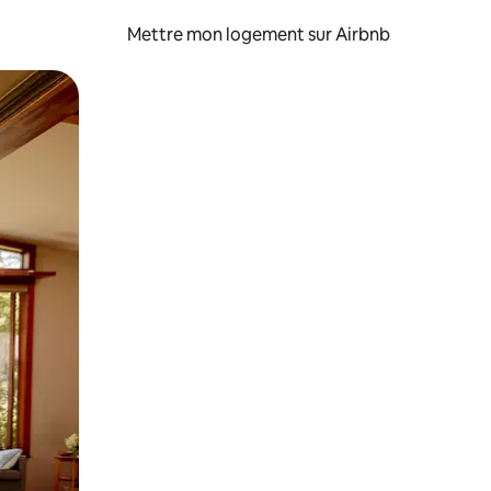
Mettre mon logement sur Airbnb
sant glisser.