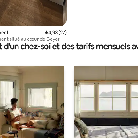
ment
Évaluation moyenne sur la base de 27 comme
4,93 (27)
ent situé au cœur de Geyer
t d'un chez-soi et des tarifs mensuels 