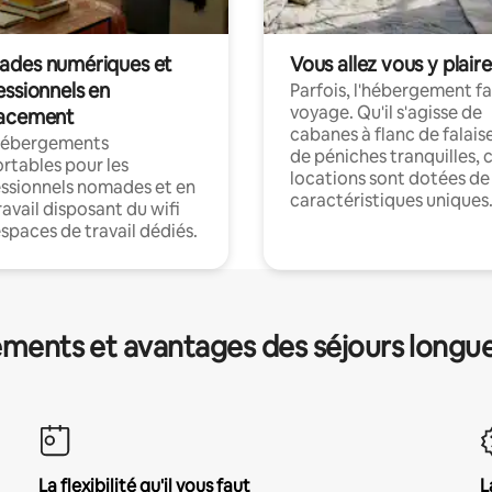
des numériques et
Vous allez vous y plaire
essionnels en
Parfois, l'hébergement fai
voyage. Qu'il s'agisse de
acement
cabanes à flanc de falais
hébergements
de péniches tranquilles, 
rtables pour les
locations sont dotées de
ssionnels nomades et en
caractéristiques uniques
ravail disposant du wifi
espaces de travail dédiés.
ments et avantages des séjours longu
La flexibilité qu'il vous faut
L