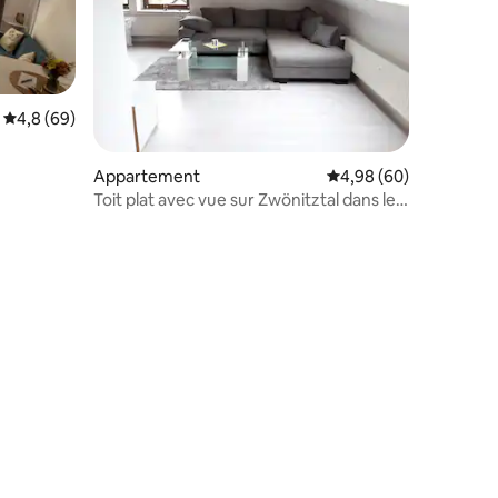
Évaluation moyenne sur la base de 69 commentaires : 4,8 sur 5
4,8 (69)
Appartement
Évaluation moyenne su
4,98 (60)
Toit plat avec vue sur Zwönitztal dans les
monts Métallifères