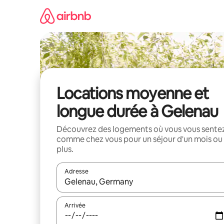
Aller
directement
au
contenu
Locations moyenne et
longue durée à Gelenau
Découvrez des logements où vous vous sente
comme chez vous pour un séjour d'un mois ou
plus.
Adresse
Lorsque les résultats s'affichent, utilisez les flèc
Arrivée