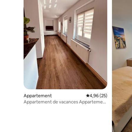
Appartement
Évaluation moyenne sur
4,96 (25)
Appartement de vacances Appartement
de séparation