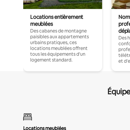
Locations entièrement
Noma
meublées
prof
dépl
Des cabanes de montagne
paisibles aux appartements
Des 
urbains pratiques, ces
confo
locations meublées offrent
profe
tous les équipements d'un
télét
logement standard.
et d'
Équipe
Locations meublées