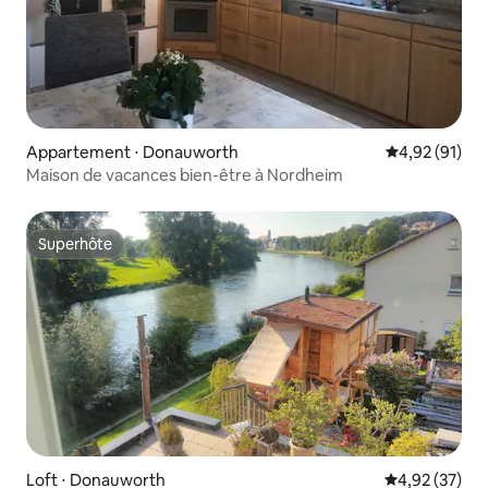
Appartement ⋅ Donauworth
Évaluation mo
4,92 (91)
Maison de vacances bien-être à Nordheim
Superhôte
Superhôte
Loft ⋅ Donauworth
Évaluation mo
4,92 (37)