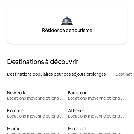
Résidence de tourisme
Destinations à découvrir
Destinations populaires pour des séjours prolongés
Destinati
New York
Barcelone
Locations moyenne et longue durée
Locations moyenne et longue durée
Florence
Athènes
Locations moyenne et longue durée
Locations moyenne et longue durée
Miami
Montréal