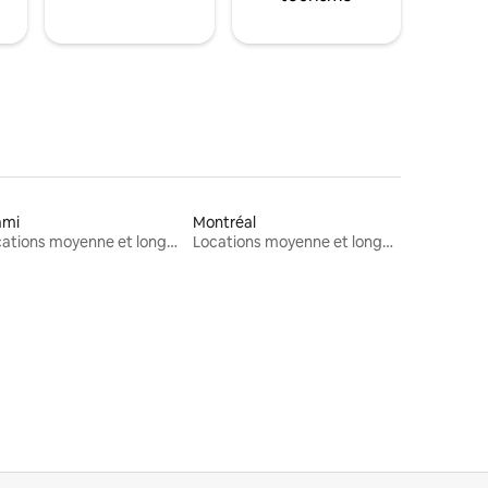
ami
Montréal
Locations moyenne et longue durée
Locations moyenne et longue durée