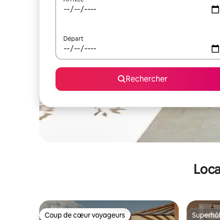
Départ
Rechercher
Loca
Coup de cœur voyageurs
Superhô
Coup de cœur voyageurs
Superhô