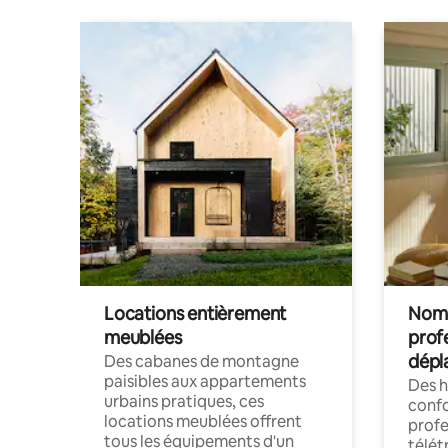
Locations entièrement
Noma
meublées
prof
dépl
Des cabanes de montagne
paisibles aux appartements
Des 
urbains pratiques, ces
confo
locations meublées offrent
profe
tous les équipements d'un
télét