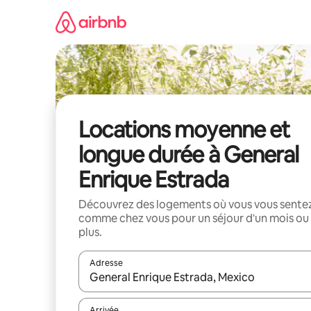
Aller
directement
au
contenu
Locations moyenne et
longue durée à General
Enrique Estrada
Découvrez des logements où vous vous sente
comme chez vous pour un séjour d'un mois ou
plus.
Adresse
Lorsque les résultats s'affichent, utilisez les flèc
Arrivée