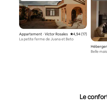
Appartement ⋅ Víctor Rosales
Évaluation moyenne su
4,94 (17)
La petite ferme de Juana et Beto
Hébergem
Belle mai
Zacateca
Le confor