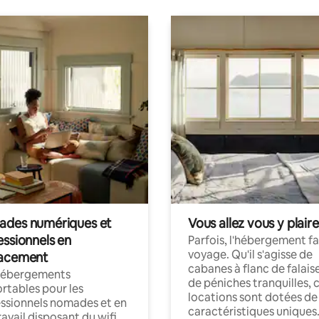
des numériques et
Vous allez vous y plaire
essionnels en
Parfois, l'hébergement fai
voyage. Qu'il s'agisse de
acement
cabanes à flanc de falais
hébergements
de péniches tranquilles, 
rtables pour les
locations sont dotées de
ssionnels nomades et en
caractéristiques uniques
ravail disposant du wifi