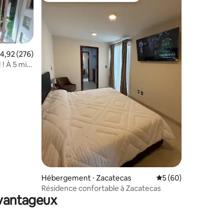
valuation moyenne sur la base de 276 commentaires : 4,92 sur 5
4,92 (276)
 ! À 5 min
ntaires : 4,91 sur 5
Hébergement ⋅ Zacatecas
Évaluation moyenne
5 (60)
Résidence confortable à Zacatecas
avantageux