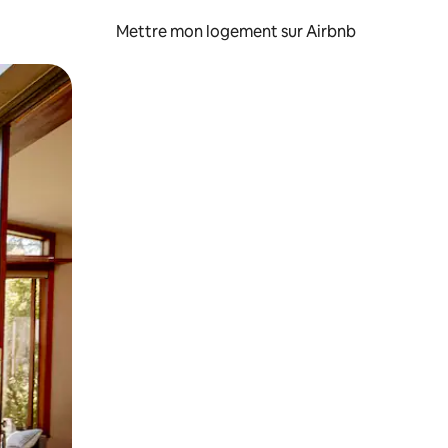
Mettre mon logement sur Airbnb
sant glisser.