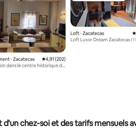
Loft ⋅ Zacatecas
É
Loft Luxor Dream Zacatecas ! ! !
r la base de 17 commentaires : 4,94 sur 5
du centre
ent ⋅ Zacatecas
Évaluation moyenne sur la base de 202 comme
4,91 (202)
son dans le centre historique de
s
t d'un chez-soi et des tarifs mensuels 