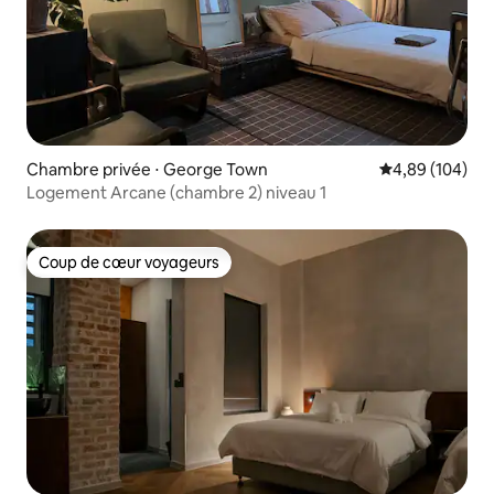
Chambre privée ⋅ George Town
Évaluation moy
4,89 (104)
Logement Arcane (chambre 2) niveau 1
Coup de cœur voyageurs
Coup de cœur voyageurs