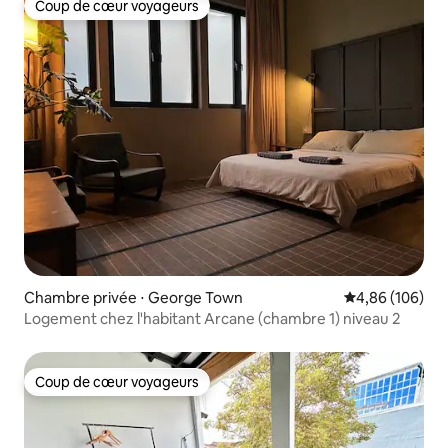
Coup de cœur voyageurs
Coup de cœur voyageurs
Chambre privée ⋅ George Town
Évaluation moy
4,86 (106)
Logement chez l'habitant Arcane (chambre 1) niveau 2
Coup de cœur voyageurs
Coup de cœur voyageurs