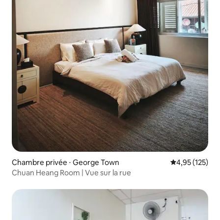
Chambre privée ⋅ George Town
Évaluation moy
4,95 (125)
Chuan Heang Room | Vue sur la rue