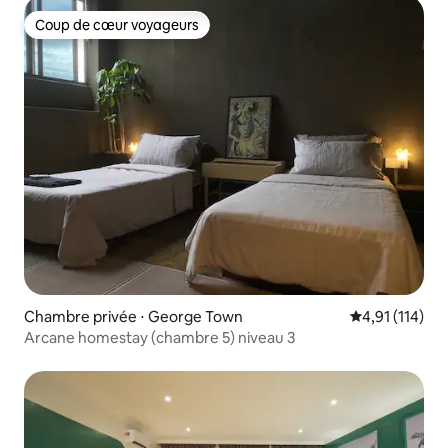
Coup de cœur voyageurs
Coup de cœur voyageurs
Chambre privée ⋅ George Town
Évaluation moy
4,91 (114)
Arcane homestay (chambre 5) niveau 3