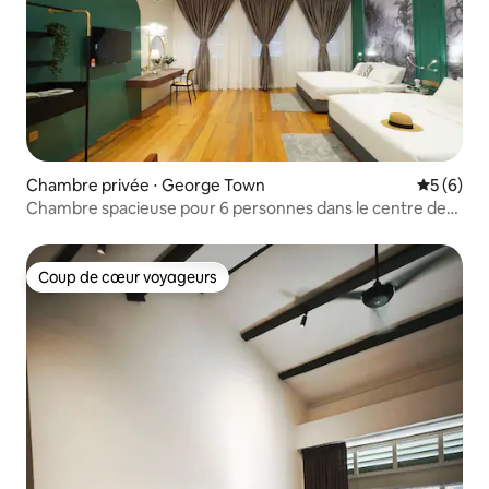
Chambre privée ⋅ George Town
Évaluatio
5 (6)
Chambre spacieuse pour 6 personnes dans le centre de
Georgetown (201)
Coup de cœur voyageurs
Coup de cœur voyageurs