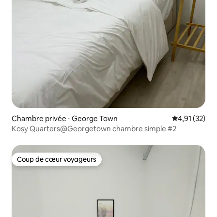
Chambre privée ⋅ George Town
Évaluation mo
4,91 (32)
Kosy Quarters@Georgetown chambre simple #2
Coup de cœur voyageurs
Coup de cœur voyageurs