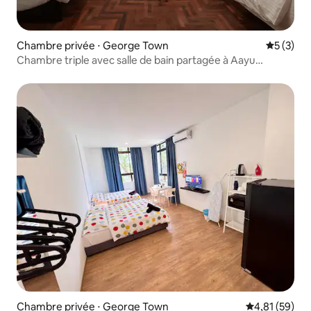
Chambre privée ⋅ George Town
Évaluatio
5 (3)
Chambre triple avec salle de bain partagée à Aayu
Stewart
Chambre privée ⋅ George Town
Évaluation mo
4,81 (59)