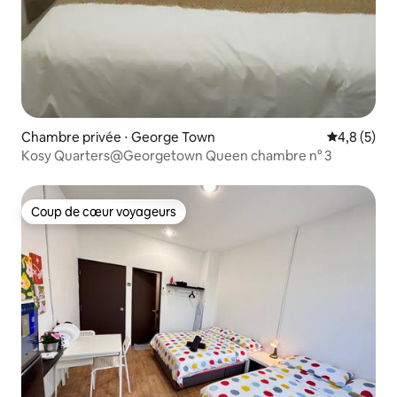
Chambre privée ⋅ George Town
Évaluation 
4,8 (5)
Kosy Quarters@Georgetown Queen chambre n° 3
Coup de cœur voyageurs
Coup de cœur voyageurs