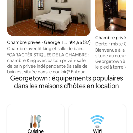
Chambre privée ⋅
Chambre privée ⋅ George To
Évaluation moyenne sur la base
4,95 (37)
n
Dortoir mixte Geo
wn
Chambre avec lit king et salle de bain
Bienvenue à la ma
privée à Aayu Stewart
*CARACTÉRISTIQUES DE LA CHAMBRE :
située au cœur du 
chambre King avec balcon privé + salle
Georgetown à Pena
de bain privée indépendante (la salle de
le pied à terre idé
bain est située dans le couloir)* Entouré
Profitez de lits pr
Georgetown : équipements populaires
de boutiques historiques de style
de casiers sécuris
éclectique « détroit » le long de la rue
Wi-Fi gratuite dan
dans les maisons d'hôtes en location
calme Stewart Lane, le refuge d'Aayu
dynamique et co
invite les voyageurs à vivre dans une
vous soyez ici pou
maison historique entièrement
explorateurs ou v
restaurée. La chambre King est la seule
une journée de vis
chambre d'Aayu Stewart qui dispose
qu'il vous faut. Av
d'un balcon privé, offrant aux voyageurs
commune, un salon
une belle expérience de la ruelle arrière.
emplacement imba
Elle dispose d'un canapé-lit
patrimoine, c'est l
Cuisine
Wifi