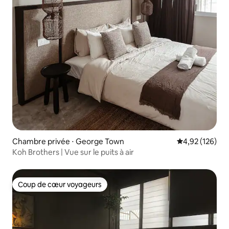
Chambre privée ⋅ George Town
Évaluation moy
4,92 (126)
Koh Brothers | Vue sur le puits à air
Coup de cœur voyageurs
Coup de cœur voyageurs