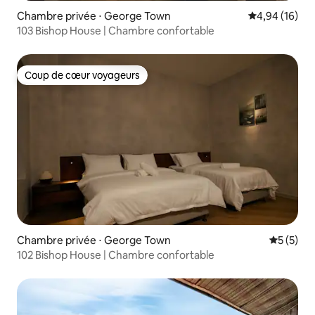
Chambre privée ⋅ George Town
Évaluation mo
4,94 (16)
103 Bishop House | Chambre confortable
Coup de cœur voyageurs
Coup de cœur voyageurs
Chambre privée ⋅ George Town
Évaluatio
5 (5)
102 Bishop House | Chambre confortable