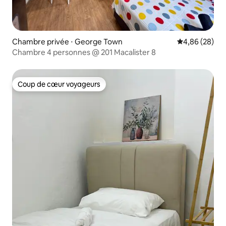
Chambre privée ⋅ George Town
Évaluation mo
4,86 (28)
Chambre 4 personnes @ 201 Macalister 8
Coup de cœur voyageurs
Coup de cœur voyageurs