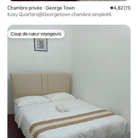
Chambre privée ⋅ George Town
Évaluation mo
4,82 (11)
Kosy Quarters@Georgetown chambre simple#6
Coup de cœur voyageurs
Coup de cœur voyageurs