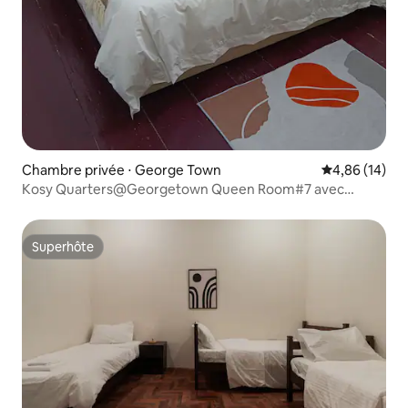
Chambre privée ⋅ George Town
Évaluation mo
4,86 (14)
Kosy Quarters@Georgetown Queen Room#7 avec
fenêtre
Superhôte
Superhôte