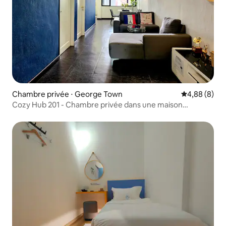
Chambre privée ⋅ George Town
Évaluation m
4,88 (8)
Cozy Hub 201 - Chambre privée dans une maison
partagée