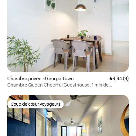
Chambre privée ⋅ George Town
Évaluation m
4,44 (9)
Chambre Queen Cheerful Guesthouse, 1 min de
l'Adventist
Coup de cœur voyageurs
Coup de cœur voyageurs