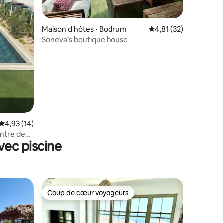
Maison d'hôtes ⋅ Bodrum
Évaluation moyenne su
4,81 (32)
Soneva’s boutique house
ntaires : 4,85 sur 5
Évaluation moyenne sur la base de 14 commentaires : 4,93 sur 5
4,93 (14)
entre de
vec piscine
sme
Coup de cœur voyageurs
Coup de cœur voyageurs