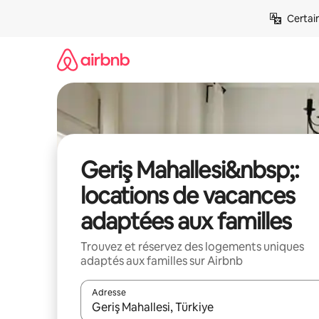
Aller
Certai
directement
au
contenu
Geriş Mahallesi&nbsp;:
locations de vacances
adaptées aux familles
Trouvez et réservez des logements uniques
adaptés aux familles sur Airbnb
Adresse
Lorsque les résultats s'affichent, utilisez les flèc