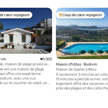
de cœur voyageurs
Coup de cœur voyageurs
 cœur voyageurs les plus appréciés
Coups de cœur voyageurs les p
drum
Évaluation moyenne sur la base de 40 co
5 (40)
r la base de 37 commentaires : 4,97 sur 5
vak, maison de plage privée avec
Maison d'hôtes ⋅ Bodrum
 coucher du soleil
vak est une maison de plage
Maison de Sophie à Bitez
 qui offre une expérience
À seulement 3 minutes en voit
Bodrum, avec une vue
15 minutes à pied de la mer, no
 sur le coucher du soleil, un
logement offre des vacances 
 spécialement conçu, une
près des plages et des cafés Pav
verte sur un jardin et une
bleu. La maison est dans un c
cine propice à la détente.
calme et sécurisé avec un jardi
 la route côtière, à quelques
sur une piscine semi-olympique
marina de Yalıkavak, la maison
piscine est partagée mais rar