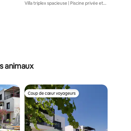
e*
Villa triplex spacieuse | Piscine privée et
vue sur la mer
ntaires : 4,92 sur 5
es animaux
Coup de cœur voyageurs
Coup de cœur voyageurs