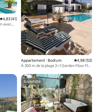
mmentaires : 5 sur 5
Évaluation moyenne sur la base de 41 commentaires : 4,83 sur 5
4,83 (41)
um avec
Appartement ⋅ Bodrum
Évaluation moyenne su
4,98 (53)
À 300 m de la plage 2+1 Garden Floor Flat
avec piscine A1
Superhôte
Superhôte