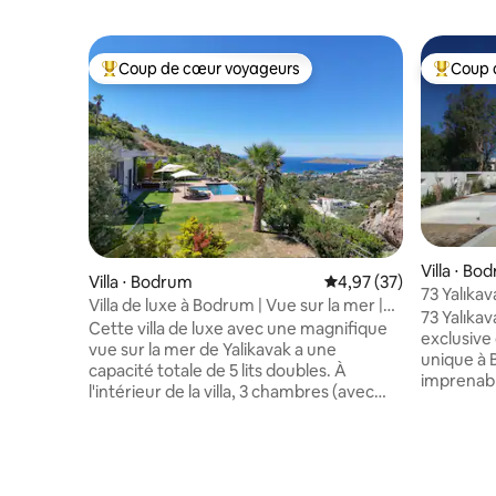
Coup de cœur voyageurs
Coup 
Coups de cœur voyageurs les plus appréciés
Coups de
Villa ⋅ Bo
Villa ⋅ Bodrum
Évaluation moyenne su
4,97 (37)
73 Yalıka
Villa de luxe à Bodrum | Vue sur la mer |
vue sur le
73 Yalıka
Piscine privée
Cette villa de luxe avec une magnifique
exclusive
vue sur la mer de Yalikavak a une
unique à 
capacité totale de 5 lits doubles. À
imprenable
l'intérieur de la villa, 3 chambres (avec
intérieur
salle de bain privative) avec leur propre
cuisine ou
salle de bain et toilettes. À l'extérieur de
petite pis
la villa, la maison d'hôtes adjacente
Située sur
dispose d'une chambre, d'une salle de
pas de la 