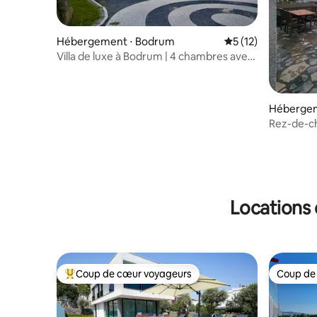
Hébergement ⋅ Bodrum
Évaluation moyenne
5 (12)
Villa de luxe à Bodrum | 4 chambres avec
salle de bains privative et piscine
Hébergem
Rez-de-ch
partagée 
Locations 
Coup de cœur voyageurs
Coup de
Coups de cœur voyageurs les plus appréciés
Coup de