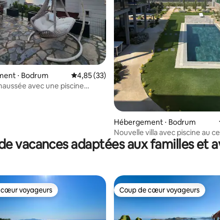
 sur la base de 12 commentaires : 5 sur 5
ent ⋅ Bodrum
Évaluation moyenne sur la base de 33 comme
4,85 (33)
aussée avec une piscine
et une jetée vers la mer
Hébergement ⋅ Bodrum
Nouvelle villa avec piscine au c
de vacances adaptées aux familles et a
Türkbükü - Certificat de touri
 cœur voyageurs
Coup de cœur voyageurs
 cœur voyageurs
Coup de cœur voyageurs