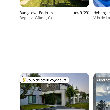
Bungalow ⋅ Bodrum
Évaluation moyenne s
4,9 (29)
Hébergem
Begonvil Gümüşlük
Villa de l
Bodrum 
Coup de cœur voyageurs
Superhô
Coups de cœur voyageurs les plus appréciés
Superhô