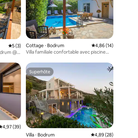
Cottage ⋅ Bodrum
Évaluation moyenne su
4,86 (14)
Évaluation moyenne sur la base de 3 commentaires : 5 sur 5
5 (3)
Villa familiale confortable avec piscine
 Bodrum @
privée
Superhôte
Superhôte
Évaluation moyenne sur la base de 39 commentaires : 4,97 sur 5
4,97 (39)
Villa ⋅ Bodrum
Évaluation moyenne su
4,89 (28)