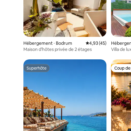
Hébergement ⋅ Bodrum
Évaluation moyenne su
4,93 (45)
Hébergem
Maison d'hôtes privée de 2 étages
Villa de 
piscine pr
Superhôte
Coup de
Superhôte
Coup de