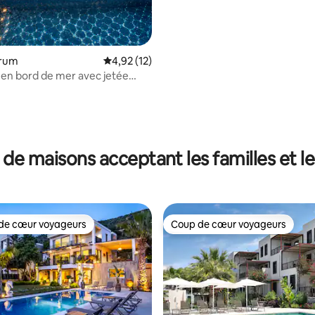
plages*Netflix*Cuisine complèt
drum
Évaluation moyenne sur la base de 12 comme
4,92 (12)
 en bord de mer avec jetée
iscine et hammam
 de maisons acceptant les familles et l
de cœur voyageurs
Coup de cœur voyageurs
 cœur voyageurs les plus appréciés
Coup de cœur voyageurs