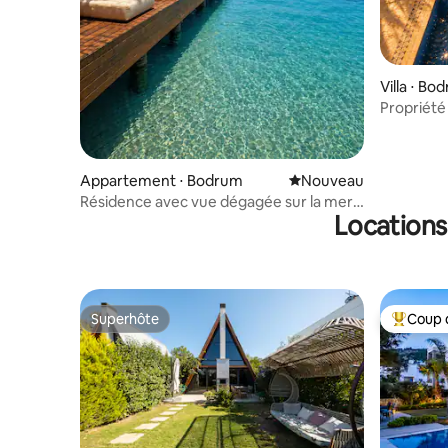
Villa ⋅ Bo
Propriété
privée, p
Appartement ⋅ Bodrum
Nouvel hébergement
Nouveau
Résidence avec vue dégagée sur la mer
Locations
et accès à la plage
Superhôte
Coup 
Superhôte
Coups de