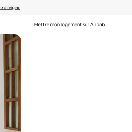
ue d'origine
Mettre mon logement sur Airbnb
sant glisser.