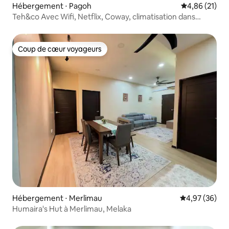
Hébergement ⋅ Pagoh
Évaluation mo
4,86 (21)
Teh&co Avec Wifi, Netflix, Coway, climatisation dans
toutes les chambres
Coup de cœur voyageurs
Coup de cœur voyageurs
Hébergement ⋅ Merlimau
Évaluation mo
4,97 (36)
Humaira's Hut à Merlimau, Melaka