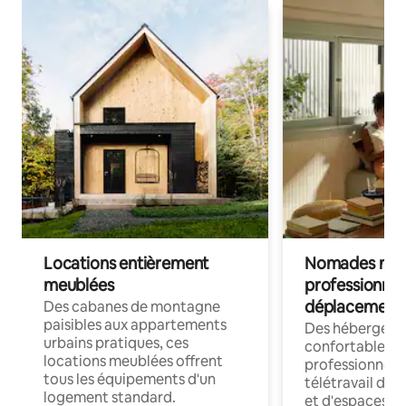
Locations entièrement
Nomades num
meublées
professionnel
déplacement
Des cabanes de montagne
paisibles aux appartements
Des hébergem
urbains pratiques, ces
confortables p
locations meublées offrent
professionnels
tous les équipements d'un
télétravail dis
logement standard.
et d'espaces de