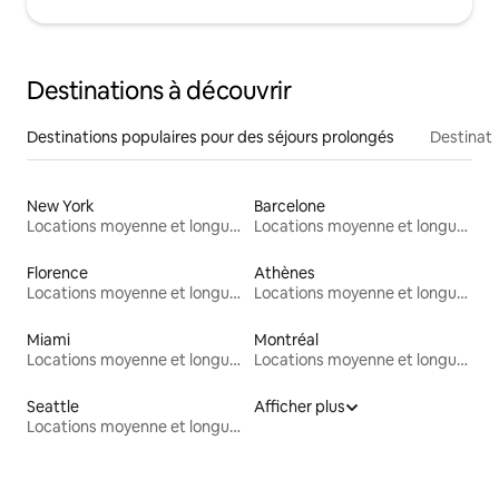
Destinations à découvrir
Destinations populaires pour des séjours prolongés
Destinati
New York
Barcelone
Locations moyenne et longue durée
Locations moyenne et longue durée
Florence
Athènes
Locations moyenne et longue durée
Locations moyenne et longue durée
Miami
Montréal
Locations moyenne et longue durée
Locations moyenne et longue durée
Seattle
Afficher plus
Locations moyenne et longue durée