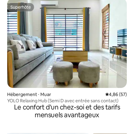
Superhôte
Superhôte
Hébergement ⋅ Muar
Évaluation mo
4,86 (57)
YOLO Relaxing Hub (Semi D avec entrée sans contact)
Le confort d'un chez-soi et des tarifs
mensuels avantageux