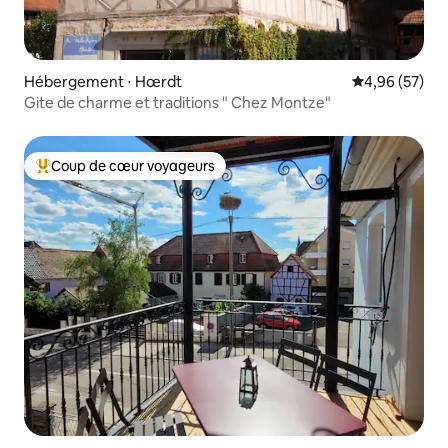
Hébergement ⋅ Hœrdt
Évaluation mo
4,96 (57)
Gite de charme et traditions " Chez Montze"
Coup de cœur voyageurs
Coups de cœur voyageurs les plus appréciés