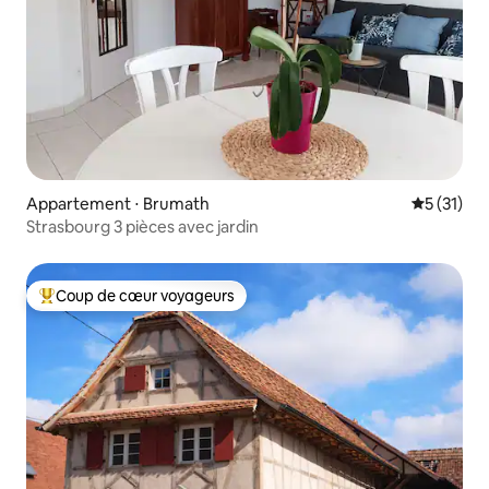
Appartement ⋅ Brumath
Évaluation
5 (31)
Strasbourg 3 pièces avec jardin
Coup de cœur voyageurs
Coups de cœur voyageurs les plus appréciés