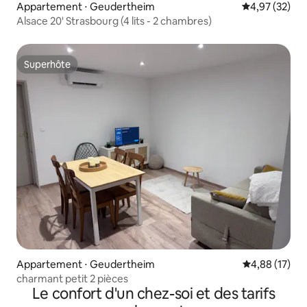
Appartement ⋅ Geudertheim
Évaluation mo
4,97 (32)
Alsace 20' Strasbourg (4 lits - 2 chambres)
Superhôte
Superhôte
Appartement ⋅ Geudertheim
Évaluation mo
4,88 (17)
charmant petit 2 pièces
Le confort d'un chez-soi et des tarifs