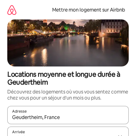
Aller
directement
Mettre mon logement sur Airbnb
au
contenu
Locations moyenne et longue durée à
Geudertheim
Découvrez des logements où vous vous sentez comme
chez vous pour un séjour d'un mois ou plus.
Adresse
Lorsque les résultats s'affichent, utilisez les flèches vers le hau
Arrivée