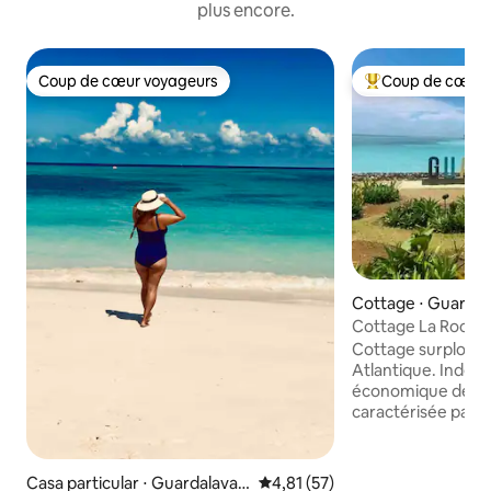
plus encore.
Coup de cœur voyageurs
Coup de cœur 
Coup de cœur voyageurs
Coups de cœur vo
Cottage ⋅ Guardal
Cottage La Roca B
Guardalavaca !
Cottage surplomb
Atlantique. Indépe
économique de Cu
caractérisée par 
nourriture et d'ea
toutes les région
vivement de prend
Casa particular ⋅ Guardalavac
Évaluation moyenne sur la base
4,81 (57)