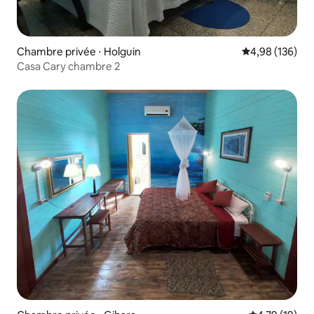
Chambre privée ⋅ Holguin
Évaluation moy
4,98 (136)
Casa Cary chambre 2