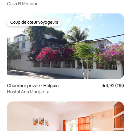
Casa El Mirador
Coup de cœur voyageurs
Coup de cœur voyageurs
Chambre privée ⋅ Holguin
Évaluation moy
4,92 (115)
Hostal Ana Margarita