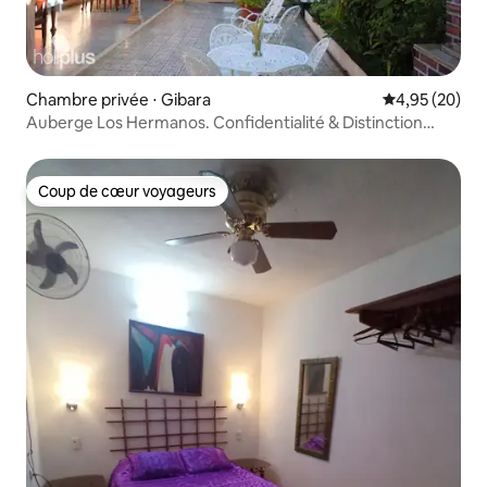
Chambre privée ⋅ Gibara
Évaluation mo
4,95 (20)
Auberge Los Hermanos. Confidentialité & Distinction
Hab#3
Coup de cœur voyageurs
Coup de cœur voyageurs