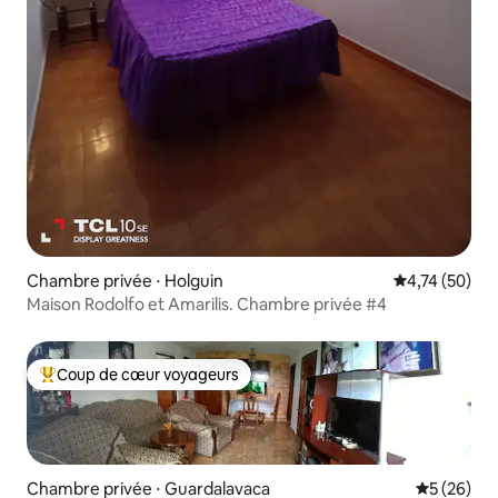
Chambre privée ⋅ Holguin
Évaluation mo
4,74 (50)
Maison Rodolfo et Amarilis. Chambre privée #4
Coup de cœur voyageurs
Coups de cœur voyageurs les plus appréciés
Chambre privée ⋅ Guardalavaca
Évaluation
5 (26)