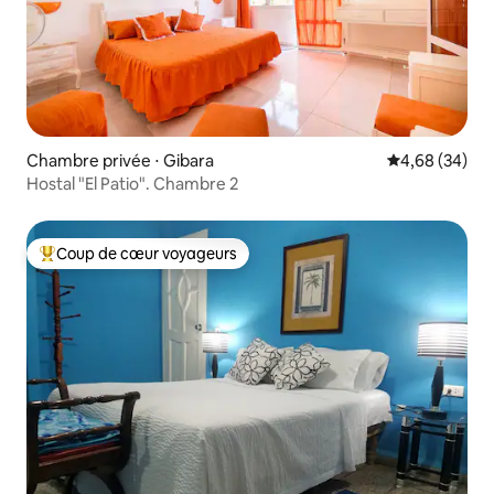
Chambre privée ⋅ Gibara
Évaluation mo
4,68 (34)
Hostal "El Patio". Chambre 2
Coup de cœur voyageurs
Coups de cœur voyageurs les plus appréciés