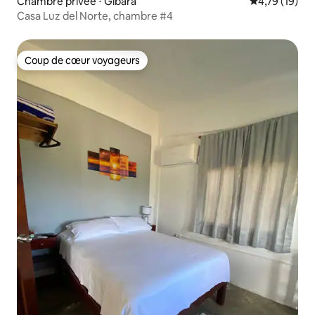
Chambre privée ⋅ Gibara
Évaluation mo
4,79 (19)
Casa Luz del Norte, chambre #4
Coup de cœur voyageurs
Coup de cœur voyageurs