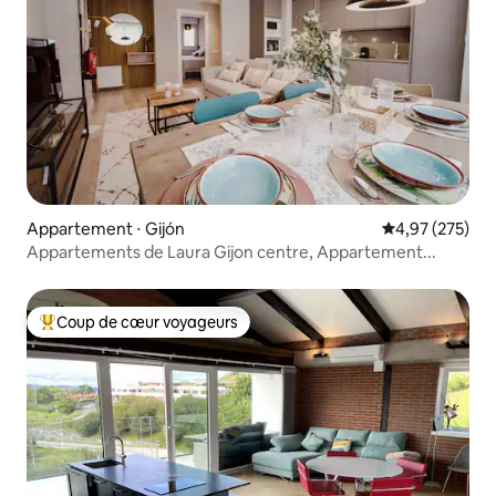
Appartement ⋅ Gijón
Évaluation moy
4,97 (275)
Appartements de Laura Gijon centre, Appartement...
Coup de cœur voyageurs
Coups de cœur voyageurs les plus appréciés