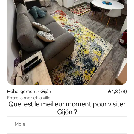
Hébergement ⋅ Gijón
Évaluation m
4,8 (79)
Entre la mer et la ville
Quel est le meilleur moment pour visiter
Gijón ?
Mois