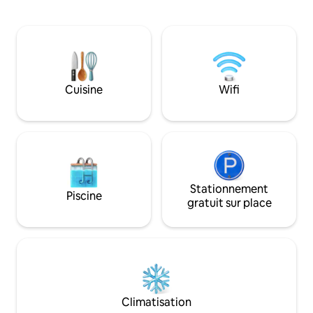
d'un salon spacieux et d'une cuisine
La plage de San Lo
entièrement équipée, de deux terrasses
150 mètres. Il disp
(toutes deux avec vue sur la mer), d'une
proximité, à 50 mètr
salle de bains complète, d'un espace
appartient à un p
détente et d'une très grande chambre
qui dispose d'un 
avec baignoire intégrée et une vue
salle de sport. La p
imprenable sur la mer. LamiCasina est
port de plaisance 
Cuisine
Wifi
dans un cadre naturel exceptionnel. Mer
et montagne.
Stationnement
Piscine
gratuit sur place
Climatisation