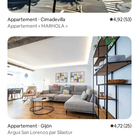
Appartement ⋅ Cimadevilla
Évaluation mo
4,92 (53)
Appartement « MARHOLA »
Appartement ⋅ Gijón
Évaluation mo
4,72 (25)
Argus San Lorenzo par Silastur