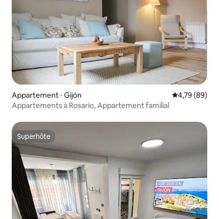
Appartement ⋅ Gijón
Évaluation mo
4,79 (89)
Appartements à Rosario, Appartement familial
Superhôte
Superhôte