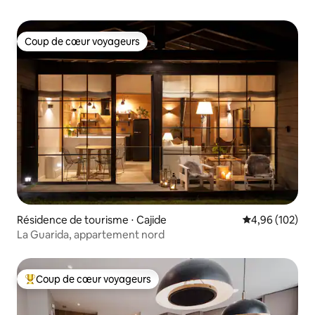
Coup de cœur voyageurs
Coup de cœur voyageurs
Résidence de tourisme ⋅ Cajide
Évaluation moy
4,96 (102)
La Guarida, appartement nord
Coup de cœur voyageurs
Coups de cœur voyageurs les plus appréciés