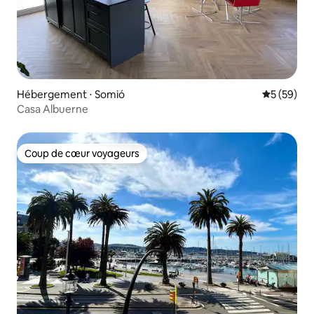
Hébergement ⋅ Somió
Évaluation
5 (59)
Casa Albuerne
Coup de cœur voyageurs
Coup de cœur voyageurs