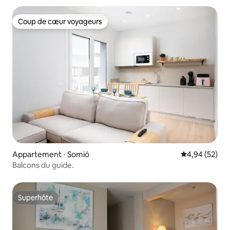
Coup de cœur voyageurs
Coup de cœur voyageurs
Appartement ⋅ Somió
Évaluation mo
4,94 (52)
Balcons du guide.
Superhôte
Superhôte