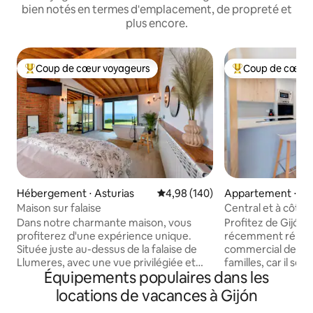
bien notés en termes d'emplacement, de propreté et
plus encore.
Coup de cœur voyageurs
Coup de cœur 
Coups de cœur voyageurs les plus appréciés
Coups de cœur vo
Hébergement ⋅ Asturias
Évaluation moyenne sur la base 
4,98 (140)
Appartement ⋅ Gi
Maison sur falaise
Central et à côté d
plage
Dans notre charmante maison, vous
Profitez de Gijón 
profiterez d'une expérience unique.
récemment rénové
Située juste au-dessus de la falaise de
commercial de la vi
Llumeres, avec une vue privilégiée et
familles, car il se
Équipements populaires dans les
directe sur le Faro Peñas, lieu de grand
chambres : deux d
intérêt et de demande dans la
et de deux salles 
locations de vacances à Gijón
Principauté des Asturies. Il se compose
(dont une dans la 