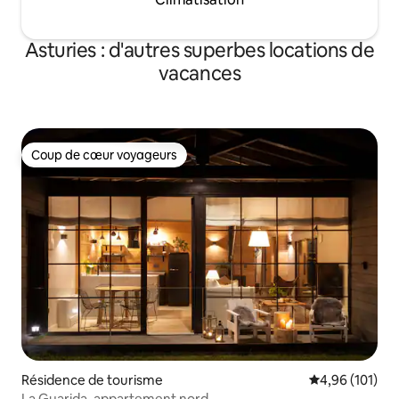
Asturies : d'autres superbes locations de
vacances
Coup de cœur voyageurs
Coup de cœur voyageurs
Résidence de tourisme
Évaluation moy
4,96 (101)
La Guarida, appartement nord