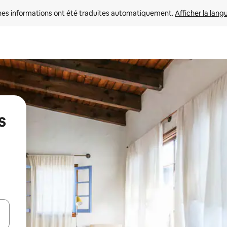
nes informations ont été traduites automatiquement. 
Afficher la lang
s
hes vers le haut et vers le bas pour les parcourir ou en appuyant et en fai