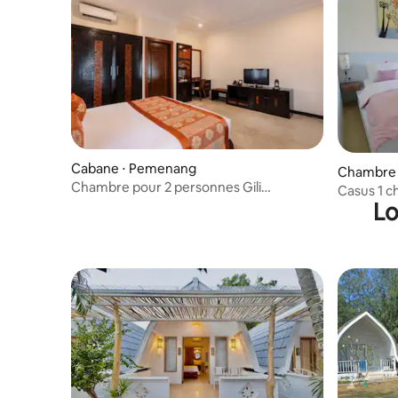
Cabane ⋅ Pemenang
Chambre 
Chambre pour 2 personnes Gili
Casus 1 c
Trawangan Lombok
Lo
trawanga