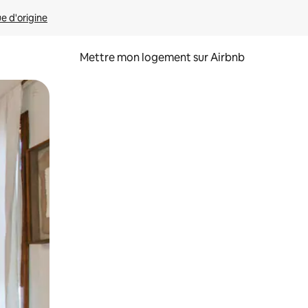
ue d'origine
Mettre mon logement sur Airbnb
sant glisser.