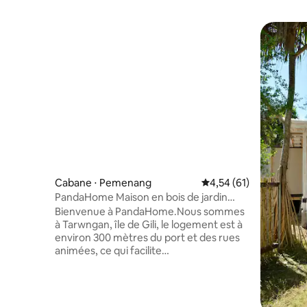
Cabane ⋅ Pemenang
Évaluation moyenne su
4,54 (61)
PandaHome Maison en bois de jardin
pour couple
Bienvenue à PandaHome.Nous sommes
à Tarwngan, île de Gili, le logement est à
environ 300 mètres du port et des rues
animées, ce qui facilite
l'enregistrement.Près de l'hébergement
chez l'habitant, il y a un grand océan azur
et une plage de sable blanc, le bleu azur
peut être vu en 5 minutes à pied de la