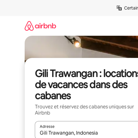
Aller
Certai
directement
au
contenu
Gili Trawangan : location
de vacances dans des
cabanes
Trouvez et réservez des cabanes uniques sur
Airbnb
Adresse
Lorsque les résultats s'affichent, utilisez les flèc