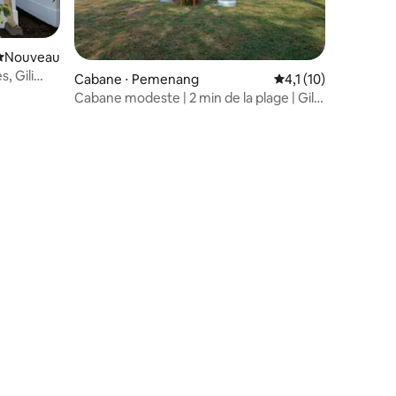
Nouvel hébergement
Nouveau
, Gili
entaires : 4,2 sur 5
Cabane ⋅ Pemenang
Évaluation moyenne 
4,1 (10)
Cabane modeste | 2 min de la plage | Gili
Meno Heaven A