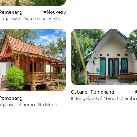
 Pemenang
Nouvel hébergement
Nouveau
ngalow 2 – Salle de bains Sky,
Cabane ⋅ Pemenang
 Pemenang
II Bungalow Gili Meno 1 chambr
2 personnes
galow 1 chambre Gili Meno