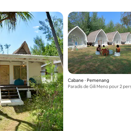
Cabane ⋅ Pemenang
Paradis de Gili Meno pour 2 per
près de la plage