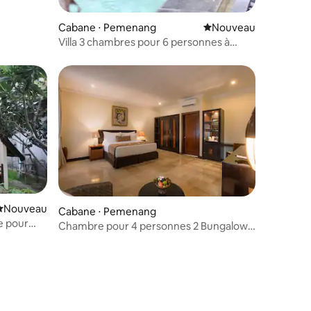
Cabane ⋅ Pemenang
Nouvel hébergement
Nouveau
Villa 3 chambres pour 6 personnes à
Dolce Gili Trawangan Lombok
Nouvel hébergement
Nouveau
Cabane ⋅ Pemenang
e pour
Chambre pour 4 personnes 2 Bungalow
Gili Trawangan