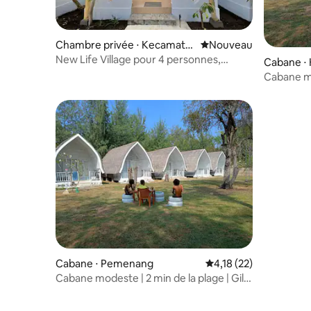
Chambre privée ⋅ Kecamata
Nouvel hébergement
Nouveau
n Pemenang
New Life Village pour 4 personnes,
Cabane ⋅
2 pièces
g
Cabane mod
Meno He
Cabane ⋅ Pemenang
Évaluation moyenne su
4,18 (22)
Cabane modeste | 2 min de la plage | Gili
Meno Heaven B