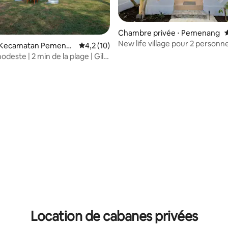
Chambre privée ⋅ Pemenang
New life village pour 2 personnes
 Kecamatan Pemenan
Évaluation moyenne sur la base de 10 comm
4,2 (10)
Trawangan
este | 2 min de la plage | Gili
aven C
r la base de 22 commentaires : 4,18 sur 5
Location de cabanes privées