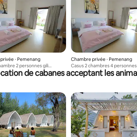
privée ⋅ Pemenang
Chambre privée ⋅ Pemenang
hambre 2 personnes gili
Casus 2 chambres 4 personnes g
cation de cabanes acceptant les anim
n nord de lombok
trawangan nord de lombok