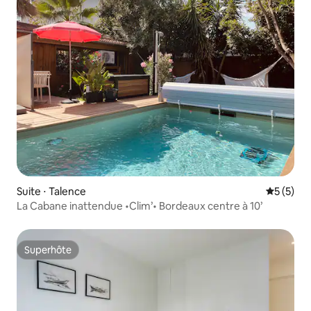
Suite ⋅ Talence
Évaluatio
5 (5)
La Cabane inattendue •Clim’• Bordeaux centre à 10’
Superhôte
Superhôte