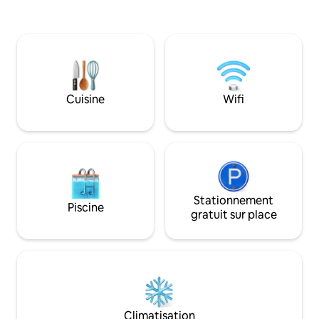
son, s.d'eau avec
piscine et Jacuzzi. Nouveauté cette
extérieure chaude ! Terrasse couv
année pour vos soirées Chill le Brasero
30m2 côté sud, tab
🔥 En hiver vous pourrez profiter du
des bambous !!
jacuzzi toujours a température de 37 °.
Un parking privé est à votre disposition .
Au plaisir de vous accueillir chez nous.
Cuisine
Wifi
Stationnement
Piscine
gratuit sur place
Climatisation