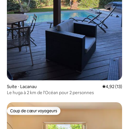
Suite ⋅ Lacanau
Évaluation mo
4,92 (13)
Le huga à 2 km de l'Océan pour 2 personnes
Coup de cœur voyageurs
Coup de cœur voyageurs