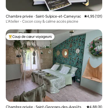
Chambre privée ⋅ Saint-Sulpice-et-Cameyrac
Évaluation moy
4,95 (131)
L'Atelier - Cocon cosy & calme accès piscine
Coup de cœur voyageurs
Coups de cœur voyageurs les plus appréciés
Chambre privée ⋅ Saint-Georges-des-Agoûts
Évaluation m
4,88 (8)