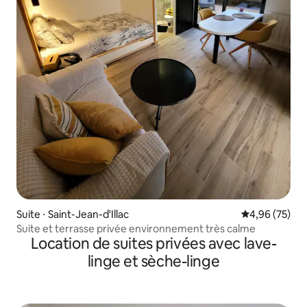
Suite ⋅ Saint-Jean-d'Illac
Évaluation mo
4,96 (75)
Suite et terrasse privée environnement très calme
Location de suites privées avec lave-
linge et sèche-linge