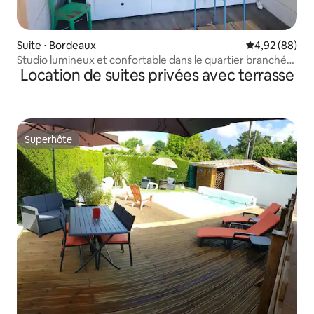
Suite ⋅ Bordeaux
Évaluation mo
4,92 (88)
Studio lumineux et confortable dans le quartier branché
Location de suites privées avec terrasse
des Chartrons (climatisation)
Superhôte
Superhôte