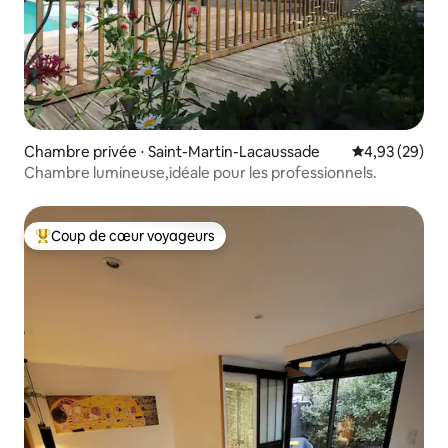
Chambre privée ⋅ Saint-Martin-Lacaussade
Évaluation mo
4,93 (29)
Chambre lumineuse,idéale pour les professionnels.
Coup de cœur voyageurs
Coups de cœur voyageurs les plus appréciés