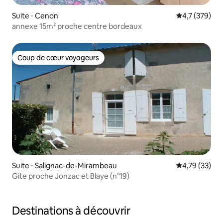
Suite ⋅ Cenon
Évaluation mo
4,7 (379)
annexe 15m² proche centre bordeaux
Coup de cœur voyageurs
Coup de cœur voyageurs
Suite ⋅ Salignac-de-Mirambeau
Évaluation mo
4,79 (33)
Gite proche Jonzac et Blaye (n°19)
Destinations à découvrir