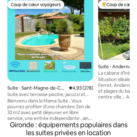
Coup de cœur voyageurs
Coup de cœur 
Coup de cœur voyageurs
Coups de cœur vo
Suite ⋅ Andernos-l
La cabane d’Irène 
plages du Betey
Situation idéale e
Ferret. Andernos 
Suite ⋅ Saint-Magne-de-Cas
Évaluation moyenne sur la base 
4,93 (278)
et plages du bassin
tillon
Suite avec terrasse piscine, jacuzzi et
centre ville... Accè
brasero
Bienvenu dans la Mama Suite , Vous
Biocoop et boulan
pourrez profiter d'une chambre Zen de
océanes 15km T2 situé dans la
32 m2 avec petit déjeuner en libre
dépendance de no
service, une entrée indépendante , ainsi
entourée de végétatio
Gironde : équipements populaires dans
que l'espace extérieur qui vous est
chambre en mezzanine : Pet
exclusivement dédié et non partagé :
les suites privées en location
équipée, coin repa
Coin salon, hamac, cuisine, coin repas,