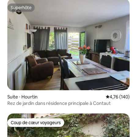
Superhôte
Superhôte
Suite ⋅ Hourtin
Évaluation moy
4,76 (140)
Rez de jardin dans résidence principale à Contaut
Coup de cœur voyageurs
Coup de cœur voyageurs