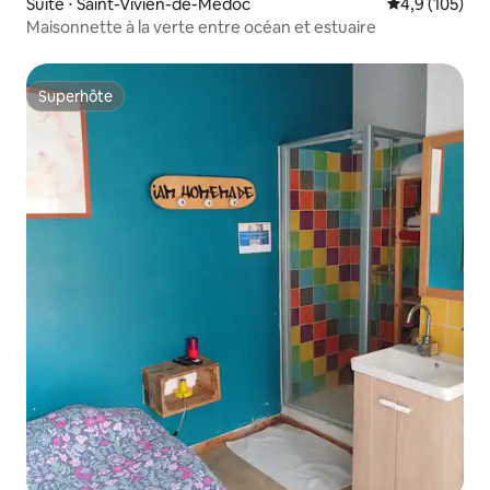
Suite ⋅ Saint-Vivien-de-Médoc
Évaluation mo
4,9 (105)
Maisonnette à la verte entre océan et estuaire
Superhôte
Superhôte