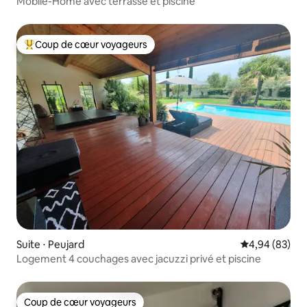
Mobile-Home avec terrasse et piscine
Coup de cœur voyageurs
Coups de cœur voyageurs les plus appréciés
Suite ⋅ Peujard
Évaluation mo
4,94 (83)
Logement 4 couchages avec jacuzzi privé et piscine
Coup de cœur voyageurs