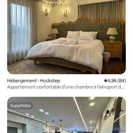
Hébergement ⋅ Huckstep
Évaluation mo
4,96 (84)
Appartement confortable d'une chambre à l'aéroport du
Caire
Superhôte
Superhôte