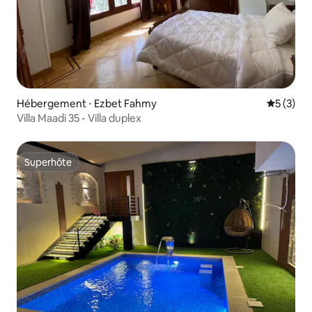
Hébergement ⋅ Ezbet Fahmy
Évaluatio
5 (3)
Villa Maadi 35 - Villa duplex
Superhôte
Superhôte