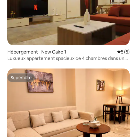
Hébergement ⋅ New Cairo 1
Évaluatio
5 (5)
Luxueux appartement spacieux de 4 chambres dans une
villa privée
Superhôte
Superhôte