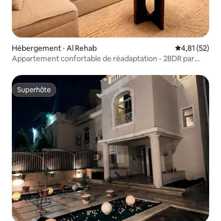
Hébergement ⋅ Al Rehab
Évaluation mo
4,81 (52)
Appartement confortable de réadaptation - 2BDR par
Landmark Stays
Superhôte
Superhôte