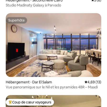
Hébergement ⋅ Second New Cairo
Évaluatio
5 (6)
Studio Madinaty Galaxy à Parvado
Superhôte
Superhôte
Hébergement ⋅ Dar El Salam
Évaluation mo
4,69 (13)
Vue panoramique sur le Nil et les pyramides 4BR – Maadi
Coup de cœur voyageurs
Coups de cœur voyageurs les plus appréciés