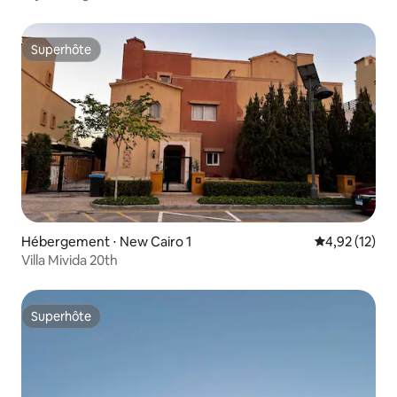
Superhôte
Superhôte
Hébergement ⋅ New Cairo 1
Évaluation mo
4,92 (12)
Villa Mivida 20th
Superhôte
Superhôte