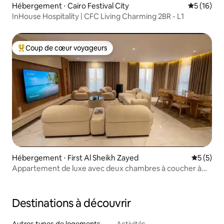
Hébergement ⋅ Cairo Festival City
Évaluation
5 (16)
InHouse Hospitality | CFC Living Charming 2BR - L1
Coup de cœur voyageurs
Coups de cœur voyageurs les plus appréciés
Hébergement ⋅ First Al Sheikh Zayed
Évaluatio
5 (5)
Appartement de luxe avec deux chambres à coucher à
Sheikh Zayed Arkan Plaza
Destinations à découvrir