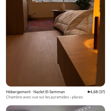
Hébergement ⋅ Nazlet El-Semman
Évaluation mo
4,68 (37)
Chambre avec vue sur les pyramides • places