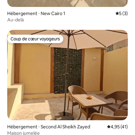
Hébergement ⋅ New Cairo 1
Évaluatio
5 (3)
Au-delà
Coup de cœur voyageurs
Coup de cœur voyageurs
Hébergement ⋅ Second Al Sheikh Zayed
Évaluation mo
4,95 (41)
Maison jumelée