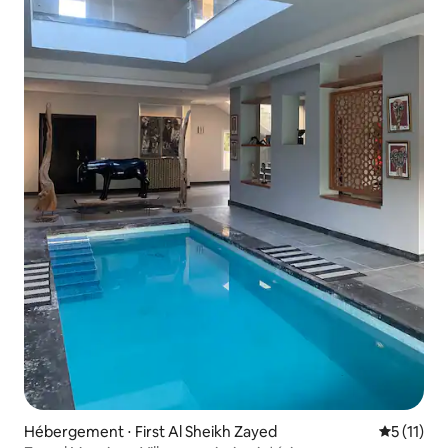
Hébergement ⋅ First Al Sheikh Zayed
Évaluatio
5 (11)