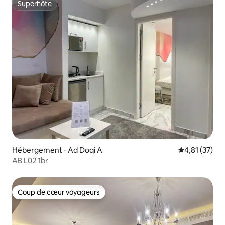
Superhôte
Superhôte
Hébergement ⋅ Ad Doqi A
Évaluation mo
4,81 (37)
AB L02 1br
Coup de cœur voyageurs
Coup de cœur voyageurs