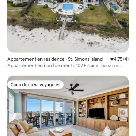
Appartement en résidence ⋅ St. Simons Island
Évaluation m
4,75 (4)
Appartement en bord de mer ! #102 Piscine, jacuzzi et
tennis
Coup de cœur voyageurs
Coup de cœur voyageurs