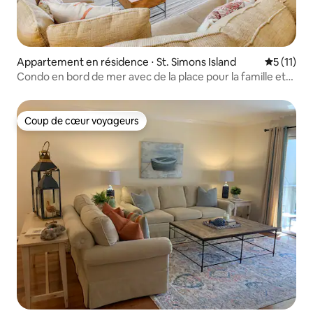
Appartement en résidence ⋅ St. Simons Island
Évaluatio
5 (11)
Condo en bord de mer avec de la place pour la famille et
les amis !
Coup de cœur voyageurs
Coup de cœur voyageurs