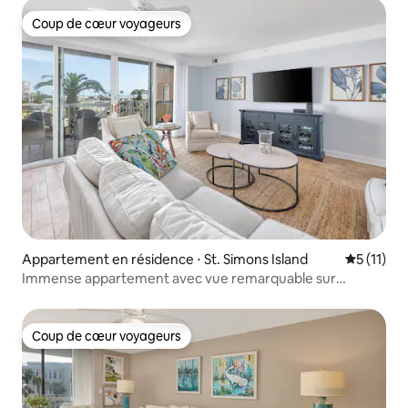
Coup de cœur voyageurs
Coup de cœur voyageurs
Appartement en résidence ⋅ St. Simons Island
Évaluatio
5 (11)
Immense appartement avec vue remarquable sur
l'océan !
Coup de cœur voyageurs
Coup de cœur voyageurs