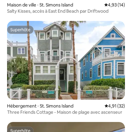
Maison de ville ⋅ St. Simons Island
Évaluation mo
4,93 (14)
Salty Kisses, accès à East End Beach par Driftwood
Superhôte
Superhôte
Hébergement ⋅ St. Simons Island
Évaluation mo
4,91 (32)
Three Friends Cottage - Maison de plage avec ascenseur
Superhôte