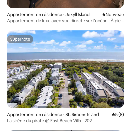
Appartement en résidence ⋅ Jekyll Island
Nouvel hébe
Nouveau
Appartement de luxe avec vue directe sur l'océan | À pied
de Driftwood
Superhôte
Superhôte
Appartement en résidence ⋅ St. Simons Island
Évaluatio
5 (8)
La sirène du pirate @ East Beach Villa - 202