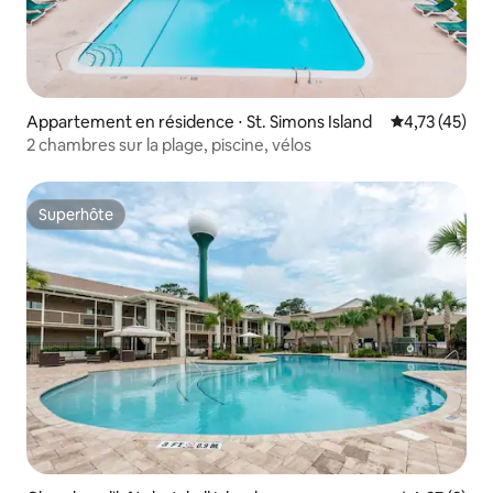
Appartement en résidence ⋅ St. Simons Island
Évaluation mo
4,73 (45)
2 chambres sur la plage, piscine, vélos
Superhôte
Superhôte