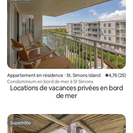
Superhôte
Appartement en résidence ⋅ St. Simons Island
Évaluation mo
4,76 (25)
Condominium en bord de mer à St Simons
Locations de vacances privées en bord
de mer
Superhôte
Superhôte