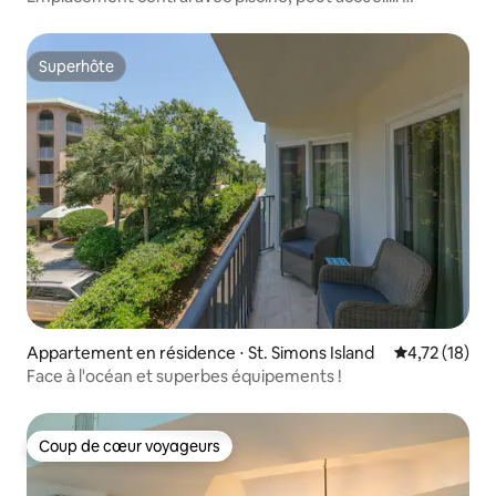
10 personnes
Superhôte
Superhôte
Appartement en résidence ⋅ St. Simons Island
Évaluation mo
4,72 (18)
Face à l'océan et superbes équipements !
Coup de cœur voyageurs
Coup de cœur voyageurs