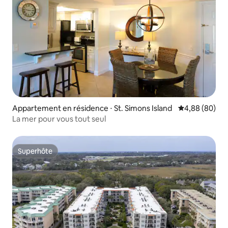
Appartement en résidence ⋅ St. Simons Island
Évaluation mo
4,88 (80)
La mer pour vous tout seul
Superhôte
Superhôte