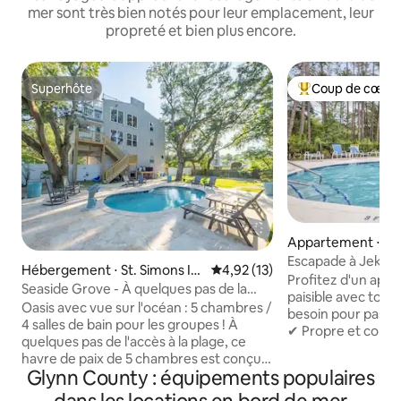
mer sont très bien notés pour leur emplacement, leur
propreté et bien plus encore.
Superhôte
Coup de cœur 
Superhôte
Coups de cœur vo
Appartement ⋅ Jeky
Escapade à Jekyll Island Ap
Hébergement ⋅ St. Simons Isl
Évaluation moyenne sur la base
4,92 (13)
moderne de 3 cham
Profitez d'un app
and
Seaside Grove - À quelques pas de la
Superhost
paisible avec tout
plage ! Piscine 5B/4B 12-15
Oasis avec vue sur l'océan : 5 chambres /
besoin pour passer
4 salles de bain pour les groupes ! À
✔ Propre et confo
quelques pas de l'accès à la plage, ce
entièrement équi
havre de paix de 5 chambres est conçu
et accessible à pi
Glynn County : équipements populaires
pour les groupes de 15 personnes
commerces, restau
(12 adultes maximum). Détendez-vous
Parfait pour les pr