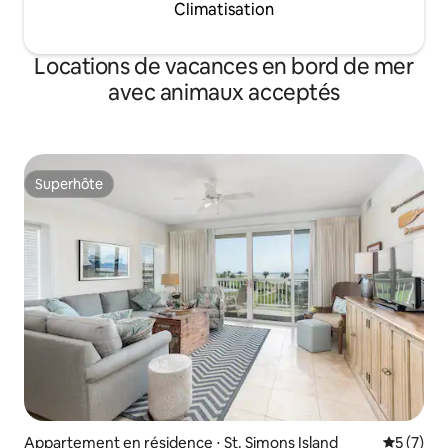
Climatisation
Locations de vacances en bord de mer
avec animaux acceptés
Superhôte
Superhôte
Appartement en résidence ⋅ St. Simons Island
Évaluatio
5 (7)