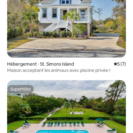
Hébergement ⋅ St. Simons Island
Évaluatio
5 (7)
Maison acceptant les animaux avec piscine privée !
Superhôte
Superhôte