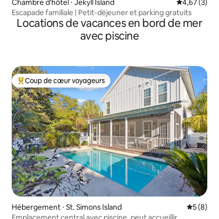
Chambre d'hôtel ⋅ Jekyll Island
Évaluation m
4,67 (3)
Escapade familiale | Petit-déjeuner et parking gratuits
Locations de vacances en bord de mer
avec piscine
Coup de cœur voyageurs
Coups de cœur voyageurs les plus appréciés
Hébergement ⋅ St. Simons Island
Évaluatio
5 (8)
Emplacement central avec piscine, peut accueillir