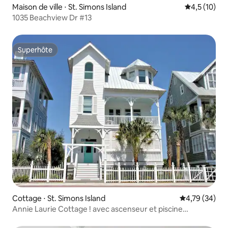
Maison de ville ⋅ St. Simons Island
Évaluation m
4,5 (10)
1035 Beachview Dr #13
Superhôte
Superhôte
Cottage ⋅ St. Simons Island
Évaluation mo
4,79 (34)
Annie Laurie Cottage ! avec ascenseur et piscine
chauffée