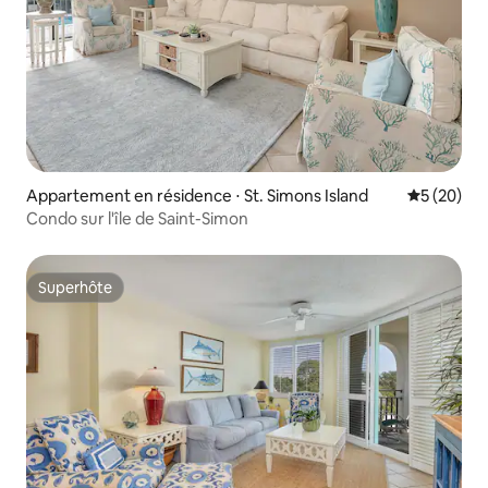
Appartement en résidence ⋅ St. Simons Island
Évaluation
5 (20)
Condo sur l'île de Saint-Simon
Superhôte
Superhôte