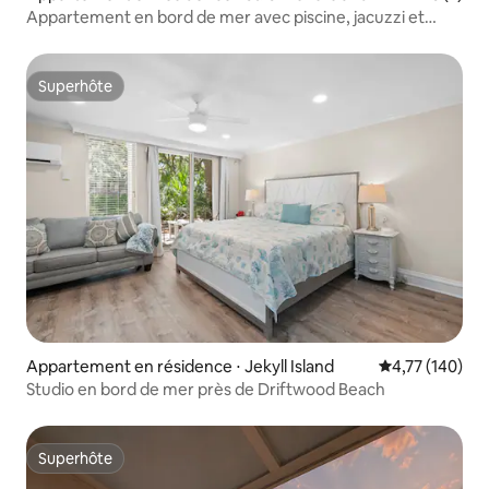
Appartement en bord de mer avec piscine, jacuzzi et
accès à la plage
Superhôte
Superhôte
Appartement en résidence ⋅ Jekyll Island
Évaluation moy
4,77 (140)
Studio en bord de mer près de Driftwood Beach
Superhôte
Superhôte