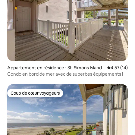
Appartement en résidence ⋅ St. Simons Island
Évaluation mo
4,57 (14)
Condo en bord de mer avec de superbes équipements !
Coup de cœur voyageurs
Coup de cœur voyageurs