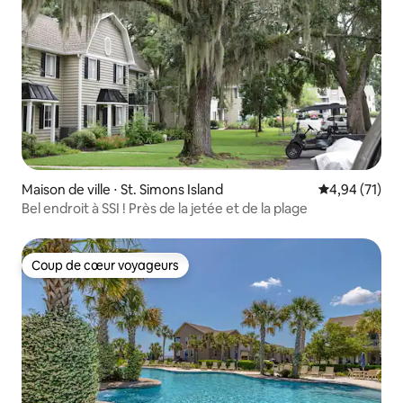
Maison de ville ⋅ St. Simons Island
Évaluation mo
4,94 (71)
Bel endroit à SSI ! Près de la jetée et de la plage
Coup de cœur voyageurs
Coup de cœur voyageurs