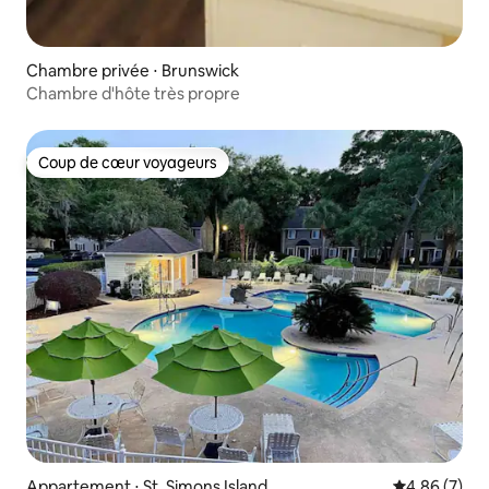
Chambre privée ⋅ Brunswick
Chambre d'hôte très propre
Coup de cœur voyageurs
Coup de cœur voyageurs
Appartement ⋅ St. Simons Island
Évaluation m
4,86 (7)