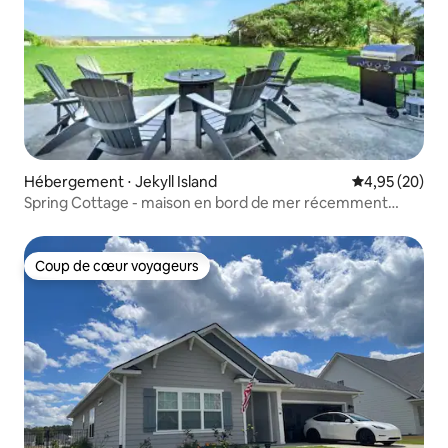
Hébergement ⋅ Jekyll Island
Évaluation mo
4,95 (20)
Spring Cottage - maison en bord de mer récemment
rénovée
Coup de cœur voyageurs
Coup de cœur voyageurs