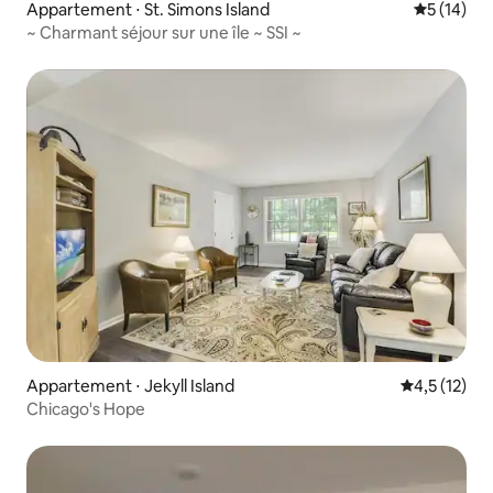
Appartement ⋅ St. Simons Island
Évaluation
5 (14)
~ Charmant séjour sur une île ~ SSI ~
Appartement ⋅ Jekyll Island
Évaluation m
4,5 (12)
Chicago's Hope