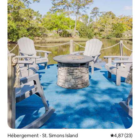
Hébergement ⋅ St. Simons Island
Évaluation mo
4,87 (23)