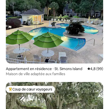
Appartement en résidence ⋅ St. Simons Island
Évaluation m
4,8 (99)
Maison de ville adaptée aux familles
Coup de cœur voyageurs
Coups de cœur voyageurs les plus appréciés