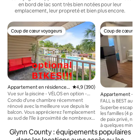
en bord de lac sont très bien notées pour leur
emplacement, leur propreté et bien plus encore.
Coup de cœur voyageurs
Coup de cœur vo
Coup de cœur voyageurs
Coup de cœur vo
Appartement en résidence ⋅
Évaluation moyenne sur la base
4,9 (390)
St. Simons Island
Vue sur la piscine - VÉLOS en option -
Appartement ⋅ Br
Walk 2 Pier Village
Condo d'une chambre récemment
FALL is BEST au NE
rénové avec la meilleure vue depuis le
FAITES DE GROSS
Superbe escapade 
balcon. Vous apprécierez l'emplacement
les familles (4 pe
au sud de l'île à proximité de nombreux
de paix privé, nich
commerces et restaurants. Vous
à quelques minutes
pouvez facilement marcher jusqu'à la
Glynn County : équipements populaires
plages de St Simons
jetée, aux boutiques et aux restaurants.
Équipements tout 