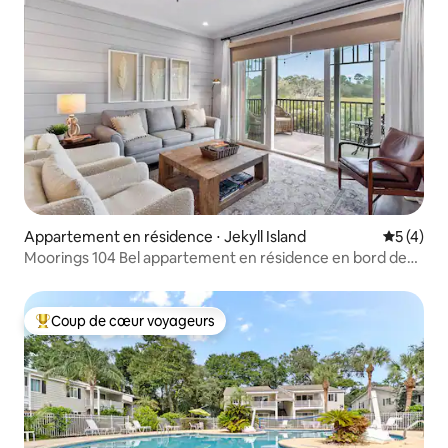
Appartement en résidence ⋅ Jekyll Island
Évaluatio
5 (4)
Moorings 104 Bel appartement en résidence en bord de
marais
Coup de cœur voyageurs
Coups de cœur voyageurs les plus appréciés