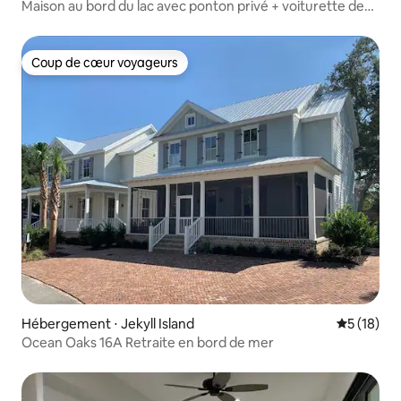
Maison au bord du lac avec ponton privé + voiturette de
golf
Coup de cœur voyageurs
Coup de cœur voyageurs
Hébergement ⋅ Jekyll Island
Évaluation
5 (18)
Ocean Oaks 16A Retraite en bord de mer