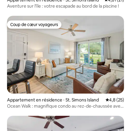
Aventure sur l'île : votre escapade au bord de la piscine !
Coup de cœur voyageurs
Coup de cœur voyageurs
Appartement en résidence ⋅ St. Simons Island
Évaluation m
4,8 (25)
Ocean Walk : magnifique condo au rez-de-chaussée avec
vue sur le lac !