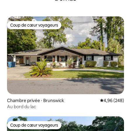
Coup de cœur voyageurs
Coup de cœur voyageurs
Chambre privée ⋅ Brunswick
Évaluation moy
4,96 (248)
Au bord du lac
Coup de cœur voyageurs
Coup de cœur voyageurs