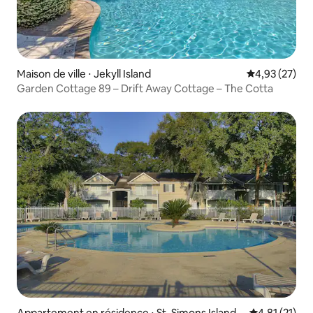
Maison de ville ⋅ Jekyll Island
Évaluation mo
4,93 (27)
Garden Cottage 89 – Drift Away Cottage – The Cotta
Appartement en résidence ⋅ St. Simons Island
Évaluation mo
4,81 (21)