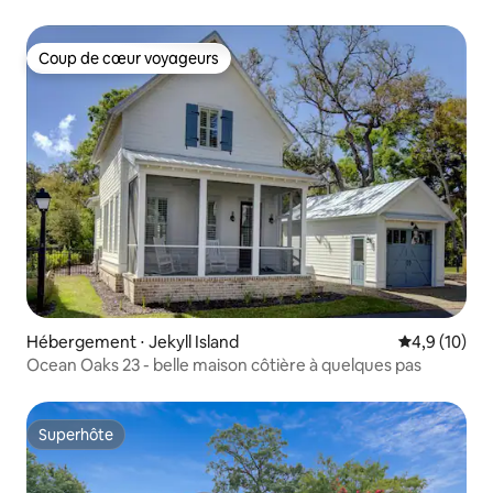
accessible à pied
Coup de cœur voyageurs
Coup de cœur voyageurs
Hébergement ⋅ Jekyll Island
Évaluation m
4,9 (10)
Ocean Oaks 23 - belle maison côtière à quelques pas
Superhôte
Superhôte