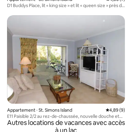
D1 Buddys Place, lit « king size » et lit « queen size » près de
la piscine !
Appartement ⋅ St. Simons Island
Évaluation m
4,89 (9)
E11 Paisible 2/2 au rez-de-chaussée, nouvelle douche et
Autres locations de vacances avec accès
nouveaux planchers
à un lac