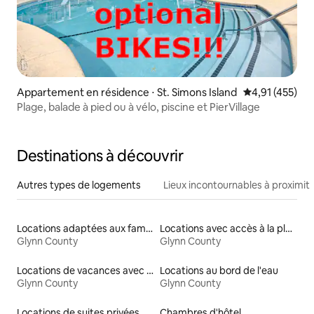
Appartement en résidence ⋅ St. Simons Island
Évaluation moy
4,91 (455)
Plage, balade à pied ou à vélo, piscine et PierVillage
Destinations à découvrir
Autres types de logements
Lieux incontournables à proximit
Locations adaptées aux familles
Locations avec accès à la plage
Glynn County
Glynn County
Locations de vacances avec piscine
Locations au bord de l'eau
Glynn County
Glynn County
Locations de suites privées
Chambres d'hôtel