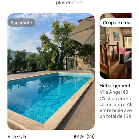
plus encore.
Superhôte
Coup de cœur vo
Superhôte
Coup de cœur vo
Hébergement ⋅ M
Villa Angel 48
C'est un endroit e
calme entre Akya
entrelacée avec la 
un total de 15 à 2
vous, un endroit in
livre, où vous po
réveiller avec les s
Villa ⋅ Ula
Évaluation moyenne sur la base
4,91 (23)