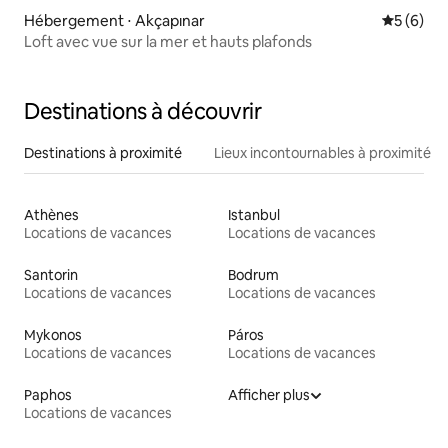
Hébergement ⋅ Akçapınar
Évaluatio
5 (6)
Loft avec vue sur la mer et hauts plafonds
Destinations à découvrir
Destinations à proximité
Lieux incontournables à proximité
Athènes
Istanbul
Locations de vacances
Locations de vacances
Santorin
Bodrum
Locations de vacances
Locations de vacances
Mykonos
Páros
Locations de vacances
Locations de vacances
Paphos
Afficher plus
Locations de vacances