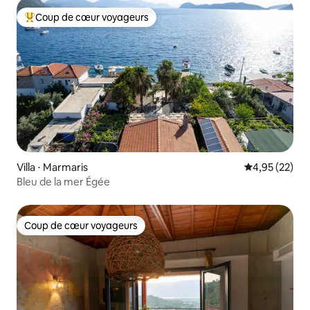
Coup de cœur voyageurs
Coups de cœur voyageurs les plus appréciés
Villa ⋅ Marmaris
Évaluation mo
4,95 (22)
Bleu de la mer Égée
Coup de cœur voyageurs
Coup de cœur voyageurs