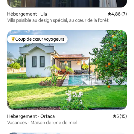
Hébergement ⋅ Ula
Évaluation m
4,86 (7)
Villa paisible au design spécial, au cœur de la forêt
Coup de cœur voyageurs
Coups de cœur voyageurs les plus appréciés
Hébergement ⋅ Ortaca
Évaluation
5 (15)
Vacances - Maison de lune de miel