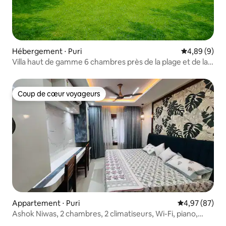
Hébergement ⋅ Puri
Évaluation m
4,89 (9)
Villa haut de gamme 6 chambres près de la plage et de la
nature
Coup de cœur voyageurs
Coup de cœur voyageurs
Appartement ⋅ Puri
Évaluation mo
4,97 (87)
Ashok Niwas, 2 chambres, 2 climatiseurs, Wi-Fi, piano,
poste de travail