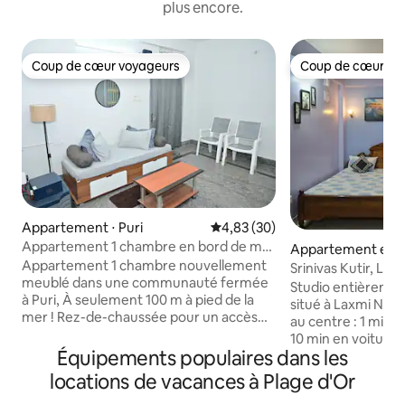
plus encore.
Coup de cœur voyageurs
Coup de cœur vo
Coup de cœur voyageurs
Coup de cœur vo
Appartement ⋅ Puri
Évaluation moyenne sur la base
4,83 (30)
Appartement 1 chambre en bord de mer
Appartement en r
| À 100 m de la mer | Près d’un temple
Appartement 1 chambre nouvellement
⋅ Puri
Srinivas Kutir, Lax
meublé dans une communauté fermée
la plage
Studio entièremen
à Puri, À seulement 100 m à pied de la
situé à Laxmi Nivas, 
mer ! Rez-de-chaussée pour un accès
au centre : 1 min à
facile accès, pas d'escaliers, ascenseur
10 min en voiture 
également disponible. Vue sur la mer
Équipements populaires dans les
Shree Jagannath, à
depuis le toit (pas depuis la chambre)
Chambre au 1er ét
locations de vacances à Plage d'Or
Climatisation, télévision connectée
Parfait pour les co
43 pouces, Wi-Fi Jio Fibre, cuisine