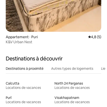
Appartement ⋅ Puri
Évaluation 
4,8 (5)
K&V Urban Nest
Destinations à découvrir
Destinations à proximité
Autres types de logements
Lie
Calcutta
North 24 Parganas
Locations de vacances
Locations de vacances
Purî
Visakhapatnam
Locations de vacances
Locations de vacances