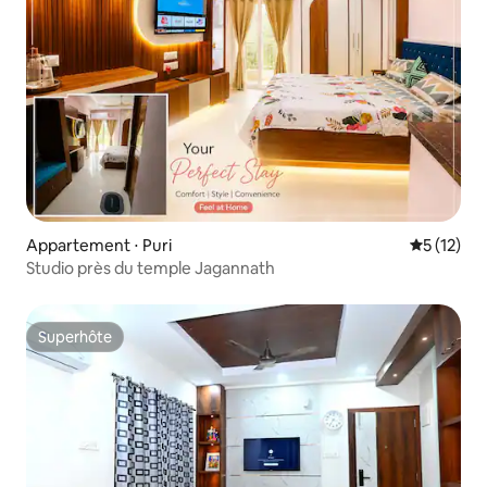
Appartement ⋅ Puri
Évaluation
5 (12)
Studio près du temple Jagannath
Superhôte
Superhôte