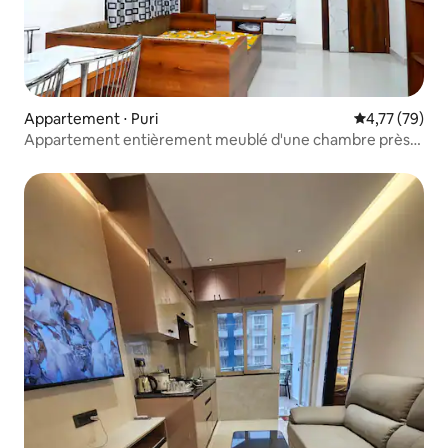
Appartement ⋅ Puri
Évaluation mo
4,77 (79)
Appartement entièrement meublé d'une chambre près
de la gare