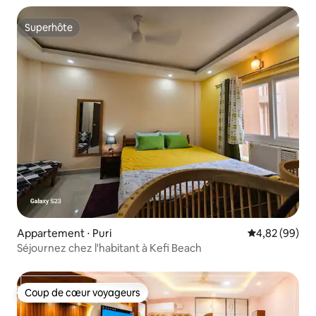
Superhôte
Superhôte
Appartement ⋅ Puri
Évaluation mo
4,82 (99)
Séjournez chez l'habitant à Kefi Beach
Coup de cœur voyageurs
Coup de cœur voyageurs