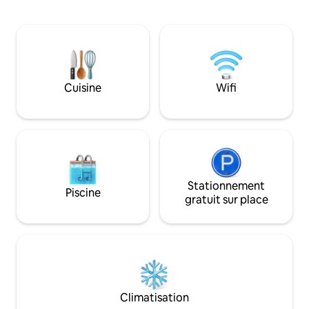
famille de 3 personnes. Cuisi
équipée avec réfrigérateur, cuisinière à
déjeuner, thé et r
gaz et ustensiles, eau chaude geyser,
climatisation, télé
alimentation de secours 24h/24, 7j/7 et
chauffe-eau, balcon. Alimentati
stationnement gratuit. Gardien sur
secours disponible 
place — transport, visites touristiques et
pas prise en charg
Darshan au temple Jagannath organisé
secours) Parking - sous réserve de
Cuisine
Wifi
sur demande. - 100 m - Plage de
disponibilité (inf
Chakrateitha Sea - À 10 min - Temple de
Location de vélos/
Jagannath - À 10 min - Gare ferroviaire
Stationnement
Piscine
gratuit sur place
Climatisation