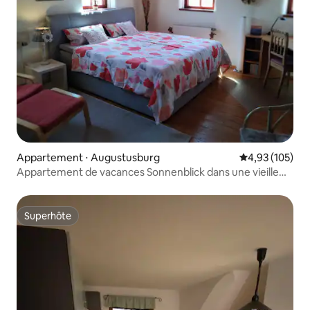
Appartement ⋅ Augustusburg
Évaluation moy
4,93 (105)
Appartement de vacances Sonnenblick dans une vieille
maison à colombages
Superhôte
Superhôte