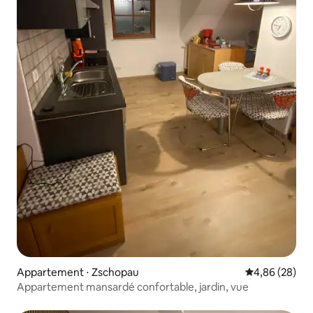
Appartement ⋅ Zschopau
Évaluation mo
4,86 (28)
Appartement mansardé confortable, jardin, vue