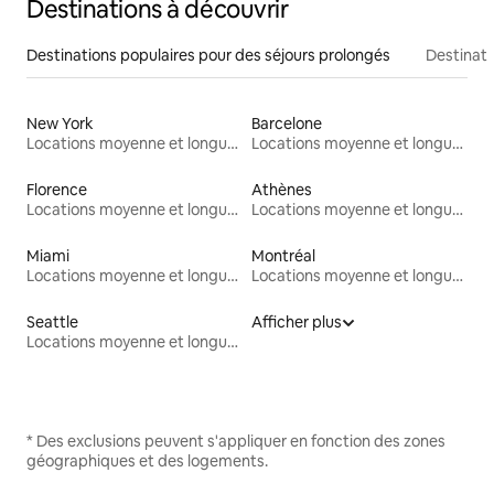
Destinations à découvrir
Destinations populaires pour des séjours prolongés
Destinati
New York
Barcelone
Locations moyenne et longue durée
Locations moyenne et longue durée
Florence
Athènes
Locations moyenne et longue durée
Locations moyenne et longue durée
Miami
Montréal
Locations moyenne et longue durée
Locations moyenne et longue durée
Seattle
Afficher plus
Locations moyenne et longue durée
* Des exclusions peuvent s'appliquer en fonction des zones
géographiques et des logements.