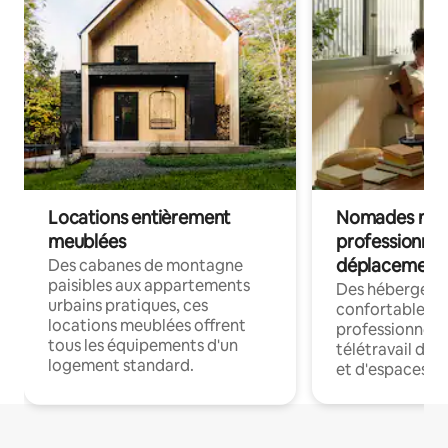
Locations entièrement
Nomades num
meublées
professionnel
déplacement
Des cabanes de montagne
paisibles aux appartements
Des hébergem
urbains pratiques, ces
confortables p
locations meublées offrent
professionnels
tous les équipements d'un
télétravail dis
logement standard.
et d'espaces de