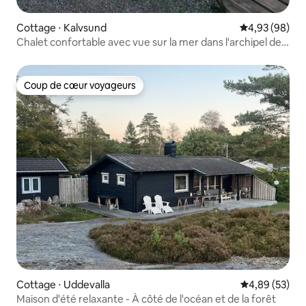
Cottage ⋅ Kalvsund
Évaluation mo
4,93 (98)
Chalet confortable avec vue sur la mer dans l'archipel de
Göteborg
Coup de cœur voyageurs
Coup de cœur voyageurs
Cottage ⋅ Uddevalla
Évaluation mo
4,89 (53)
Maison d'été relaxante - À côté de l'océan et de la forêt