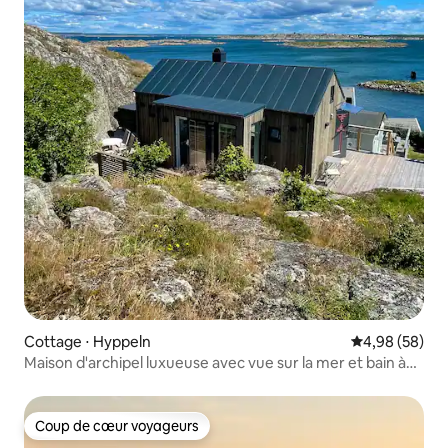
Cottage ⋅ Hyppeln
Évaluation mo
4,98 (58)
Maison d'archipel luxueuse avec vue sur la mer et bain à
remous.
Coup de cœur voyageurs
Coup de cœur voyageurs