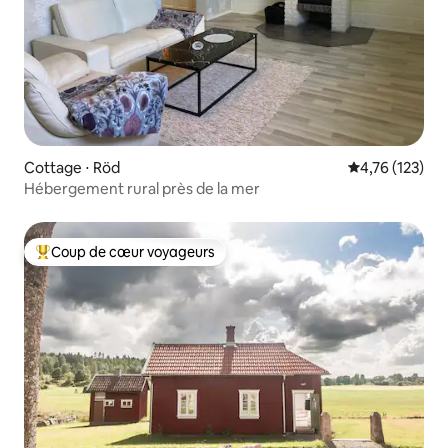
Cottage ⋅ Röd
Évaluation moy
4,76 (123)
Hébergement rural près de la mer
Coup de cœur voyageurs
Coups de cœur voyageurs les plus appréciés