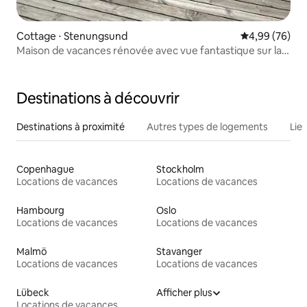
Cottage ⋅ Stenungsund
Évaluation mo
4,99 (76)
Maison de vacances rénovée avec vue fantastique sur la
mer
Destinations à découvrir
Destinations à proximité
Autres types de logements
Lie
Copenhague
Stockholm
Locations de vacances
Locations de vacances
Hambourg
Oslo
Locations de vacances
Locations de vacances
Malmö
Stavanger
Locations de vacances
Locations de vacances
Lübeck
Afficher plus
Locations de vacances