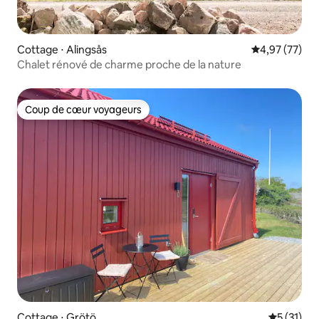
Cottage ⋅ Alingsås
Évaluation mo
4,97 (77)
Chalet rénové de charme proche de la nature
Coup de cœur voyageurs
Coup de cœur voyageurs
Cottage ⋅ Grötö
Évaluation
5 (31)