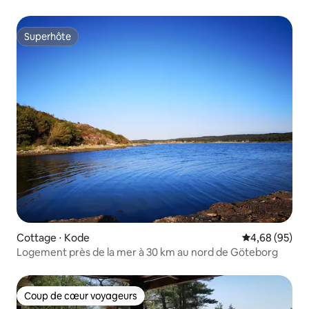
Superhôte
Superhôte
Cottage ⋅ Kode
Évaluation mo
4,68 (95)
Logement près de la mer à 30 km au nord de Göteborg
Coup de cœur voyageurs
Coup de cœur voyageurs