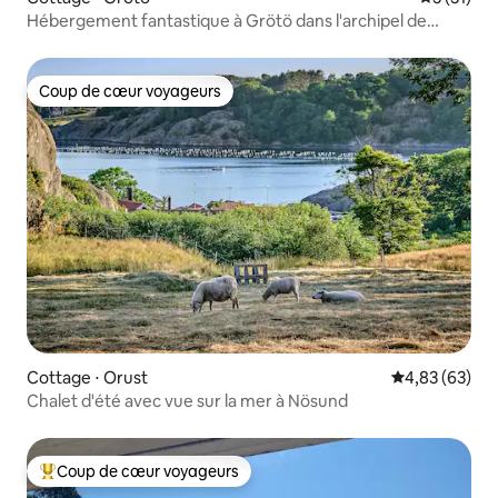
Hébergement fantastique à Grötö dans l'archipel de
Göteborg
Coup de cœur voyageurs
Coup de cœur voyageurs
Cottage ⋅ Orust
Évaluation mo
4,83 (63)
Chalet d'été avec vue sur la mer à Nösund
Coup de cœur voyageurs
Coups de cœur voyageurs les plus appréciés