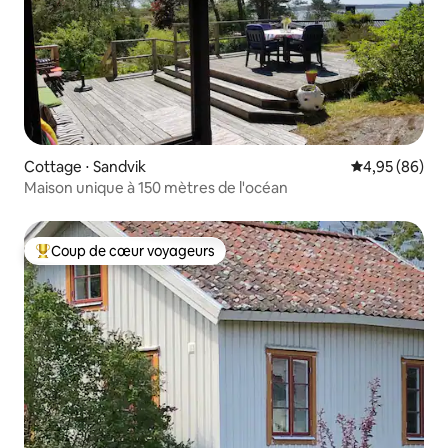
Cottage ⋅ Sandvik
Évaluation mo
4,95 (86)
Maison unique à 150 mètres de l'océan
Coup de cœur voyageurs
Coups de cœur voyageurs les plus appréciés