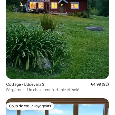
Cottage ⋅ Uddevalla S
Évaluation mo
4,99 (92)
Sörgärdet - Un chalet confortable et isolé
Coup de cœur voyageurs
Coup de cœur voyageurs