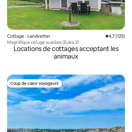
Cottage ⋅ Landvetter
Évaluation mo
4,7 (125)
Magnifique refuge suédois (Évika 2)
Locations de cottages acceptant les
animaux
Coup de cœur voyageurs
Coup de cœur voyageurs