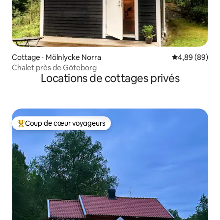
Cottage ⋅ Mölnlycke Norra
Évaluation mo
4,89 (89)
Chalet près de Göteborg
Locations de cottages privés
Coup de cœur voyageurs
Coups de cœur voyageurs les plus appréciés