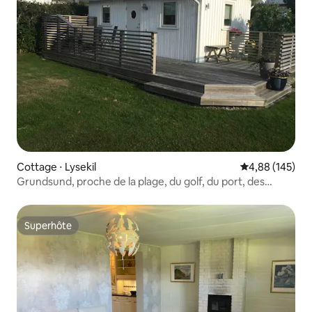
Cottage ⋅ Lysekil
Évaluation moy
4,88 (145)
Grundsund, proche de la plage, du golf, du port, des
restaurants
Superhôte
Superhôte