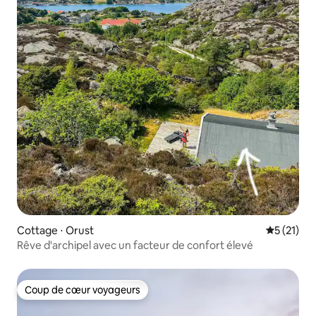
Cottage ⋅ Orust
Évaluation
5 (21)
Rêve d'archipel avec un facteur de confort élevé
Coup de cœur voyageurs
Coup de cœur voyageurs