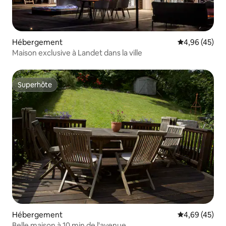
Hébergement
Évaluation mo
4,96 (45)
Maison exclusive à Landet dans la ville
Superhôte
Superhôte
Hébergement
Évaluation mo
4,69 (45)
Belle maison à 10 min de l'avenue