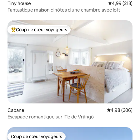
Tiny house
Évaluation moy
4,99 (213)
Fantastique maison d'hôtes d'une chambre avec loft
Coup de cœur voyageurs
Coups de cœur voyageurs les plus appréciés
Cabane
Évaluation moy
4,98 (306)
Escapade romantique sur l'île de Vrångö
Coup de cœur voyageurs
Coup de cœur voyageurs