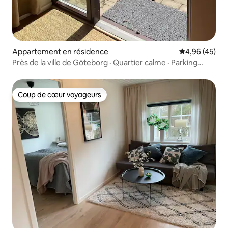
Appartement en résidence
Évaluation mo
4,96 (45)
Près de la ville de Göteborg · Quartier calme · Parking
privé
Coup de cœur voyageurs
Coup de cœur voyageurs