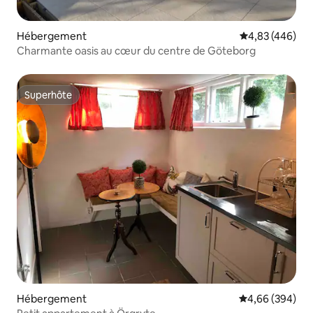
Hébergement
Évaluation moy
4,83 (446)
Charmante oasis au cœur du centre de Göteborg
Superhôte
Superhôte
Hébergement
Évaluation moy
4,66 (394)