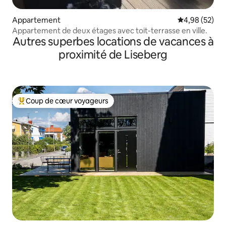
Appartement
Évaluation mo
4,98 (52)
Appartement de deux étages avec toit-terrasse en ville.
Autres superbes locations de vacances à
proximité de Liseberg
Coup de cœur voyageurs
Coups de cœur voyageurs les plus appréciés