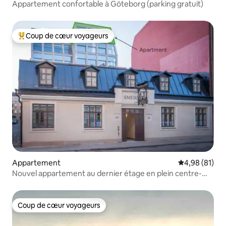
Appartement confortable à Göteborg (parking gratuit)
Coup de cœur voyageurs
Coups de cœur voyageurs les plus appréciés
Appartement
Évaluation mo
4,98 (81)
Nouvel appartement au dernier étage en plein centre-
ville
Coup de cœur voyageurs
Coup de cœur voyageurs