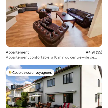
Appartement
Évaluation mo
4,91 (35)
Appartement confortable, à 10 min du centre-ville de
Göteborg
Coup de cœur voyageurs
Coups de cœur voyageurs les plus appréciés