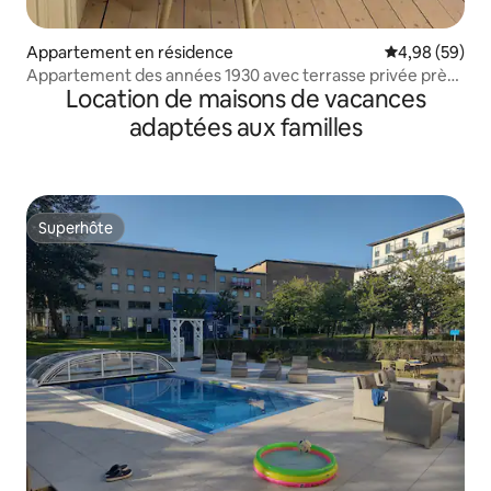
Appartement en résidence
Évaluation mo
4,98 (59)
Appartement des années 1930 avec terrasse privée près
Location de maisons de vacances
de Liseberg
adaptées aux familles
Superhôte
Superhôte