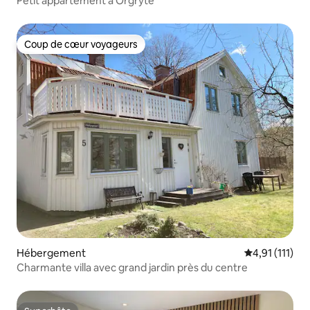
Petit appartement à Örgryte
Coup de cœur voyageurs
Coup de cœur voyageurs
Hébergement
Évaluation mo
4,91 (111)
Charmante villa avec grand jardin près du centre