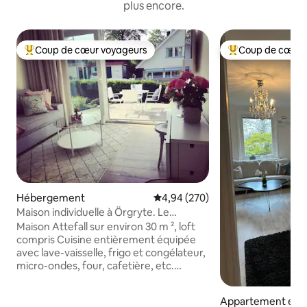
plus encore.
Coup de cœur voyageurs
Coup de cœur 
Coups de cœur voyageurs les plus appréciés
Coups de cœur vo
Hébergement
Évaluation moyenne sur la base 
4,94 (270)
Maison individuelle à Örgryte. Le
meilleur emplacement de Göteborg !
Maison Attefall sur environ 30 m ², loft
compris Cuisine entièrement équipée
avec lave-vaisselle, frigo et congélateur,
micro-ondes, four, cafetière, etc.
Pompe à chaleur à air avec
chauffage/climatisation Wi-Fi 100/100
Appartement en r
mbit. Télévision connectée, Apple TV et