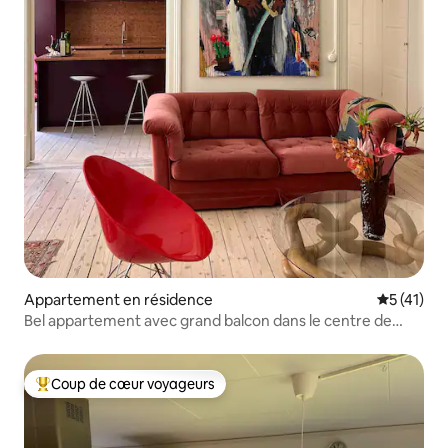
Appartement en résidence
Évaluation
5 (41)
Bel appartement avec grand balcon dans le centre de
Göteborg
Coup de cœur voyageurs
Coups de cœur voyageurs les plus appréciés