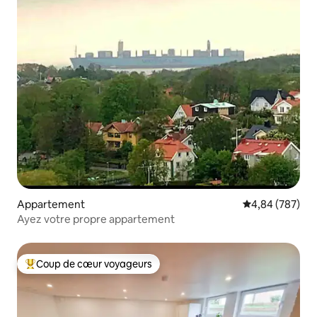
Appartement
Évaluation moy
4,84 (787)
Ayez votre propre appartement
Coup de cœur voyageurs
Coups de cœur voyageurs les plus appréciés