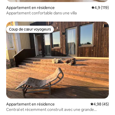
Appartement en résidence
Évaluation mo
4,9 (119)
Appartement confortable dans une villa
Coup de cœur voyageurs
Coup de cœur voyageurs
Appartement en résidence
Évaluation mo
4,98 (45)
Central et récemment construit avec une grande
terrasse