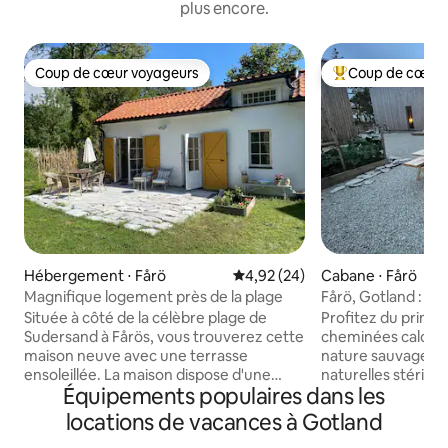
plus encore.
Coup de cœur voyageurs
Coup de cœur 
Coup de cœur voyageurs
Coups de cœur vo
Hébergement ⋅ Fårö
Évaluation moyenne sur la base
4,92 (24)
Cabane ⋅ Fårö
Magnifique logement près de la plage
Fårö, Gotland : pr
milieu des rochers
Située à côté de la célèbre plage de
Profitez du print
magnifique
Sudersand à Fårös, vous trouverez cette
cheminées calcair
maison neuve avec une terrasse
nature sauvage et
ensoleillée. La maison dispose d'une
naturelles stériles
Équipements populaires dans les
chambre confortable avec un lit de 160,
départ pour de bel
d'une mezzanine avec deux lits de 90,
randonnées sur Får
locations de vacances à Gotland
d'une cuisine entièrement équipée et
temps. Digerhuvu