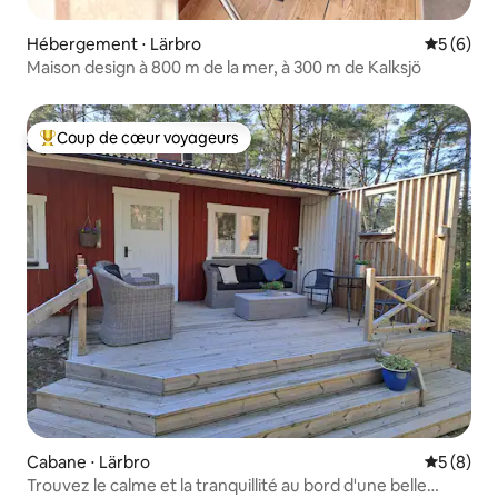
Hébergement ⋅ Lärbro
Évaluatio
5 (6)
Maison design à 800 m de la mer, à 300 m de Kalksjö
Coup de cœur voyageurs
Coups de cœur voyageurs les plus appréciés
Cabane ⋅ Lärbro
Évaluatio
5 (8)
Trouvez le calme et la tranquillité au bord d'une belle