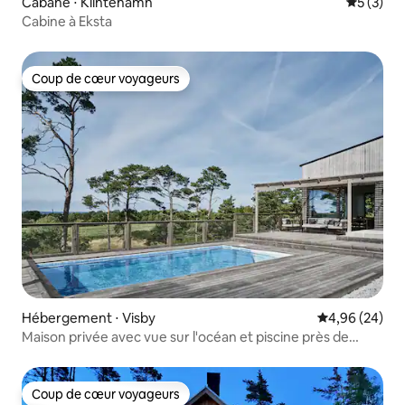
Cabane ⋅ Klintehamn
Évaluatio
5 (3)
Cabine à Eksta
Coup de cœur voyageurs
Coup de cœur voyageurs
Hébergement ⋅ Visby
Évaluation mo
4,96 (24)
Maison privée avec vue sur l'océan et piscine près de
Visby
Coup de cœur voyageurs
Coup de cœur voyageurs