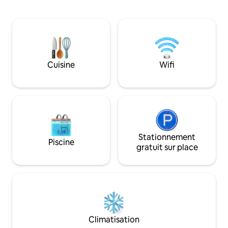
d'une salle de bain moderne. À distance
Helgumannen acces
de marche, vous trouverez des
vélo. Voiture ou vélo indispensable, bus
restaurants, des bars, un mini-golf, une
le plus proche à F
salle de sport, des courts de
uniquement penda
tennis/padel et une location de vélos.
d'été). Le logement est simple,
Ainsi qu'une boulangerie et une épicerie.
moderne, en const
Fårö est un paradis naturel avec de
béton, hauts plafo
Cuisine
Wifi
longues plages de sable, parfait pour le
cheminée. Sol en gravier avec longue
soleil et la baignade, l'observation de la
table pour dîner à 
nature, les excursions culturelles, les
barbecue. REMARQUE : les invités
balades à vélo et la détente.
nettoient eux-mê
propres draps et s
Stationnement
Piscine
gratuit sur place
Climatisation