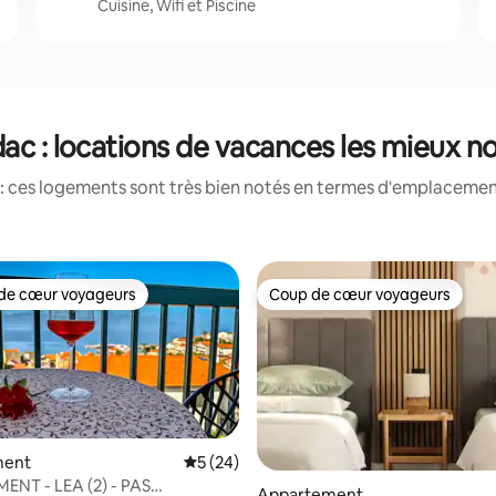
Cuisine, Wifi et Piscine
ac : locations de vacances les mieux n
: ces logements sont très bien notés en termes d'emplacement
de cœur voyageurs
Coup de cœur voyageurs
 cœur voyageurs les plus appréciés
Coup de cœur voyageurs
ment
Évaluation moyenne sur la base de 24 co
5 (24)
NT - LEA (2) - PAS
Appartement