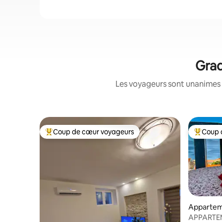
Grad
Les voyageurs sont unanimes 
Coup de cœur voyageurs
Coup 
Coups de cœur voyageurs les plus appréciés
Coups de
Apparte
APPARTEME