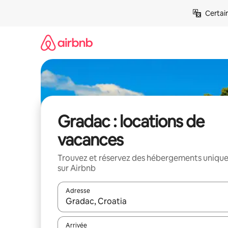
Aller
Certai
directement
au
contenu
Gradac : locations de
vacances
Trouvez et réservez des hébergements uniqu
sur Airbnb
Adresse
Lorsque les résultats s'affichent, utilisez les flèc
Arrivée