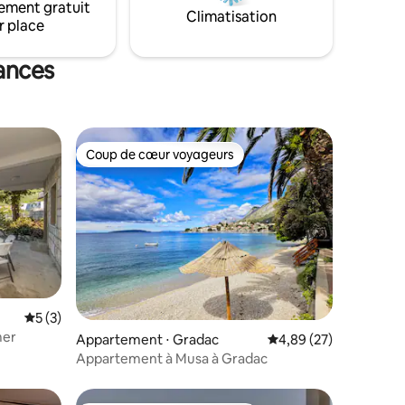
ement gratuit
Climatisation
r place
cances
Coup de cœur voyageurs
Coup de cœur voyageurs
taires : 4,94 sur 5
Évaluation moyenne sur la base de 3 commentaires : 5 sur 5
5 (3)
mer
Appartement ⋅ Gradac
Évaluation moyenne su
4,89 (27)
Appartement à Musa à Gradac