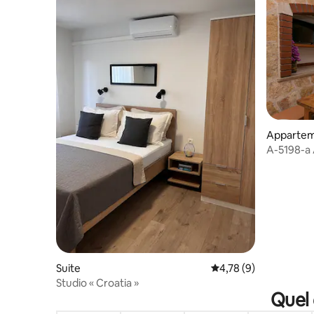
Apparte
A-5198-a
chambres 
Suite
Évaluation moyenne s
4,78 (9)
Studio « Croatia »
Quel 