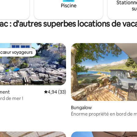
Stationn
Piscine
su
c : d'autres superbes locations de va
 cœur voyageurs
 cœur voyageurs
ment
Évaluation moyenne sur la base de 33 commen
4,94 (33)
ord de mer !
e sur la base de 4 commentaires : 5 sur 5
Bungalow
Énorme propriété en bord de 