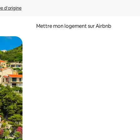
ue d'origine
Mettre mon logement sur Airbnb
sant glisser.