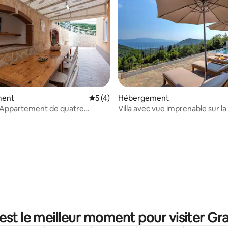
ment
Évaluation moyenne sur la base de 4 co
5 (4)
Hébergement
 Appartement de quatre
Villa avec vue imprenable sur la
avec la
piscine chauffée
ur la base de 9 commentaires : 4,78 sur 5
est le meilleur moment pour visiter Gr