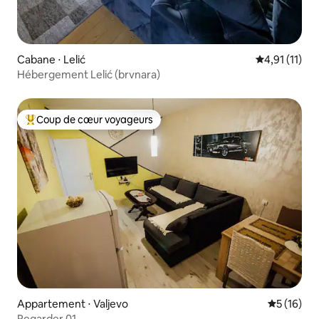
Cabane ⋅ Lelić
Évaluation m
4,91 (11)
Hébergement Lelić (brvnara)
Coup de cœur voyageurs
Coups de cœur voyageurs les plus appréciés
Appartement ⋅ Valjevo
Évaluation
5 (16)
Regarder 01