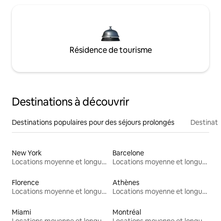
Résidence de tourisme
Destinations à découvrir
Destinations populaires pour des séjours prolongés
Destinati
New York
Barcelone
Locations moyenne et longue durée
Locations moyenne et longue durée
Florence
Athènes
Locations moyenne et longue durée
Locations moyenne et longue durée
Miami
Montréal
Locations moyenne et longue durée
Locations moyenne et longue durée