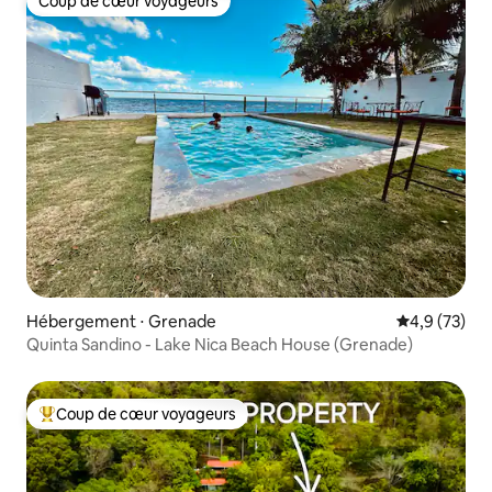
Coup de cœur voyageurs
Coup de cœur voyageurs
Hébergement ⋅ Grenade
Évaluation m
4,9 (73)
Quinta Sandino - Lake Nica Beach House (Grenade)
Coup de cœur voyageurs
Coups de cœur voyageurs les plus appréciés