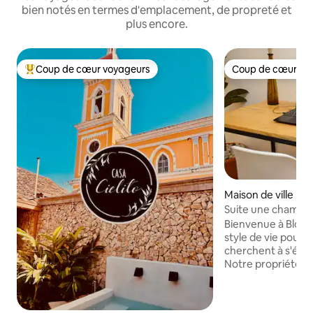
bien notés en termes d'emplacement, de propreté et
plus encore.
Coup de cœur voyageurs
Coup de cœur vo
Coups de cœur voyageurs les plus appréciés
Coup de cœur vo
Maison de ville ⋅ 
Suite une chambre
+ wifi 30 Mo
Bienvenue à Bloo
style de vie pour 
cherchent à s'épan
Notre propriété 
récemment rénové
carrés avec quatre
coin calme et pit