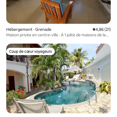
Hébergement ⋅ Grenade
Évaluation mo
4,86 (21)
Maison privée en centre-ville · À 1 pâté de maisons de la
Calzada
Coup de cœur voyageurs
Coup de cœur voyageurs