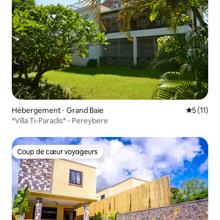
Hébergement ⋅ Grand Baie
Évaluatio
5 (11)
*Villa Ti-Paradis* - Pereybere
Coup de cœur voyageurs
Coup de cœur voyageurs