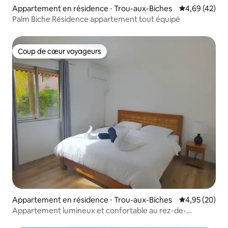
Appartement en résidence ⋅ Trou-aux-Biches
Évaluation mo
4,69 (42)
Palm Biche Résidence appartement tout équipé
Coup de cœur voyageurs
Coup de cœur voyageurs
Appartement en résidence ⋅ Trou-aux-Biches
Évaluation mo
4,95 (20)
Appartement lumineux et confortable au rez-de-
chaussée sous les tropiques