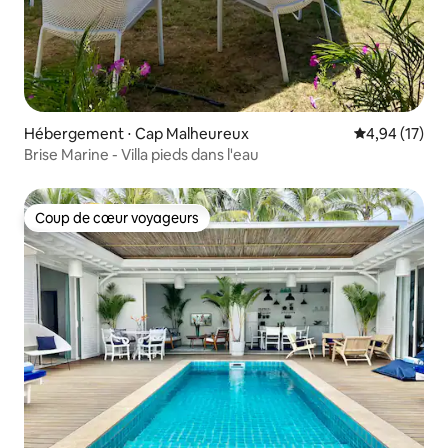
Hébergement ⋅ Cap Malheureux
Évaluation mo
4,94 (17)
Brise Marine - Villa pieds dans l'eau
Coup de cœur voyageurs
Coup de cœur voyageurs