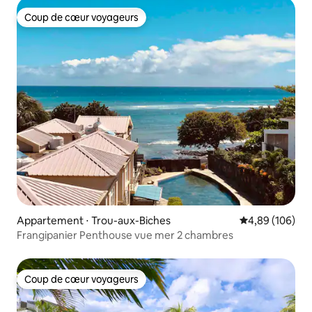
Coup de cœur voyageurs
Coup de cœur voyageurs
Appartement ⋅ Trou-aux-Biches
Évaluation moy
4,89 (106)
Frangipanier Penthouse vue mer 2 chambres
Coup de cœur voyageurs
Coup de cœur voyageurs