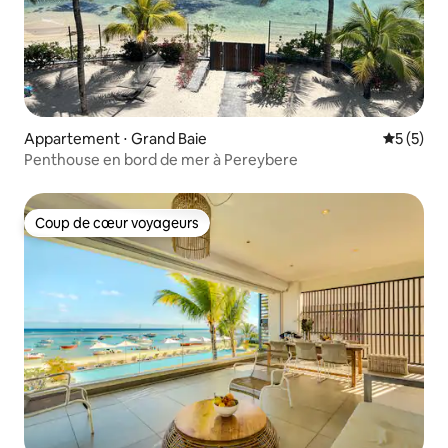
Appartement ⋅ Grand Baie
Évaluatio
5 (5)
Penthouse en bord de mer à Pereybere
Coup de cœur voyageurs
Coup de cœur voyageurs