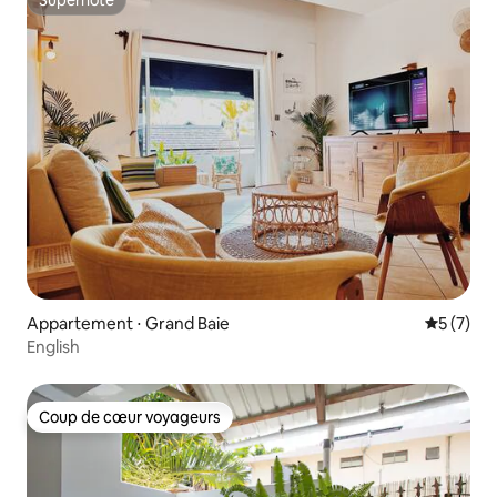
Superhôte
Superhôte
Appartement ⋅ Grand Baie
Évaluatio
5 (7)
English
Coup de cœur voyageurs
Coup de cœur voyageurs