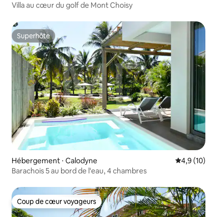
Villa au cœur du golf de Mont Choisy
Superhôte
Superhôte
Hébergement ⋅ Calodyne
Évaluation m
4,9 (10)
Barachois 5 au bord de l'eau, 4 chambres
Coup de cœur voyageurs
Coup de cœur voyageurs