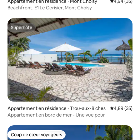
Appartement en résidence ⋅ Mont Choisy
Évaluation mo
4,94 (35)
Beachfront, E1 Le Cerisier, Mont Choisy
Superhôte
Superhôte
Appartement en résidence ⋅ Trou-aux-Biches
Évaluation mo
4,89 (35)
Appartement en bord de mer - Une vue pour
Coup de cœur voyageurs
Coup de cœur voyageurs