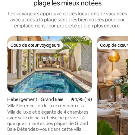
plage les mieux notées
Les voyageurs approuvent : ces locations de vacances
avec accès à la plage sont très bien notées pour leur
emplacement, leur propreté et bien plus encore.
Coup de cœur voyageurs
Coup de cœur vo
Coup de cœur voyageurs
Coup de cœur vo
Hébergement ⋅ Grand Baie
Évaluation moyenne sur la base
4,95 (19)
Villa Florence : où le luxe rencontre la
sérénité
Villa de luxe et élégante de 4 chambres
avec salle de bain et piscine privée – à
quelques minutes des plages de Grand
Baie Détendez-vous dans cette villa
élégante de quatre chambres unique en