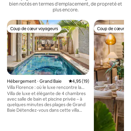
bien notés en termes d'emplacement, de propreté et
plus encore.
Coup de cœur voyageurs
Coup de cœur vo
Coup de cœur voyageurs
Coup de cœur vo
Hébergement ⋅ Grand Baie
Évaluation moyenne sur la base
4,95 (19)
Villa Florence : où le luxe rencontre la
sérénité
Villa de luxe et élégante de 4 chambres
avec salle de bain et piscine privée – à
quelques minutes des plages de Grand
Baie Détendez-vous dans cette villa
élégante de quatre chambres unique en
son genre, nichée à quelques minutes
seulement des plages les plus