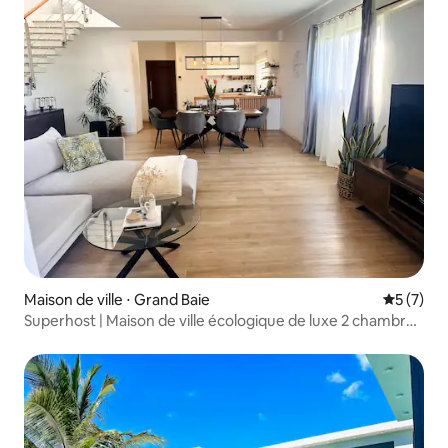
Maison de ville ⋅ Grand Baie
Évaluatio
5 (7)
Superhost | Maison de ville écologique de luxe 2 chambres
| Plage à 8 min