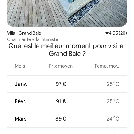
Villa ⋅ Grand Baie
Évaluation mo
4,95 (20)
Charmante villa intimiste
Quel est le meilleur moment pour visiter
Grand Baie ?
Mois
Prix moyen
Temp. moy.
Janv.
97 €
25 °C
Févr.
91 €
25 °C
Mars
89 €
24 °C