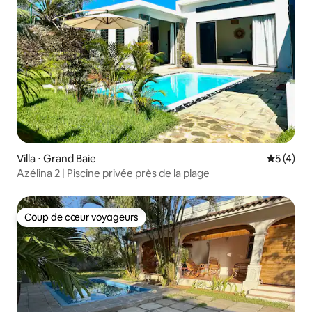
Villa ⋅ Grand Baie
Évaluatio
5 (4)
Azélina 2 | Piscine privée près de la plage
Coup de cœur voyageurs
Coup de cœur voyageurs