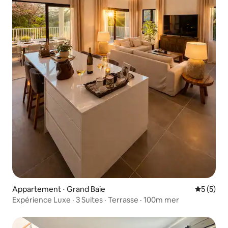
Appartement ⋅ Grand Baie
Évaluatio
5 (5)
Expérience Luxe · 3 Suites · Terrasse · 100m mer