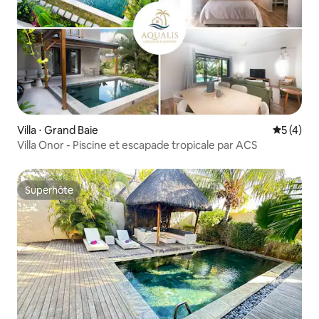
Villa ⋅ Grand Baie
Évaluatio
5 (4)
Villa Onor - Piscine et escapade tropicale par ACS
Superhôte
Superhôte