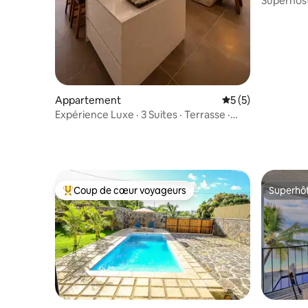
Superhost
luxe 2 ch
Appartement
Évaluation moyenn
5 (5)
Expérience Luxe · 3 Suites · Terrasse ·
100m mer
Coup de cœur voyageurs
Superhô
Coups de cœur voyageurs les plus appréciés
Superhô