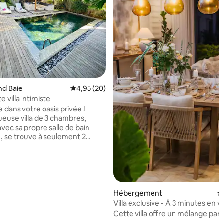
r la base de 19 commentaires : 4,95 sur 5
and Baie
Évaluation moyenne sur la base de 20 commen
4,95 (20)
 villa intimiste
 dans votre oasis privée !
ueuse villa de 3 chambres,
vec sa propre salle de bain
, se trouve à seulement 2
pied de la plage, située dans un
privé sécurisé avec une
24h/24 et 7j/7. Détendez-vous
 votre piscine privée,
de verdure luxuriante et d'une
otale, pas de voisins en vue. La
Hébergement
ntièrement équipée dispose
Villa exclusive - À 3 minutes en
ls électroménagers haut de
la plage
Cette villa offre un mélange par