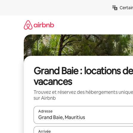
Aller
Certai
directement
au
contenu
Grand Baie : locations de
vacances
Trouvez et réservez des hébergements uniqu
sur Airbnb
Adresse
Lorsque les résultats s'affichent, utilisez les flèc
Arrivée