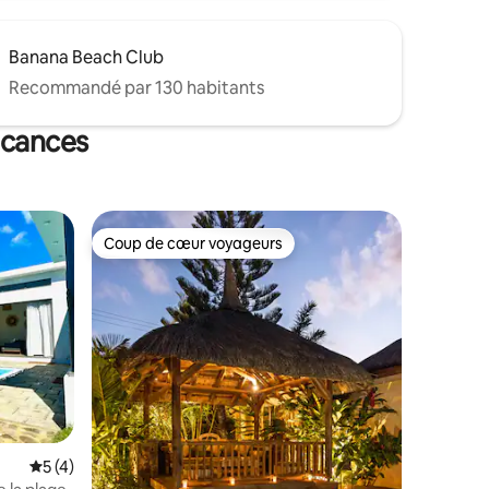
Banana Beach Club
Recommandé par 130 habitants
acances
Coup de cœur voyageurs
Coup de cœur voyageurs
mmentaires : 5 sur 5
Évaluation moyenne sur la base de 4 commentaires : 5 sur 5
5 (4)