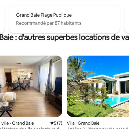
Grand Baie Plage Publique
Recommandé par 87 habitants
Baie : d'autres superbes locations de v
ville ⋅ Grand Baie
Évaluation moyenne sur la base de 7 co
5 (7)
Villa ⋅ Grand Baie