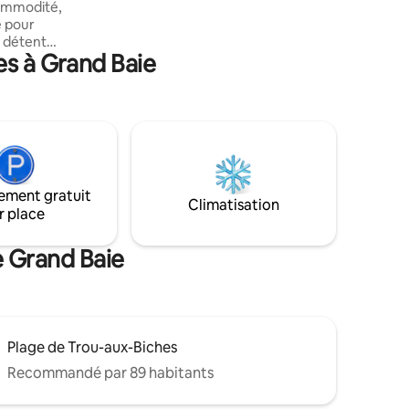
commodité,
ce paradis tropical !
e pour
a détente
es à Grand Baie
t 7
age de
lla abrite
 des
outiques à
ement gratuit
e qui
Climatisation
r place
e locale
e proche
in.
e Grand Baie
Plage de Trou-aux-Biches
Recommandé par 89 habitants