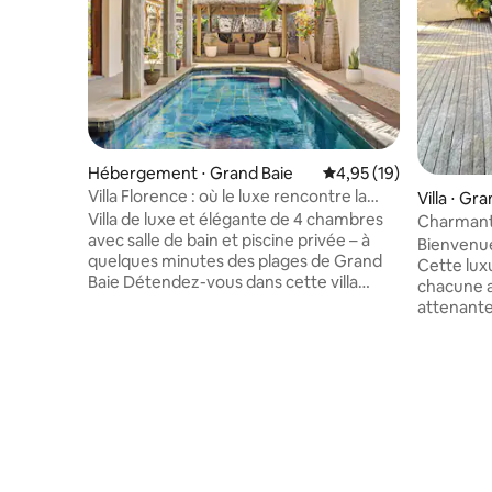
Hébergement ⋅ Grand Baie
Évaluation moyenne su
4,95 (19)
Villa Florence : où le luxe rencontre la
Villa ⋅ Gr
sérénité
Villa de luxe et élégante de 4 chambres
Charmante
avec salle de bain et piscine privée – à
Bienvenue
quelques minutes des plages de Grand
Cette lux
Baie Détendez-vous dans cette villa
chacune a
élégante de quatre chambres unique en
attenante
son genre, nichée à quelques minutes
minutes à 
seulement des plages les plus
complexe 
époustouflantes de l'île et de la vie
sécurité 
côtière animée Que vous soyez à la
au bord de
recherche de détente, d'aventure ou un
entourée 
peu des deux, cette villa est le point de
intimité t
départ idéal pour votre escapade
cuisine e
mauricienne. Réveillez-vous avec un ciel
d'apparei
ensoleillé, passez vos journées au bord