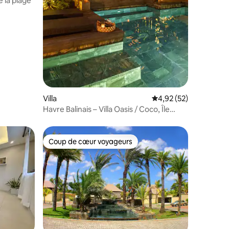
e la plage
Villa
Évaluation moyenne su
4,92 (52)
Havre Balinais – Villa Oasis / Coco, Île
Maurice
Coup de cœur voyageurs
Coup de cœur voyageurs