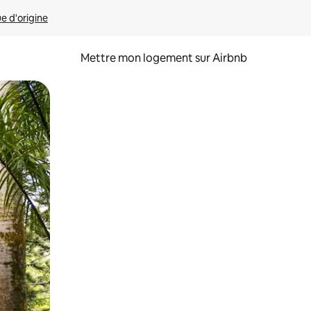
ue d'origine
Mettre mon logement sur Airbnb
sant glisser.